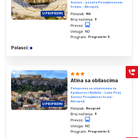
Sunion - poseta Posejdonovom
hramu - Akropolj
U PRIPREMI
Polazak:
Niš
Broj noćenja:
3
Prevoz:
Usluga:
ND
Program:
Program br 3.
Polasci:
Atina sa obilascima
Peloponez sa ulaznicama za
Epidaurus i Nafplio - Luka Pirej
Sunion Posejdonov hram -
Akropolj
U PRIPREMI
Polazak:
Beograd
Broj noćenja:
3
Prevoz:
Usluga:
ND
Program:
Program br 2.