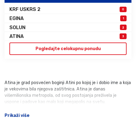
KRF USKRS 2
0
EGINA
1
SOLUN
2
ATINA
3
Pogledajte celokupnu ponudu
Atina je grad posvećen boginji Atini po kojoj je i dobio ime a koja
je vekovima bila njegova zaštitnica. Atina je danas
višemilionska metropola, od svog postojanja preživela je
uspone i padove kao malo koji megapolis na svetu.
Prikaži više