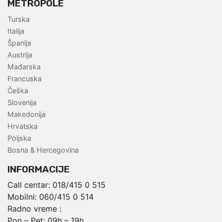
METROPOLE
Turska
Italija
Španija
Austrija
Mađarska
Francuska
Češka
Slovenija
Makedonija
Hrvatska
Poljska
Bosna & Hercegovina
INFORMACIJE
Call centar:
018/415 0 515
Mobilni:
060/415 0 514
Radno vreme :
Pon – Pet: 09h – 19h