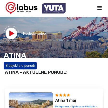
Pogledaj video
ATINA
3 objekta u ponudi
ATINA - AKTUELNE PONUDE:
Atina 1 maj
Peloponez - Epidaurus i Nafplio -