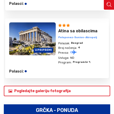
Polasci:
Atina sa obilascima
Peloponez-Sunion-Akropolj
Polazak:
Beograd
Broj noćenja:
4
U PRIPREMI
Prevoz:
Usluga:
ND
Program:
Program br 1.
Polasci:
Pogledajte galeriju fotografija
GRČKA - PONUDA