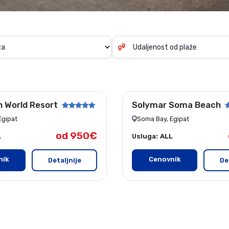
Krf
Kefalonija
Tasos
Santorini
Evia
Mikonos
Lefkada
Rodos
Skijatos
Kipar
Na
plaži
Pilion
Krit
Amuljani
n World Resort
Solymar Soma Beach
Lokacij
Egipat
Soma Bay, Egipat
od 950€
L
Usluga:
ALL
nik
Cenovnik
Detaljnije
De