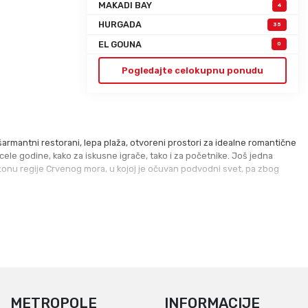
MAKADI BAY
4
HURGADA
35
EL GOUNA
0
Pogledajte celokupnu ponudu
armantni restorani, lepa plaža, otvoreni prostori za idealne romantične
 cele godine, kako za iskusne igrače, tako i za početnike. Još jedna
u zonu regije Crvenog mora, u kojoj je očuvan podvodni svet, pa zbog
METROPOLE
INFORMACIJE