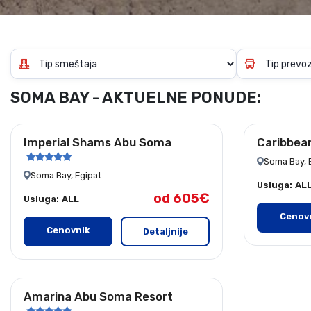
Gerakini
Toroni
Ohrid
Istra – Pula
Psakoudia
Vourvourou
Umag
Metamorfozis
Sarti
Nikiti
Kalamitsi
Neos Marmaras
Salonikiou
na
SOMA BAY - AKTUELNE PONUDE:
plaži
Imperial Shams Abu Soma
Caribbea
Soma Bay, 
Soma Bay, Egipat
Usluga:
AL
od 605€
Usluga:
ALL
Cenov
Cenovnik
Detaljnije
Amarina Abu Soma Resort