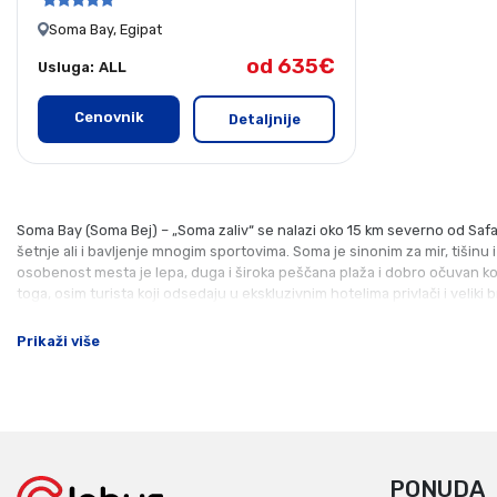
Soma Bay, Egipat
od 635€
Usluga:
ALL
Cenovnik
Detaljnije
Soma Bay (Soma Bej) – „Soma zaliv“ se nalazi oko 15 km severno od Safag
šetnje ali i bavljenje mnogim sportovima. Soma je sinonim za mir, tišinu 
osobenost mesta je lepa, duga i široka peščana plaža i dobro očuvan kor
toga, osim turista koji odsedaju u ekskluzivnim hotelima privlači i veliki b
Prikaži više
PONUDA