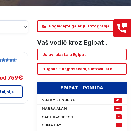
Grcka hoteli – preporuka
Evia
Olimpska regija
Alexandroupolis
Kasandra
Jonska obala
Pogledajte galeriju fotografija
Sitonija
Kefalonija
Atos
Lefkada
Vaš vodič kroz Egipat :
Tasos
Skijatos
Uslovi ulaska u Egipat
a: Soma Bay
Hugada – Najposecenije letovalište
od 759€
EGIPAT - PONUDA
taljnije
SHARM EL SHEIKH
40
MARSA ALAM
48
SAHL HASHEESH
6
SOMA BAY
4