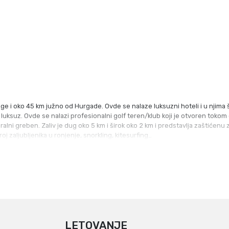
e i oko 45 km južno od Hurgade. Ovde se nalaze luksuzni hoteli i u njima š
i luksuz. Ovde se nalazi profesionalni golf teren/klub koji je otvoren tokom
alni greben. Zaliv je dug oko 5 km i širok oko 2 km i predstavlja zaštićen
roj zaljubljenika u ronjenje, snorkling, kitesurfing…
LETOVANJE