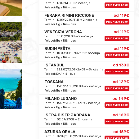
Termini: 17.07/14.08 ⇒ 1 noćenje
PRIJAVE U TOKU
Polasci: Bg / Niš - bus
FERARA RIMINI RICCIONE
od 119€
Termini: 17.09/22.10/11.11 ⇒ 2 noćenja
PRIJAVE U TOKU
Polasci: Bg / Niš - bus
VENECIJA VERONA
od 119€
Termini: 30.07/20.08 ⇒ 2 noćenja
PRIJAVE U TOKU
Polasci: Bg / Niš - bus
BUDIMPEŠTA
od 119€
Termini: 10.09/08.10/05.11 ⇒ 2 noćenja
PRIJAVE U TOKU
Polasci: Bg / Niš - bus
ISTANBUL
od 130€
Termini: 222.07/12.08/26.08 ⇒ 3 noćenja
PRIJAVE U TOKU
Polasci: Kv / Niš - bus
TOSKANA
od 129€
Termini: 16.07/13.08/20.08 ⇒ 2 noćenja
PRIJAVE U TOKU
Polasci: Bg / Niš - bus
MILANO LUGANO
od 149€
Termini: 16.07/13.08/10.09 ⇒ 2 noćenja
PRIJAVE U TOKU
Polasci: Bg / Niš - bus
ISTRA BISER JADRANA
od 169€
Termini: 02.07/27.08 ⇒ 2 noćenja
PRIJAVE U TOKU
Polasci: Bg / Niš - bus
AZURNA OBALA
od 159€
Termini: 09.07/30.07/27.08 ⇒ 2 noćenja
PRIJAVE U TOKU