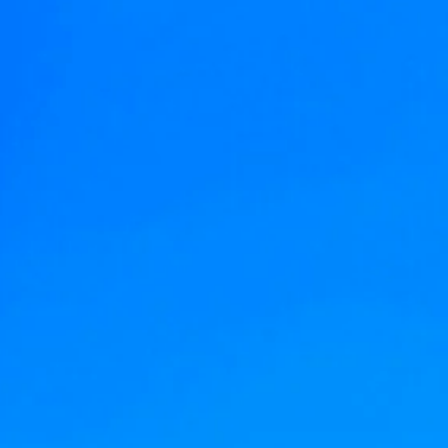
Krf
Kefalonija
Tasos
Santorini
Evia
Mikonos
Lefkada
Rodos
Skijatos
Kipar
Pilion
Krit
Amuljani