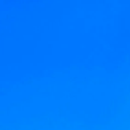
Gerakini
Toroni
Ohrid
Istra – Pula
Psakoudia
Vourvourou
Umag
Metamorfozis
Sarti
Nikiti
Kalamitsi
Neos Marmaras
Salonikiou