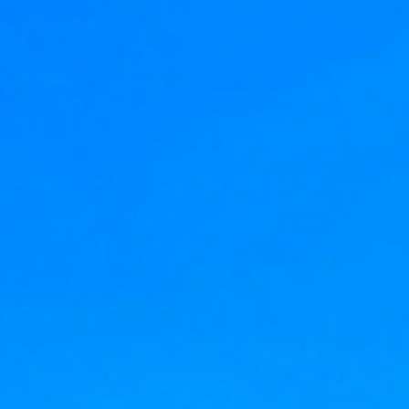
Grcka hoteli – preporuka
Evia
Olimpska regija
Alexandroupolis
Kasandra
Jonska obala
Sitonija
Kefalonija
Atos
Lefkada
Tasos
Skijatos