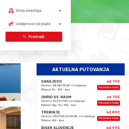
Pretraži
AKTUELNA PUTOVANJA
SARAJEVO
od 79€
Termini: 08.08/05.09. ⇒ 1 noćenje
PRIJAVE U TOKU
Polasci: Kv - Niš - bus
OHRID SV. NAUM
od 70€
Termini: 10.07/17.09. ⇒ 2 noćenja
PRIJAVE U TOKU
Polasci: Bg / Kv / Niš - bus
TREBINJE
od 89€
Termini: 09.07/23.07/06.08. ⇒ 2 noćenja
PRIJAVE U TOKU
Polasci: Niš - bus
BISER SLOVENIJE
od 99€