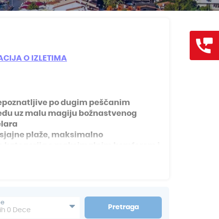
Grcka hoteli – preporuka
Evia
Olimpska regija
Alexandroupolis
Kasandra
Jonska obala
Sitonija
Kefalonija
Atos
Lefkada
Tasos
Skijatos