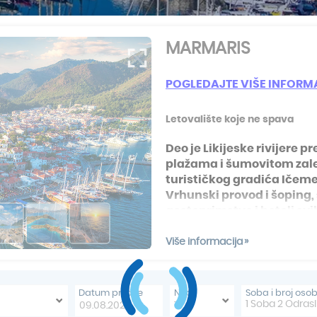
Krf
Kefalonija
Tasos
Santorini
Evia
Mikonos
Lefkada
Rodos
Skijatos
Kipar
Pilion
Krit
Amuljani