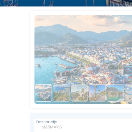
Gerakini
Toroni
Ohrid
Istra – Pula
Psakoudia
Vourvourou
Umag
Metamorfozis
Sarti
Nikiti
Kalamitsi
Neos Marmaras
Salonikiou