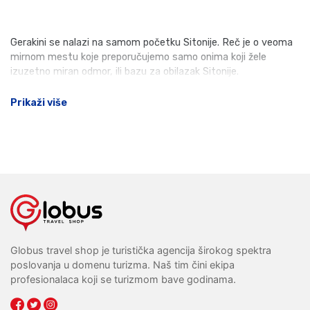
Gerakini se nalazi na samom početku Sitonije. Reč je o veoma
mirnom mestu koje preporučujemo samo onima koji žele
izuzetno miran odmor, ili bazu za obilazak Sitonije.
Prikaži više
Globus travel shop je turistička agencija širokog spektra
poslovanja u domenu turizma. Naš tim čini ekipa
profesionalaca koji se turizmom bave godinama.