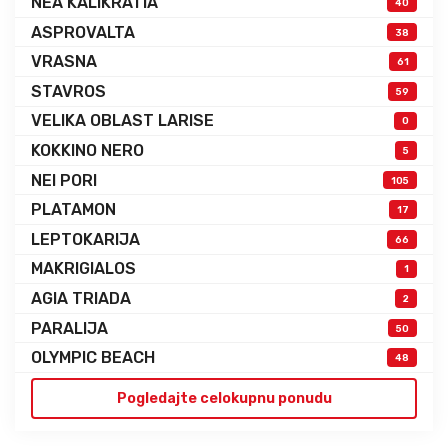
NEA KALIKRATIA
40
ASPROVALTA
38
VRASNA
61
STAVROS
59
VELIKA OBLAST LARISE
0
KOKKINO NERO
5
NEI PORI
105
PLATAMON
17
LEPTOKARIJA
66
MAKRIGIALOS
1
AGIA TRIADA
2
PARALIJA
50
OLYMPIC BEACH
48
Pogledajte celokupnu ponudu