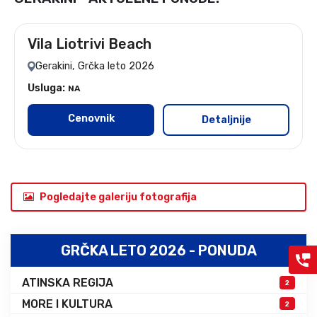
Vila Liotrivi Beach
leto 2026 - 12 noćenja
Gerakini, Grčka leto 2026
Usluga:
NA
Cenovnik
Detaljnije
Pogledajte galeriju fotografija
GRČKA LETO 2026 - PONUDA
ATINSKA REGIJA
2
MORE I KULTURA
2