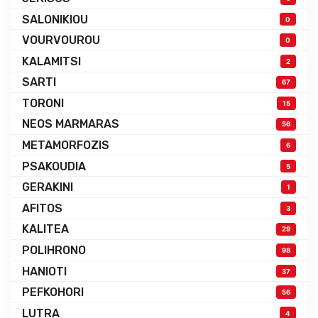
SALONIKIOU
0
VOURVOUROU
0
KALAMITSI
2
SARTI
67
TORONI
15
NEOS MARMARAS
56
METAMORFOZIS
6
PSAKOUDIA
5
GERAKINI
1
AFITOS
3
KALITEA
29
POLIHRONO
98
HANIOTI
37
PEFKOHORI
56
LUTRA
4