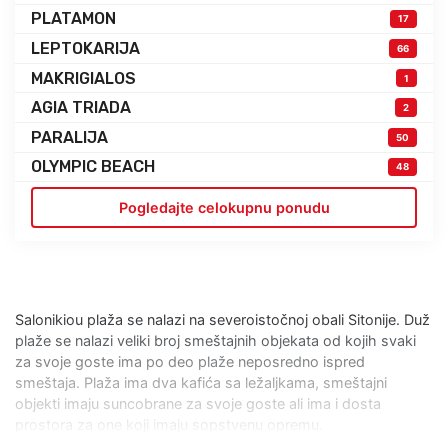
PLATAMON
17
LEPTOKARIJA
66
MAKRIGIALOS
1
AGIA TRIADA
2
PARALIJA
50
OLYMPIC BEACH
48
Pogledajte celokupnu ponudu
Salonikiou plaža se nalazi na severoistočnoj obali Sitonije. Duž
plaže se nalazi veliki broj smeštajnih objekata od kojih svaki
za svoje goste ima po deo plaže neposredno ispred
smeštaja. Plaža ima dva kafića sa ležaljkama, smeštajni
objekti imaju suncobrane za svoje goste ali ima i dosta
prostora za one koji imaju sopstvenu opremu.