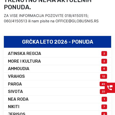
TRENUTNO NEMA AKTUELNIH
PONUDA.
ZA VISE INFORMACIJA POZOVITE 018/4150515;
060/4150513 ili nam pisite na OFFICE@GLOBUSNIS.RS
GRČKA LETO 2026 - PONUDA
ATINSKA REGIJA
2
MORE I KULTURA
2
AMMOUDIA
4
VRAHOS
12
PARGA
45
SIVOTA
23
NEA RODA
1
NIKITI
7
JERISOS
6