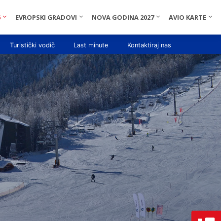
6
EVROPSKI GRADOVI
NOVA GODINA 2027
AVIO KARTE
Turistički vodič
Last minute
Kontaktiraj nas
obusom
Jerisos
Nesebar
Istanbul
Jahorina
Španija autobusom
Anavisos
Istra
m
Biserna jezera
Nea Roda
Sunčev Breg
Majorka
Lutraki
Vrata Jadrana
tobusom
Zlatni Pjasci
Kosta Brava
Albena
Pomorje
mpešta
Vrahos
Ohrid
Amsterdam
Ljubljana
Primorsko
Parga
Protaras
Sozopol
Sivota
Limassol
Ammoudia
Larnaka
Aja Napa