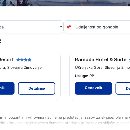
Krf
Kefalonija
Tasos
Santorini
Evia
Mikonos
Lefkada
Rodos
Skijatos
Kipar
:
Pilion
Krit
Amuljani
Resort
Ramada Hotel & Suite
ora, Slovenija Zimovanje
Kranjska Gora, Slovenija Zimo
PP
Usluga:
nik
Cenovnik
Detaljnije
De
ojim impozantnim vrhovima i šumama predstavlja izazov za skijaše, planinare
ntnim vrhovima i tajanstvenim šumama predstavlja izazov za skijaše, planinare