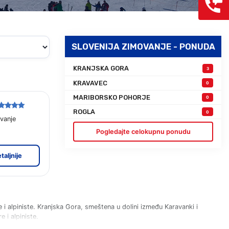
Grcka hoteli – preporuka
Evia
Olimpska regija
Alexandroupolis
Kasandra
Jonska obala
SLOVENIJA ZIMOVANJE - PONUDA
Sitonija
Kefalonija
Atos
Lefkada
KRANJSKA GORA
3
Tasos
Skijatos
KRAVAVEC
0
MARIBORSKO POHORJE
0
ROGLA
0
vanje
Pogledajte celokupnu ponudu
taljnije
 i alpiniste. Kranjska Gora, smeštena u dolini između Karavanki i
 i alpiniste.