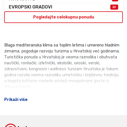
EVROPSKI GRADOVI
22
Pogledajte celokupnu ponudu
Blaga mediteranska klima sa toplim letima i umereno hladnim
zimama, pogoduje razvoju turizma u Hrvatskoj već godinama.
Turistička ponuda u Hrvatskoj je veoma raznolika i obuhvata
nautički, ronilački, izletnički, ekološki, seoski, verski,
zdravstveni, kongresni i wellness turizam Hrvatska je tokom
godina razvila veoma raznoliku umetničku i književnu trediciju,
a bogato kulturno nasleđe privlači mnogobrojne goste iz
čitavog sveta.
Prikaži više