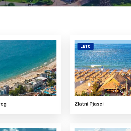
Krf
Kefalonija
Tasos
Santorini
Evia
Mikonos
Lefkada
Rodos
Skijatos
Kipar
Pilion
Krit
LETO
Amuljani
reg
Zlatni Pjasci