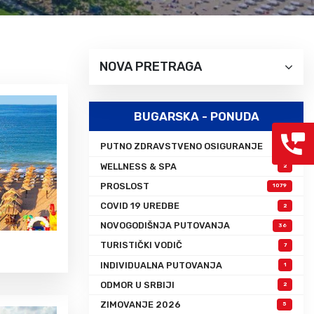
Grcka hoteli – preporuka
Evia
Olimpska regija
Alexandroupolis
Kasandra
Jonska obala
NOVA PRETRAGA
Sitonija
Kefalonija
Atos
Lefkada
Tasos
Skijatos
BUGARSKA - PONUDA
PUTNO ZDRAVSTVENO OSIGURANJE
1
WELLNESS & SPA
2
PROSLOST
1079
COVID 19 UREDBE
2
NOVOGODIŠNJA PUTOVANJA
36
TURISTIČKI VODIČ
7
INDIVIDUALNA PUTOVANJA
1
ODMOR U SRBIJI
2
ZIMOVANJE 2026
5