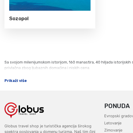
Sozopol
Sa svojom milenijumskom istorijom, 160 manastira, 40 hiljada istorijski
privlačna zbog ljubaznih domaćina i niskih cena.
Prikaži više
PONUDA
Evropski gradov
Letovanje
Globus travel shop je turistička agencija širokog
Zimovanje
spektra poslovanja u domenu turizma. Naš tim čini