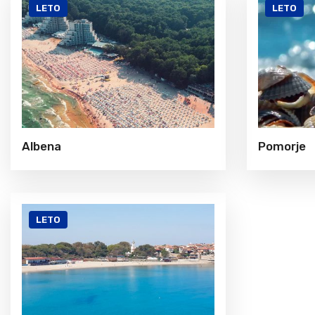
LETO
LETO
Albena
Pomorje
LETO