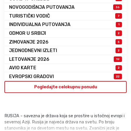
NOVOGODIŠNJA PUTOVANJA
36
TURISTIČKI VODIČ
7
INDIVIDUALNA PUTOVANJA
1
ODMOR U SRBIJI
2
ZIMOVANJE 2026
5
JEDNODNEVNI IZLETI
2
LETOVANJE 2026
19
AVIO KARTE
2
EVROPSKI GRADOVI
22
Pogledajte celokupnu ponudu
RUSIJA - savezna je država koja se prostire u istočnoj evropi i
severnoj Aziji. Rusija je najveća država na svetu. Po broju
stanovnika je na devetom mestu na svetu. Zvanični jezik je