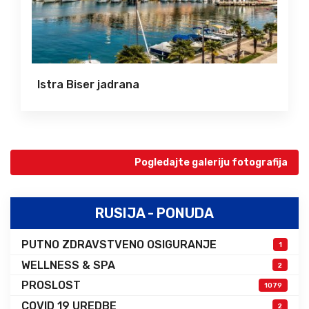
Kapadokija
Pogledajte galeriju fotografija
RUSIJA - PONUDA
PUTNO ZDRAVSTVENO OSIGURANJE
1
WELLNESS & SPA
2
PROSLOST
1079
COVID 19 UREDBE
2