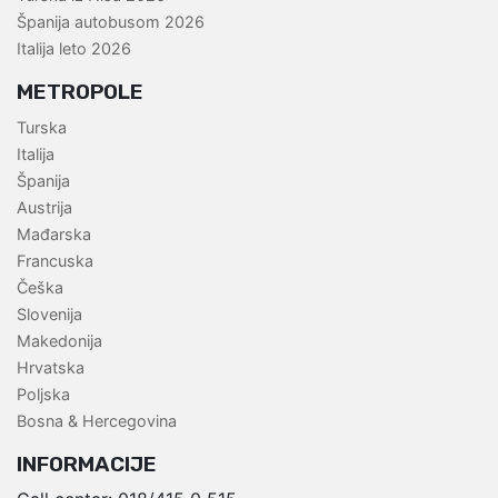
Španija autobusom 2026
Italija leto 2026
METROPOLE
Turska
Italija
Španija
Austrija
Mađarska
Francuska
Češka
Slovenija
Makedonija
Hrvatska
Poljska
Bosna & Hercegovina
INFORMACIJE