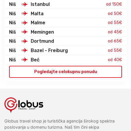
Niš
Istanbul
od 150€
Niš
Malta
od 50€
Niš
Malme
od 55€
Niš
Memingen
od 45€
Niš
Dortmund
od 65€
Niš
Bazel - Freiburg
od 55€
Niš
Beč
od 40€
Pogledajte celokupnu ponudu
Globus travel shop je turistička agencija širokog spektra
poslovanja u domenu turizma. Naš tim čini ekipa