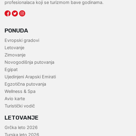
profesionalaca koji se turizmom bave godinama.
PONUDA
Evropski gradovi
Letovanje
Zimovanje
Novogodišnja putovanja
Egipat
Ujedinjeni Arapski Emirati
Egzotična putovanja
Wellness & Spa
Avio karte
Turistički vodič
LETOVANJE
Grčka leto 2026
Turska leto 2026