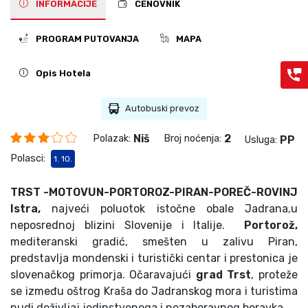
INFORMACIJE
CENOVNIK
PROGRAM PUTOVANJA
MAPA
Opis Hotela
Autobuski prevoz
Niš
2
Polazak:
Broj noćenja:
PP
Usluga:
Polasci:
1. 10.
TRST -MOTOVUN-PORTOROZ-PIRAN-POREČ-ROVINJ
Istra,
najveći poluotok istočne obale Jadrana,u
neposrednoj blizini Slovenije i Italije.
Portorož,
mediteranski gradić, smešten u zalivu Piran,
predstavlja mondenski i turistički centar i prestonica je
slovenačkog primorja. Očaravajući
grad Trst
, proteže
se između oštrog Kraša do Jadranskog mora i turistima
nudi doživljaj jedinstvenoga i nezaboravnog boravka.