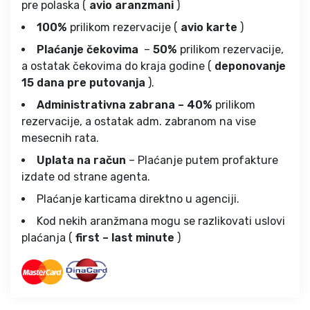
pre polaska (
avio aranzmani
)
100%
prilikom rezervacije (
avio karte
)
Plaćanje čekovima
–
50%
prilikom rezervacije,
a ostatak čekovima do kraja godine (
deponovanje
15 dana pre putovanja
).
Administrativna zabrana – 40%
prilikom
rezervacije, a ostatak adm. zabranom na vise
mesecnih rata.
Uplata na račun
– Plaćanje putem profakture
izdate od strane agenta.
Plaćanje karticama direktno u agenciji.
Kod nekih aranžmana mogu se razlikovati uslovi
plaćanja (
first – last minute
)