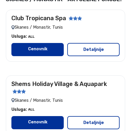
Club Tropicana Spa
Let: Nis i Beograd
Skanes / Monastir, Tunis
Usluga:
ALL
Cenovnik
Detaljnije
Shems Holiday Village & Aquapark
Let: Nis i Beograd
Skanes / Monastir, Tunis
Usluga:
ALL
Cenovnik
Detaljnije