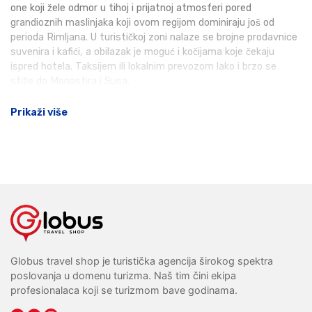
one koji žele odmor u tihoj i prijatnoj atmosferi pored
grandioznih maslinjaka koji ovom regijom dominiraju još od
perioda Rimljana. U turističkoj zoni nalaze se brojne prodavnice
suvenira i kafići, a obilazak je moguć i kočijama koje čekaju
ispred hotela. Taksijem ili lokalnim prevozom lako i brzo se
stiže do Monastira i Susa.
Prikaži više
Globus travel shop je turistička agencija širokog spektra
poslovanja u domenu turizma. Naš tim čini ekipa
profesionalaca koji se turizmom bave godinama.