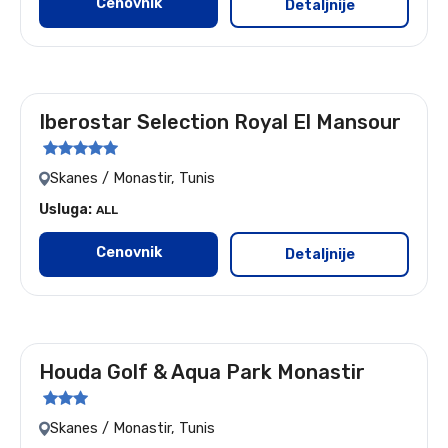
Cenovnik
Detaljnije
Iberostar Selection Royal El Mansour
Let: Nis i Beograd
Skanes / Monastir, Tunis
Usluga:
ALL
Cenovnik
Detaljnije
Houda Golf & Aqua Park Monastir
Let:Beograd
Skanes / Monastir, Tunis