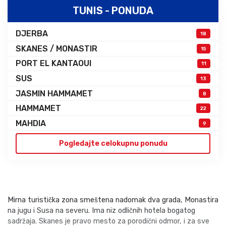
TUNIS - PONUDA
DJERBA
18
SKANES / MONASTIR
15
PORT EL KANTAOUI
11
SUS
13
JASMIN HAMMAMET
8
HAMMAMET
22
MAHDIA
9
Pogledajte celokupnu ponudu
Mirna turistička zona smeštena nadomak dva grada, Monastira
na jugu i Susa na severu. Ima niz odličnih hotela bogatog
sadržaja. Skanes je pravo mesto za porodični odmor, i za sve