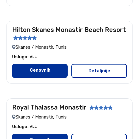
Hilton Skanes Monastir Beach Resort
Let: Nis i Beograd
Skanes / Monastir, Tunis
Usluga:
ALL
Cenovnik
Detaljnije
Royal Thalassa Monastir
Let: Nis i Beograd
Skanes / Monastir, Tunis
Usluga:
ALL