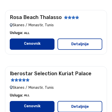
Rosa Beach Thalasso
Let: Nis i Beograd
Skanes / Monastir, Tunis
Usluga:
ALL
Cenovnik
Detaljnije
Iberostar Selection Kuriat Palace
Let: Nis i Beograd
Skanes / Monastir, Tunis
Usluga:
ALL
Cenovnik
Detaljnije