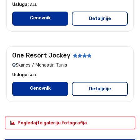
Usluga:
ALL
Cenovnik
Detaljnije
One Resort Jockey
Let: Beograd
Skanes / Monastir, Tunis
Usluga:
ALL
Cenovnik
Detaljnije
Pogledajte galeriju fotografija