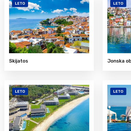
LETO
LETO
Skijatos
Jonska ob
LETO
LETO