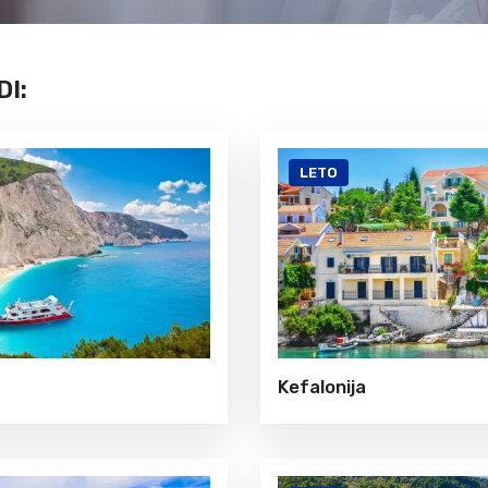
Krf
Kefalonija
Tasos
Santorini
Evia
Mikonos
I:
Lefkada
Rodos
Skijatos
Kipar
Pilion
Krit
LETO
Amuljani
Kefalonija