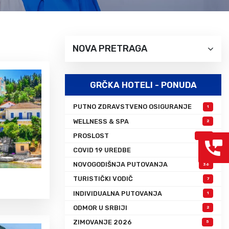
Grcka hoteli – preporuka
Evia
Olimpska regija
Alexandroupolis
Kasandra
Jonska obala
NOVA PRETRAGA
Sitonija
Kefalonija
Atos
Lefkada
Tasos
Skijatos
GRČKA HOTELI - PONUDA
PUTNO ZDRAVSTVENO OSIGURANJE
1
WELLNESS & SPA
2
PROSLOST
1079
COVID 19 UREDBE
2
NOVOGODIŠNJA PUTOVANJA
36
TURISTIČKI VODIČ
7
INDIVIDUALNA PUTOVANJA
1
ODMOR U SRBIJI
2
ZIMOVANJE 2026
5