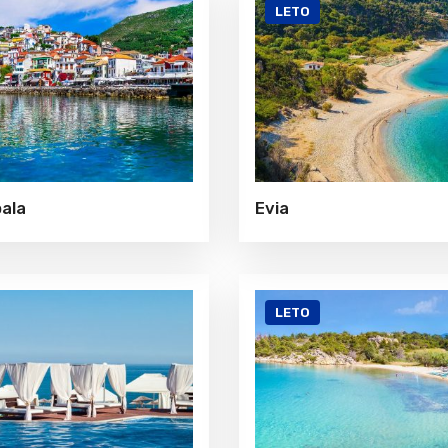
LETO
ala
Evia
LETO