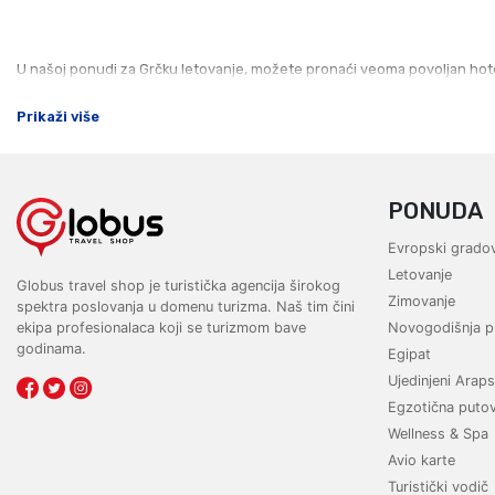
U našoj ponudi za Grčku letovanje, možete pronaći veoma povoljan hotels
Prikaži više
PONUDA
Evropski gradov
Letovanje
Globus travel shop je turistička agencija širokog
Zimovanje
spektra poslovanja u domenu turizma. Naš tim čini
ekipa profesionalaca koji se turizmom bave
Novogodišnja p
godinama.
Egipat
Ujedinjeni Araps
Egzotična puto
Wellness & Spa
Avio karte
Turistički vodič