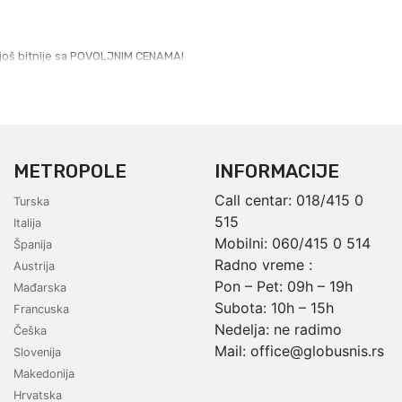
e još bitnije sa POVOLJNIM CENAMA!
METROPOLE
INFORMACIJE
Call centar:
018/415 0
Turska
515
Italija
Mobilni:
060/415 0 514
Španija
Radno vreme :
Austrija
Pon – Pet: 09h – 19h
Mađarska
Subota: 10h – 15h
Francuska
Nedelja: ne radimo
Češka
Mail:
office@globusnis.rs
Slovenija
Makedonija
Hrvatska