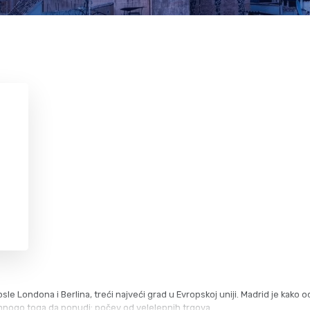
Krf
Kefalonija
Tasos
Santorini
Evia
Mikonos
Lefkada
Rodos
Skijatos
Kipar
Pilion
Krit
Amuljani
le Londona i Berlina, treći najveći grad u Evropskoj uniji. Madrid je kako od
e mnogo toga da ponudi: počev od velelepnih trgova