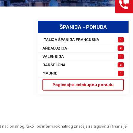
Grcka hoteli – preporuka
Evia
Olimpska regija
Alexandroupolis
Kasandra
Jonska obala
ŠPANIJA - PONUDA
Sitonija
Kefalonija
Atos
Lefkada
ITALIJA ŠPANIJA FRANCUSKA
1
Tasos
Skijatos
ANDALUZIJA
2
VALENSIJA
1
BARSELONA
2
MADRID
1
Pogledajte celokupnu ponudu
 nacionalnog, tako i od internacionalnog značaja za trgovinu i finansije i