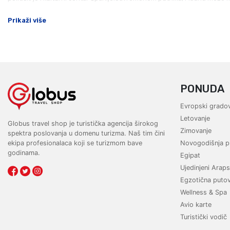
Prikaži više
PONUDA
Evropski gradov
Letovanje
Globus travel shop je turistička agencija širokog
Zimovanje
spektra poslovanja u domenu turizma. Naš tim čini
ekipa profesionalaca koji se turizmom bave
Novogodišnja p
godinama.
Egipat
Ujedinjeni Araps
Egzotična puto
Wellness & Spa
Avio karte
Turistički vodič