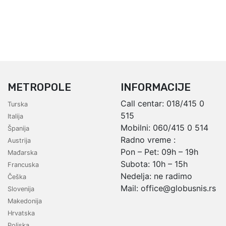
METROPOLE
INFORMACIJE
Call centar:
018/415 0
Turska
515
Italija
Mobilni:
060/415 0 514
Španija
Radno vreme :
Austrija
Pon – Pet: 09h – 19h
Mađarska
Subota: 10h – 15h
Francuska
Nedelja: ne radimo
Češka
Mail:
office@globusnis.rs
Slovenija
Makedonija
Hrvatska
Poljska