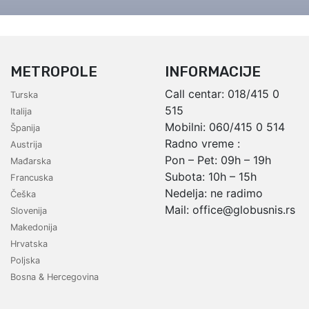
Grcka hoteli – preporuka
Evia
Olimpska regija
Alexandroupolis
Kasandra
Jonska obala
METROPOLE
INFORMACIJE
Sitonija
Kefalonija
Atos
Lefkada
Call centar:
018/415 0
Turska
Tasos
Skijatos
515
Italija
Mobilni:
060/415 0 514
Španija
Radno vreme :
Austrija
Pon – Pet: 09h – 19h
Mađarska
Subota: 10h – 15h
Francuska
Nedelja: ne radimo
Češka
Mail:
office@globusnis.rs
Slovenija
Makedonija
Hrvatska
Poljska
Bosna & Hercegovina