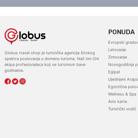
Gerakini
Toroni
Ohrid
Istra – Pula
Psakoudia
Vourvourou
Umag
Metamorfozis
Sarti
PONUDA
Nikiti
Kalamitsi
Neos Marmaras
Salonikiou
Evropski gradov
Letovanje
Globus travel shop je turistička agencija širokog
Zimovanje
spektra poslovanja u domenu turizma. Naš tim čini
ekipa profesionalaca koji se turizmom bave
Novogodišnja p
godinama.
Egipat
Ujedinjeni Araps
Egzotična puto
Wellness & Spa
Avio karte
Turistički vodič