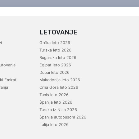
Krf
Kefalonija
Tasos
Santorini
Evia
Mikonos
LETOVANJE
Lefkada
Rodos
Skijatos
Kipar
i
Grčka leto 2026
Pilion
Krit
Turska leto 2026
Amuljani
Bugarska leto 2026
utovanja
Egipat leto 2026
Dubai leto 2026
ki Emirati
Makedonija leto 2026
vanja
Crna Gora leto 2026
Tunis leto 2026
Španija leto 2026
Turska iz Nisa 2026
Španija autobusom 2026
Italija leto 2026