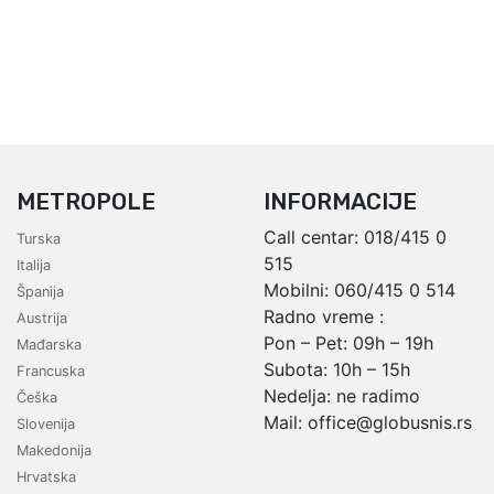
METROPOLE
INFORMACIJE
Call centar:
018/415 0
Turska
515
Italija
Mobilni:
060/415 0 514
Španija
Radno vreme :
Austrija
Pon – Pet: 09h – 19h
Mađarska
Subota: 10h – 15h
Francuska
Nedelja: ne radimo
Češka
Mail:
office@globusnis.rs
Slovenija
Makedonija
Hrvatska