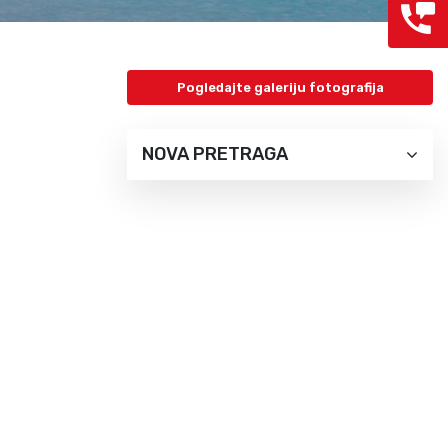
Grcka hoteli – preporuka
Evia
Olimpska regija
Alexandroupolis
Kasandra
Jonska obala
Pogledajte galeriju fotografija
Sitonija
Kefalonija
Atos
Lefkada
NOVA PRETRAGA
Tasos
Skijatos