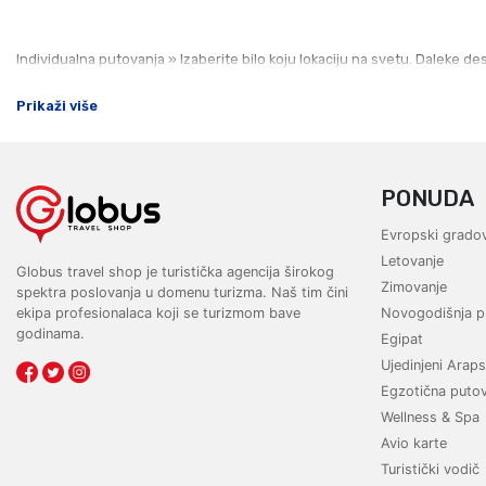
Individualna putovanja » Izaberite bilo koju lokaciju na svetu. Daleke d
Prikaži više
PONUDA
Evropski gradov
Letovanje
Globus travel shop je turistička agencija širokog
Zimovanje
spektra poslovanja u domenu turizma. Naš tim čini
ekipa profesionalaca koji se turizmom bave
Novogodišnja p
godinama.
Egipat
Ujedinjeni Araps
Egzotična puto
Wellness & Spa
Avio karte
Turistički vodič