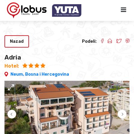
Nazad
Podeli:
Adria
Hotel:
Neum,
Bosna i Hercegovina