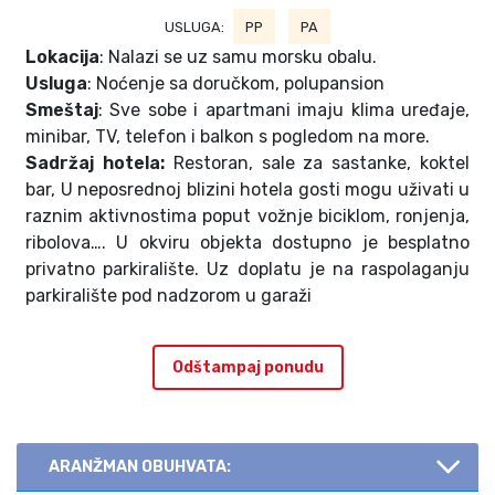
USLUGA:
PP
PA
Lokacija
: Nalazi se uz samu morsku obalu.
Usluga
: Noćenje sa doručkom, polupansion
Smeštaj
: Sve sobe i apartmani imaju klima uređaje,
minibar, TV, telefon i balkon s pogledom na more.
Sadržaj hotela:
Restoran, sale za sastanke, koktel
bar, U neposrednoj blizini hotela gosti mogu uživati u
raznim aktivnostima poput vožnje biciklom, ronjenja,
ribolova…. U okviru objekta dostupno je besplatno
privatno parkiralište. Uz doplatu je na raspolaganju
parkiralište pod nadzorom u garaži
Odštampaj ponudu
ARANŽMAN OBUHVATA: