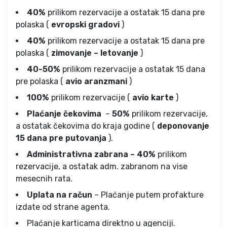
40%
prilikom rezervacije a ostatak 15 dana pre
polaska (
evropski gradovi
)
40%
prilikom rezervacije a ostatak 15 dana pre
polaska (
zimovanje – letovanje
)
40-50%
prilikom rezervacije a ostatak 15 dana
pre polaska (
avio aranzmani
)
100%
prilikom rezervacije (
avio karte
)
Plaćanje čekovima
–
50%
prilikom rezervacije,
a ostatak čekovima do kraja godine (
deponovanje
15 dana pre putovanja
).
Administrativna zabrana – 40%
prilikom
rezervacije, a ostatak adm. zabranom na vise
mesecnih rata.
Uplata na račun
– Plaćanje putem profakture
izdate od strane agenta.
Plaćanje karticama direktno u agenciji.