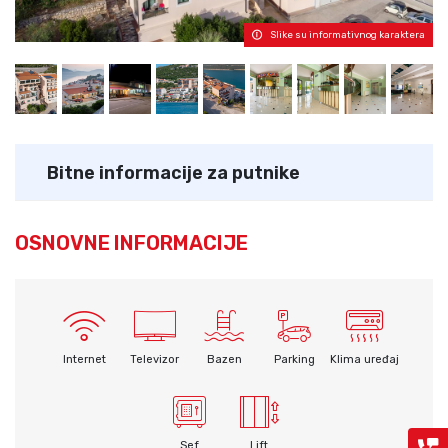
Slike su informativnog karaktera
Bitne informacije za putnike
OSNOVNE INFORMACIJE
Internet
Televizor
Bazen
Parking
Klima uređaj
Sef
Lift