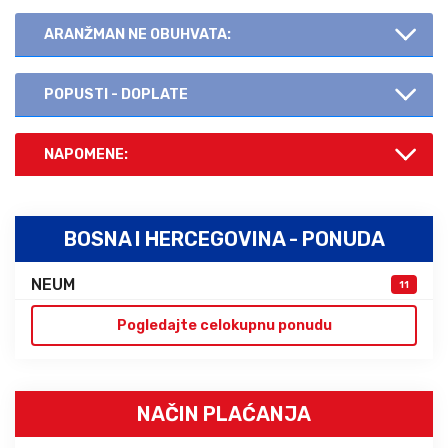
ARANŽMAN NE OBUHVATA:
POPUSTI - DOPLATE
NAPOMENE:
BOSNA I HERCEGOVINA - PONUDA
NEUM
11
Pogledajte celokupnu ponudu
NAČIN PLAĆANJA