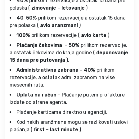
40%
prilikom rezervacije a ostatak 15 dana pre
polaska (
zimovanje – letovanje
)
40-50%
prilikom rezervacije a ostatak 15 dana
pre polaska (
avio aranzmani
)
100%
prilikom rezervacije (
avio karte
)
Plaćanje čekovima
–
50%
prilikom rezervacije,
a ostatak čekovima do kraja godine (
deponovanje
15 dana pre putovanja
).
Administrativna zabrana – 40%
prilikom
rezervacije, a ostatak adm. zabranom na vise
mesecnih rata.
Uplata na račun
– Plaćanje putem profakture
izdate od strane agenta.
Plaćanje karticama direktno u agenciji.
Kod nekih aranžmana mogu se razlikovati uslovi
plaćanja (
first – last minute
)