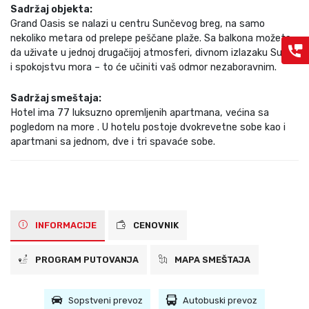
Sadržaj objekta:
Grand Oasis se nalazi u centru Sunčevog breg, na samo
nekoliko metara od prelepe peščane plaže. Sa balkona možete
da uživate u jednoj drugačijoj atmosferi, divnom izlazaku Sunca
i spokojstvu mora – to će učiniti vaš odmor nezaboravnim.
Sadržaj smeštaja:
Hotel ima 77 luksuzno opremljenih apartmana, većina sa
pogledom na more . U hotelu postoje dvokrevetne sobe kao i
apartmani sa jednom, dve i tri spavaće sobe.
INFORMACIJE
CENOVNIK
PROGRAM PUTOVANJA
MAPA SMEŠTAJA
Sopstveni prevoz
Autobuski prevoz