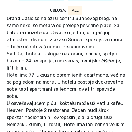
USLUGA:
ALL
Grand Oasis se nalazi u centru Sunčevog breg, na
samo nekoliko metara od prelepe peščane plaže. Sa
balkona možete da uživate u jednoj drugačijoj
atmosferi, divnom izlazaku Sunca i spokojstvu mora
– to će učiniti vaš odmor nezaboravnim.
Sadržaji hotela i usluge : restorani, lobi bar, spoljni
bazen – 24 recepcija, rum servis, hemijsko čišćenje,
lift, klima.
Hotel ima 77 luksuzno opremljenih apartmana, većina
sa pogledom na more . U hotelu postoje dvokrevetne
sobe kao i apartmani sa jednom, dve i tri spavaće
sobe.
U osvežavajućem piću i koktelu može uživati u kafeu
Heaven. Postoje 2 restorana. Jedan nudi širok
spektar nacionalnih i evropskih jela, a drugi služi
Nemačku kuhinju i roštilj. Hotel ima lobi bar sa velikim
izborom pića . Otvoreni bazen nalazi na peščanoj