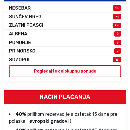
NESEBAR
13
SUNČEV BREG
71
ZLATNI PJASCI
27
ALBENA
0
POMORJE
6
PRIMORSKO
7
SOZOPOL
15
Pogledajte celokupnu ponudu
NAČIN PLAĆANJA
40%
prilikom rezervacije a ostatak 15 dana pre
polaska (
evropski gradovi
)