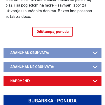
plaži i sa pogledom na more – savršen izbor za
uživanje u sunčanim danima. Bazen ima poseban
kutak za decu.
Odštampaj ponudu
ARANŽMAN OBUHVATA:
ARANŽMAN NE OBUHVATA:
NAPOMENE:
BUGARSKA - PONUDA