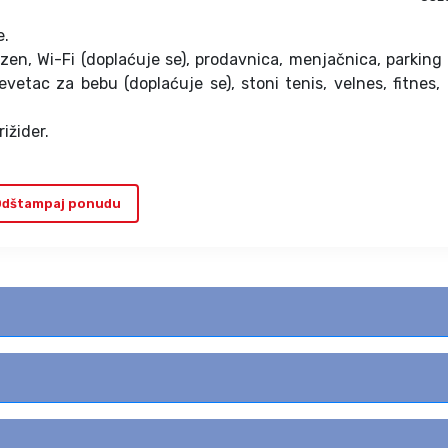
e.
bazen, Wi-Fi (doplaćuje se), prodavnica, menjačnica, parking 
vetac za bebu (doplaćuje se), stoni tenis, velnes, fitnes, 
ižider.
dštampaj ponudu