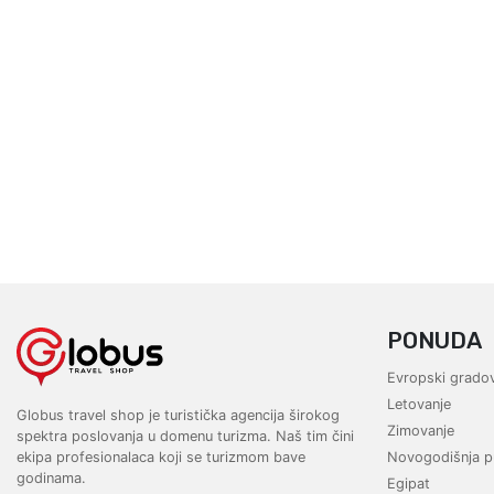
PONUDA
Evropski gradov
Letovanje
Globus travel shop je turistička agencija širokog
Zimovanje
spektra poslovanja u domenu turizma. Naš tim čini
ekipa profesionalaca koji se turizmom bave
Novogodišnja p
godinama.
Egipat