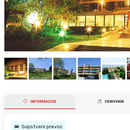
Gerakini
Toroni
Ohrid
Istra – Pula
Psakoudia
Vourvourou
Umag
Metamorfozis
Sarti
Nikiti
Kalamitsi
Neos Marmaras
Salonikiou
INFORMACIJE
CENOVNIK
Sopstveni prevoz