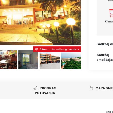
Krf
Kefalonija
Tasos
Santorini
Evia
Mikonos
Klima
Lefkada
Rodos
Skijatos
Kipar
Pilion
Krit
Sadržaj o
Amuljani
Slike su informativnog karaktera
Sadržaj
smeštaja
PROGRAM
MAPA SME
PUTOVANJA
USL