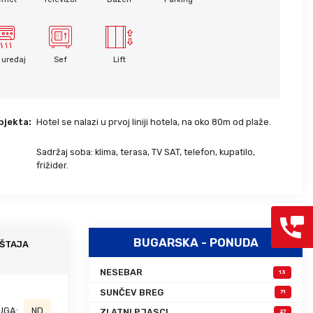
Grcka hoteli – preporuka
Evia
Olimpska regija
Alexandroupolis
Kasandra
Jonska obala
 uređaj
Sef
Lift
Sitonija
Kefalonija
Atos
Lefkada
Tasos
Skijatos
bjekta:
Hotel se nalazi u prvoj liniji hotela, na oko 80m od plaže.
Sadržaj soba: klima, terasa, TV SAT, telefon, kupatilo,
:
frižider.
BUGARSKA - PONUDA
ŠTAJA
NESEBAR
13
SUNČEV BREG
71
UGA:
ND
ZLATNI PJASCI
27