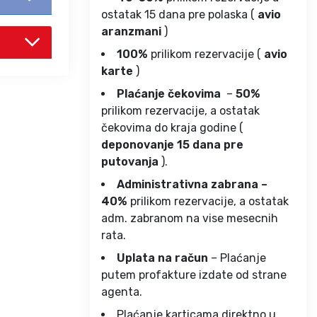
ostatak 15 dana pre polaska (
avio
aranzmani
)
100%
prilikom rezervacije (
avio
karte
)
Plaćanje čekovima
–
50%
prilikom rezervacije, a ostatak
čekovima do kraja godine (
deponovanje 15 dana pre
putovanja
).
Administrativna zabrana –
40%
prilikom rezervacije, a ostatak
adm. zabranom na vise mesecnih
rata.
Uplata na račun
– Plaćanje
putem profakture izdate od strane
agenta.
Plaćanje karticama direktno u