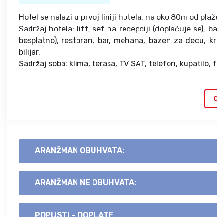
Hotel se nalazi u prvoj liniji hotela, na oko 80m od plaž
Sadržaj hotela: lift, sef na recepciji (doplaćuje se), 
besplatno), restoran, bar, mehana, bazen za decu, kre
bilijar.
Sadržaj soba: klima, terasa, TV SAT, telefon, kupatilo, fr
O
ARANŽMAN OBUHVATA:
ARANŽMAN NE OBUHVATA:
POPUSTI - DOPLATE