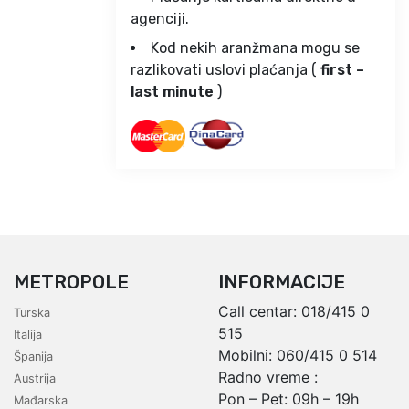
agenciji.
Kod nekih aranžmana mogu se
razlikovati uslovi plaćanja (
first –
last minute
)
METROPOLE
INFORMACIJE
Call centar:
018/415 0
Turska
515
Italija
Mobilni:
060/415 0 514
Španija
Radno vreme :
Austrija
Pon – Pet: 09h – 19h
Mađarska