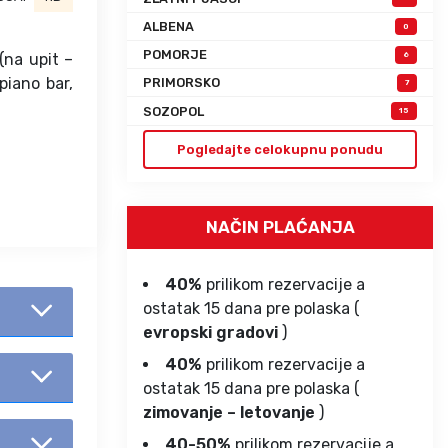
ALBENA
0
POMORJE
(na upit –
6
piano bar,
PRIMORSKO
7
SOZOPOL
15
Pogledajte celokupnu ponudu
NAČIN PLAĆANJA
40%
prilikom rezervacije a
ostatak 15 dana pre polaska (
evropski gradovi
)
40%
prilikom rezervacije a
ostatak 15 dana pre polaska (
zimovanje – letovanje
)
40-50%
prilikom rezervacije a