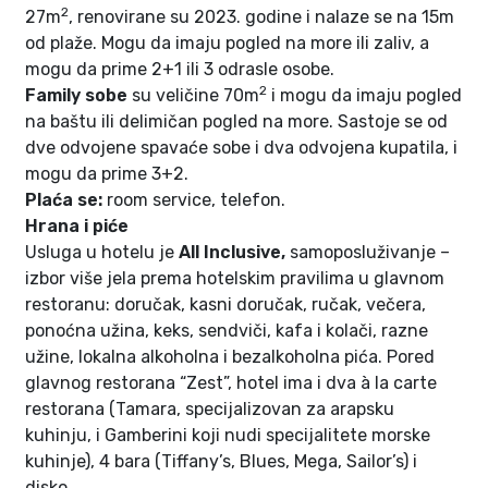
2
27m
, renovirane su 2023. godine i nalaze se na 15m
od plaže. Mogu da imaju pogled na more ili zaliv, a
mogu da prime 2+1 ili 3 odrasle osobe.
2
Family sobe
su veličine 70m
i mogu da imaju pogled
na baštu ili delimičan pogled na more. Sastoje se od
dve odvojene spavaće sobe i dva odvojena kupatila, i
mogu da prime 3+2.
Plaća se:
room service, telefon.
Hrana i piće
Usluga u hotelu je
All Inclusive,
samoposluživanje –
izbor više jela prema hotelskim pravilima u glavnom
restoranu: doručak, kasni doručak, ručak, večera,
ponoćna užina, keks, sendviči, kafa i kolači, razne
užine, lokalna alkoholna i bezalkoholna pića. Pored
glavnog restorana “Zest”, hotel ima i dva à la carte
restorana (Tamara, specijalizovan za arapsku
kuhinju, i Gamberini koji nudi specijalitete morske
kuhinje), 4 bara (Tiffany’s, Blues, Mega, Sailor’s) i
disko.