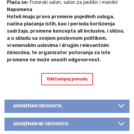
Plaća se:
frizerski salon, salon za pedikir i manikir
Napomena
Hoteli imaju pravo promene pojedinih usluga,
načina plaćanja istih, kao i perioda korišćenja
sadržaja, promene koncepta all inclusive, i slično,
a u skladu sa svojom poslovnom politikom,
vremenskim uslovima i drugim relevantnim
činiocima, te organizator putovanja za iste
promene ne može snositi odgovornost.
Odštampaj ponudu
ARANŽMAN OBUHVATA:
ARANŽMAN NE OBUHVATA: