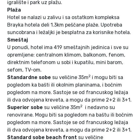
igralište i park uz plažu.
Plaža
Hotel se nalazi u zalivu i sa ostatkom kompleksa
Brayka hotela deli 1.3km peščane plaže. Upotreba
suncobrana i ležaljki je besplatna za korisnike hotela.
Smeštaj
U ponudi, hotel ima 419 smeštajnih jedinica i sve su
opremljene: centralnom klimom, balkonom, fenom,
direktnim telefonom u sobi i kupatilu, mini barom,
sefom, TV-om.
2
Standardne sobe
su veličine 35m
i mogu biti sa
pogledom ka bašti ili okolnim planinama, i bočnim
pogledom na more. Sastoje se od francuskog ležaja
ili dva odvojena kreveta, a mogu da prime 2+2 ili 3+1.
2
Superior sobe
su veličine 35m
i nedavno su
renovirane. Mogu biti sa pogledom na baštu ili bočnim
pogledom na more. Sastoje se od francuskog ležaja
ili dva odvojena kreveta, a mogu da prime 2+2 ili 3+1.
Standard sobe beach front
su veličine