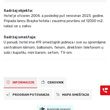
Sadržaj objekta:
Hotel je otvoren 2004. a poslednji put renoviran 2023. godine.
Pripada lancu Brayka hotela i zauzima površinu od 12000 m2.
nalazi se u zalivu
Sadržaj smeštaja:
U ponudi, hotel ima 419 smeštajnih jedinica i sve su opremljene:
centralnom klimom, balkonom, fenom, direktnim telefonom u
sobi i kupatilu, mini barom, sefom, TV-om.
INFORMACIJE
CENOVNIK
PROGRAM PUTOVANJA
MAPA SMEŠTAJA
Avionski prevoz