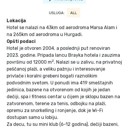
USLUGA:
ALL
Lokacija
Hotel se nalazi na 43km od aerodroma Marsa Alam i
na 265km od aerodroma u Hurgadi.
Opšti podaci
Hotel je otvoren 2004. a poslednji put renoviran
2023. godine. Pripada lancu Brayka hotela i zauzima
2
površinu od 12000 m
. Nalazi se u zalivu, na privatnoj
peščanoj plaži, a veliku pažnju i interesovanje
privlače i koralni grebeni bogati raznolikim
podvodnim svetom. U ponudi ima 419 smeštajnih
jedinica, bazene na otvorenom od kojih je jedan
dečiji, spa i fitness centar u čijem je sklopu bazen na
zatvorenom, terene za tenis, odbojku na plaži,
opremu za snorkelling i ronjenje, dok je Wi-Fi
dostupan samo u lobiju.
Za decu, tu su mini klub (6-12 godina), dečiji bazeni,