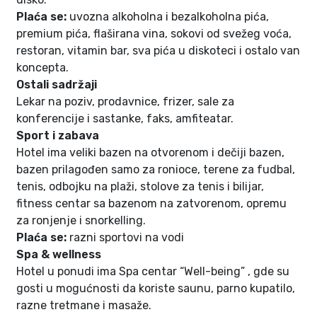
Plaća se:
uvozna alkoholna i bezalkoholna pića,
premium pića, flaširana vina, sokovi od svežeg voća,
restoran, vitamin bar, sva pića u diskoteci i ostalo van
koncepta.
Ostali sadržaji
Lekar na poziv, prodavnice, frizer, sale za
konferencije i sastanke, faks, amfiteatar.
Sport i zabava
Hotel ima veliki bazen na otvorenom i dečiji bazen,
bazen prilagođen samo za ronioce, terene za fudbal,
tenis, odbojku na plaži, stolove za tenis i bilijar,
fitness centar sa bazenom na zatvorenom, opremu
za ronjenje i snorkelling.
Plaća se:
razni sportovi na vodi
Spa & wellness
Hotel u ponudi ima Spa centar “Well-being” , gde su
gosti u mogućnosti da koriste saunu, parno kupatilo,
razne tretmane i masaže.