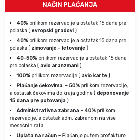
NAČIN PLAĆANJA
40%
prilikom rezervacije a ostatak 15 dana pre
polaska (
evropski gradovi
)
40%
prilikom rezervacije a ostatak 15 dana pre
polaska (
zimovanje – letovanje
)
40-50%
prilikom rezervacije a ostatak 15 dana
pre polaska (
avio aranzmani
)
100%
prilikom rezervacije (
avio karte
)
Plaćanje čekovima
–
50%
prilikom rezervacije,
a ostatak čekovima do kraja godine (
deponovanje
15 dana pre putovanja
).
Administrativna zabrana – 40%
prilikom
rezervacije, a ostatak adm. zabranom na vise
mesecnih rata.
Uplata na račun
– Plaćanje putem profakture