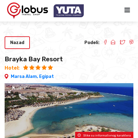
Nazad
Podeli:
Brayka Bay Resort
Hotel:
Marsa Alam,
Egipat
Slike su informativnog karaktera