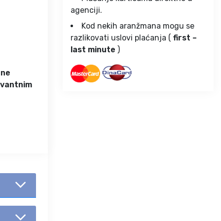
agenciji.
Kod nekih aranžmana mogu se
razlikovati uslovi plaćanja (
first –
last minute
)
ene
levantnim