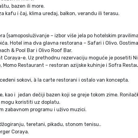
štu, bazen ili more.
a kafu i čaj, klima uređaj, balkon, verandu ili terasu.
ra (samoposluživanje – izbor više jela po hotelskim pravilima
pića. Hotel ima dva glavna restorana – Safari i Olivo. Gostim
ach & Pool Bar i Olivo Roof Bar.
at Coraya-e. Uz prethodnu rezervaciju moguće je posetiti Ni
e, Momo Restaurant – restoran azijske kuhinje i Sofra Resta
eđeni sokovi, à la carte restorani i ostalo van koncepta.
, kao i jedan dečiji bazen koji se greje tokom zime. Ronilač
mogu koristiti uz doplatu.
m zabavnom programu i uživo muzici.
džogiranju, teretani, pikadu, stonom tenisu..
erger Coraya.