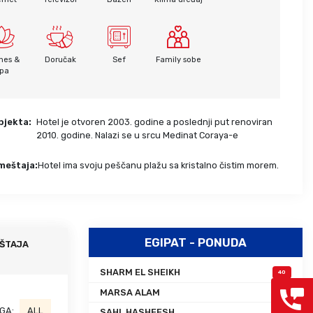
Grcka hoteli – preporuka
Evia
Olimpska regija
Alexandroupolis
Kasandra
Jonska obala
nes &
Doručak
Sef
Family sobe
Sitonija
Kefalonija
pa
Atos
Lefkada
Tasos
Skijatos
bjekta:
Hotel je otvoren 2003. godine a poslednji put renoviran
2010. godine. Nalazi se u srcu Medinat Coraya-e
meštaja:
Hotel ima svoju peščanu plažu sa kristalno čistim morem.
EGIPAT - PONUDA
ŠTAJA
SHARM EL SHEIKH
40
MARSA ALAM
48
GA:
ALL
SAHL HASHEESH
6