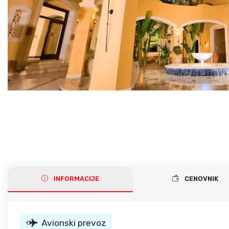
Gerakini
Toroni
Ohrid
Istra – Pula
Psakoudia
Vourvourou
Umag
Metamorfozis
Sarti
Nikiti
Kalamitsi
Neos Marmaras
Salonikiou
INFORMACIJE
CENOVNIK
Avionski prevoz