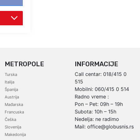
METROPOLE
INFORMACIJE
Call centar:
018/415 0
Turska
515
Italija
Mobilni:
060/415 0 514
Španija
Radno vreme :
Austrija
Pon – Pet: 09h – 19h
Mađarska
Subota: 10h – 15h
Francuska
Nedelja: ne radimo
Češka
Mail:
office@globusnis.rs
Slovenija
Makedonija