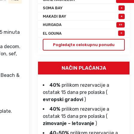
SOMA BAY
4
MAKADI BAY
4
HURGADA
35
 5 minuta
EL GOUNA
0
Pogledajte celokupnu ponudu
 sa decom.
on, sef,
NAČIN PLAĆANJA
a Beach &
40%
prilikom rezervacije a
ostatak 15 dana pre polaska (
evropski gradovi
)
40%
prilikom rezervacije a
plate.
ostatak 15 dana pre polaska (
zimovanje – letovanje
)
40-50%
prilikom rezervacije a