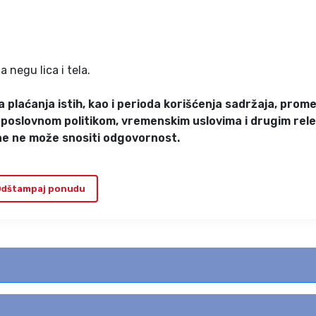
 negu lica i tela.
 plaćanja istih, kao i perioda korišćenja sadržaja, prom
jom poslovnom politikom, vremenskim uslovima i drugim re
ne ne može snositi odgovornost.
dštampaj ponudu