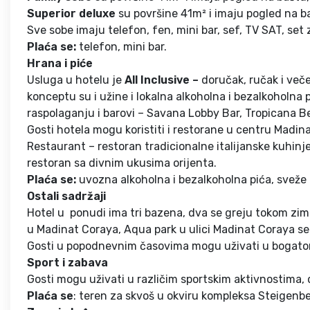
Superior deluxe
su površine 41m² i imaju pogled na ba
Sve sobe imaju telefon, fen, mini bar, sef, TV SAT, set z
Plaća se:
telefon, mini bar.
Hrana i piće
Usluga u hotelu je
All Inclusive –
doručak, ručak i veče
konceptu su i užine i lokalna alkoholna i bezalkoholna 
raspolaganju i barovi – Savana Lobby Bar, Tropicana Be
Gosti hotela mogu koristiti i restorane u centru Madin
Restaurant – restoran tradicionalne italijanske kuhinj
restoran sa divnim ukusima orijenta.
Plaća se:
uvozna alkoholna i bezalkoholna pića, sveže c
Ostali sadržaji
Hotel u ponudi ima tri bazena, dva se greju tokom zime
u Madinat Coraya, Aqua park u ulici Madinat Coraya se 
Gosti u popodnevnim časovima mogu uživati u bogato
Sport i zabava
Gosti mogu uživati u različim sportskim aktivnostima, 
Plaća se
: teren za skvoš u okviru kompleksa Steigenb