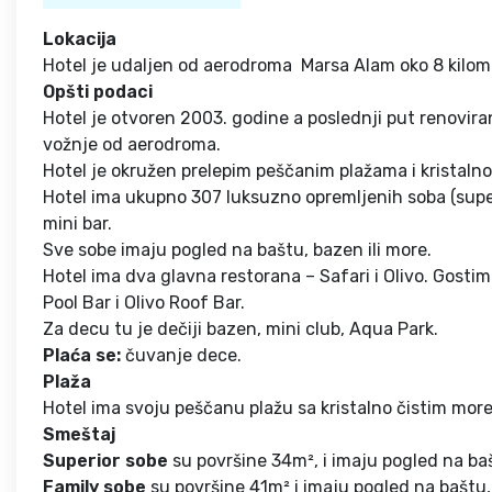
Lokacija
Hotel je udaljen od aerodroma Marsa Alam oko 8 kilom
Opšti podaci
Hotel je otvoren 2003. godine a poslednji put renovir
vožnje od aerodroma.
Hotel je okružen prelepim peščanim plažama i kristalno
Hotel ima ukupno 307 luksuzno opremljenih soba (superio
mini bar.
Sve sobe imaju pogled na baštu, bazen ili more.
Hotel ima dva glavna restorana – Safari i Olivo. Gosti
Pool Bar i Olivo Roof Bar.
Za decu tu je dečiji bazen, mini club, Aqua Park.
Plaća se:
čuvanje dece.
Plaža
Hotel ima svoju peščanu plažu sa kristalno čistim mor
Smeštaj
Superior sobe
su površine 34m², i imaju pogled na baš
Family sobe
su površine 41m² i imaju pogled na baštu, 