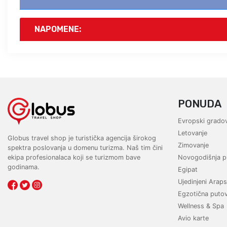
NAPOMENE:
PONUDA
Evropski gradov
Letovanje
Globus travel shop je turistička agencija širokog
Zimovanje
spektra poslovanja u domenu turizma. Naš tim čini
ekipa profesionalaca koji se turizmom bave
Novogodišnja p
godinama.
Egipat
Ujedinjeni Araps
Egzotična puto
Wellness & Spa
Avio karte