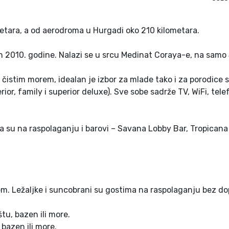
etara, a od aerodroma u Hurgadi oko 210 kilometara.
an 2010. godine. Nalazi se u srcu Medinat Coraya-e, na samo
 čistim morem, idealan je izbor za mlade tako i za porodice
r, family i superior deluxe). Sve sobe sadrže TV, WiFi, telef
ma su na raspolaganju i barovi – Savana Lobby Bar, Tropican
em. Ležaljke i suncobrani su gostima na raspolaganju bez do
tu, bazen ili more.
bazen ili more.