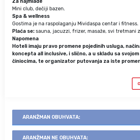
Za najmlađe
Mini club, dečiji bazen.
Spa & wellness
Gostima je na raspolaganju Mividaspa centar i fitness.
Plaća se:
sauna, jacuzzi, frizer,
masaže, svi tretmani za
Napomena
Hoteli imaju pravo promene pojedinih usluga, načina
koncepta all inclusive, i slično, a u skladu sa svo
činiocima, te organizator putovanja za iste prome
O
ARANŽMAN OBUHVATA:
ARANŽMAN NE OBUHVATA: