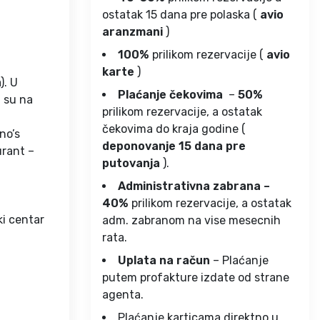
ostatak 15 dana pre polaska (
avio
aranzmani
)
100%
prilikom rezervacije (
avio
karte
)
). U
Plaćanje čekovima
–
50%
a su na
prilikom rezervacije, a ostatak
čekovima do kraja godine (
no’s
deponovanje 15 dana pre
urant –
putovanja
).
Administrativna zabrana –
40%
prilikom rezervacije, a ostatak
ki centar
adm. zabranom na vise mesecnih
rata.
Uplata na račun
– Plaćanje
putem profakture izdate od strane
agenta.
Plaćanje karticama direktno u