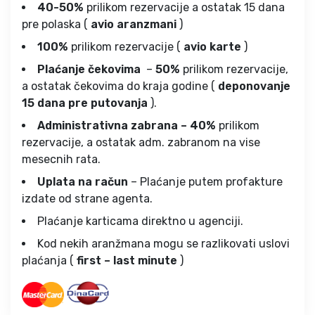
40-50%
prilikom rezervacije a ostatak 15 dana
pre polaska (
avio aranzmani
)
100%
prilikom rezervacije (
avio karte
)
Plaćanje čekovima
–
50%
prilikom rezervacije,
a ostatak čekovima do kraja godine (
deponovanje
15 dana pre putovanja
).
Administrativna zabrana – 40%
prilikom
rezervacije, a ostatak adm. zabranom na vise
mesecnih rata.
Uplata na račun
– Plaćanje putem profakture
izdate od strane agenta.
Plaćanje karticama direktno u agenciji.
Kod nekih aranžmana mogu se razlikovati uslovi
plaćanja (
first – last minute
)