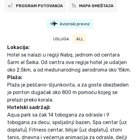
PROGRAM PUTOVANJA
MAPA SMEŠTAJA
Avionski prevoz
USLUGA:
ALL
Lokacija:
Hotel se nalazi u regiji Nabq, jednom od centara
Šarm el Šeika. Od centra ove regije hotel je udaljen
oko 2.5km, a od međunarodnog aerodroma oko 15km.
Plaža:
Plaža je peščano-šljunkovita, a za goste obezbeđen
je ponton dugačak oko 800 m pomoću kojeg se
prelazi preko korala.
Hotelski sadržaji:
Aqua park sa čak 14 tobogana za odrasle i 9
tobogana za decu, spoljašnji bazen, Spa centar (uz
doplatu), Fitness centar, bilijar (uz doplatu), stoni
tenis, dnevna i večernja animacija za odrasle, dečji