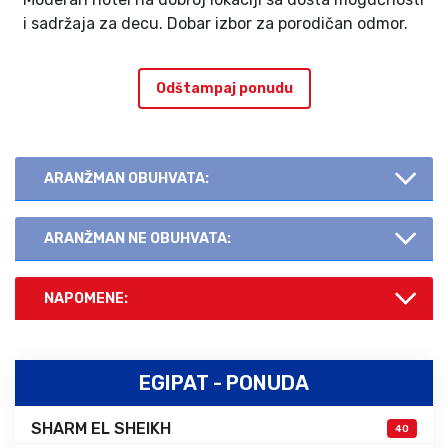
i sadržaja za decu. Dobar izbor za porodičan odmor.
Odštampaj ponudu
ARANŽMAN OBUHVATA:
ARANŽMAN NE OBUHVATA:
NAPOMENE:
EGIPAT - PONUDA
SHARM EL SHEIKH
40