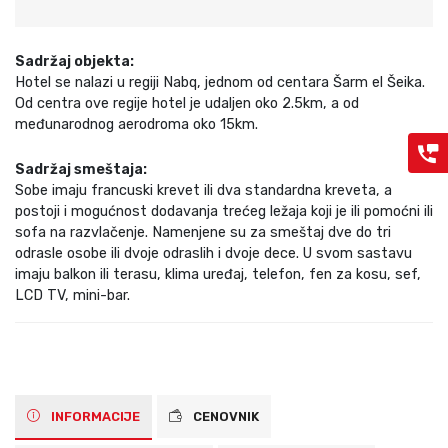
Sadržaj objekta:
Hotel se nalazi u regiji Nabq, jednom od centara Šarm el Šeika.
Od centra ove regije hotel je udaljen oko 2.5km, a od
međunarodnog aerodroma oko 15km.
Sadržaj smeštaja:
Sobe imaju francuski krevet ili dva standardna kreveta, a
postoji i mogućnost dodavanja trećeg ležaja koji je ili pomoćni ili
sofa na razvlačenje. Namenjene su za smeštaj dve do tri
odrasle osobe ili dvoje odraslih i dvoje dece. U svom sastavu
imaju balkon ili terasu, klima uređaj, telefon, fen za kosu, sef,
LCD TV, mini-bar.
INFORMACIJE
CENOVNIK