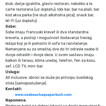
klub, dečje igralište, glavni restoran, nekoliko a la
carte restorana (uz doplatu), lobi bar, bar na plaži, bar
kod akva parka (ne služi alkoholna pića), snack bar,
Wi-Fi (uz doplatu).
Sobe:
Sobe imaju francuski krevet ili dva standardna
kreveta, a postoji i mogućnost dodavanja trećeg
ležaja koji je ili pomoćni ili sofa na razvlačenje.
Namenjene su za smeštaj dve do tri odrasle osobe ili
dvoje odraslih i dvoje dece. U svom sastavu imaju
balkon ili terasu, klima uređaj, telefon, fen za kosu,
sef, LCD TV, mini-bar.
Usluga:
All inclusive, obroci se služe po principu švedskog
stola (samoposluženje).
Kontakt:
www.seabeachaquaparkssh.com
Napomena
:
Moderan hotel na dobroj lokaciji sa dosta mogućnosti