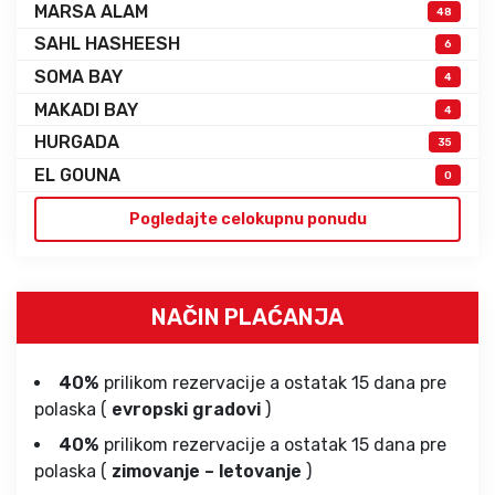
MARSA ALAM
48
SAHL HASHEESH
6
SOMA BAY
4
MAKADI BAY
4
HURGADA
35
EL GOUNA
0
Pogledajte celokupnu ponudu
NAČIN PLAĆANJA
40%
prilikom rezervacije a ostatak 15 dana pre
polaska (
evropski gradovi
)
40%
prilikom rezervacije a ostatak 15 dana pre
polaska (
zimovanje – letovanje
)