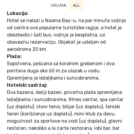
USLUGA:
ALL
Lokacija:
Hotel se nalazi u Naama Bay-u, na par minuta vožnje
od centra ove popularne turističke regije, a hotel je
obezbedio i šatl bus, vožnja je besplatna, uz
obaveznu rezervaciju. Objekat je udaljen od
aerodroma 20 km.
Plaža:
Sopstvena, pešcana sa koralnim grebenom i dva
pontona duga oko 60 m za ulazak u vodu.
Opremljena je ležaljkama i suncobranima.
Hotelski sadržaj:
Dva bazena, dečji bazen, privatna plaža opremljena
ležaljkama i suncobranima, fitnes centar, spa centar
(uz doplatu), stoni tenis, bilijar (uz doplatu), teniski
teren (korišćenje uz doplatu), mini-klub za decu,
mogućnost za sportove na vodi (uz doplatu), glavni
restoran, nekoliko a la carte restorana, lobi bar, bar