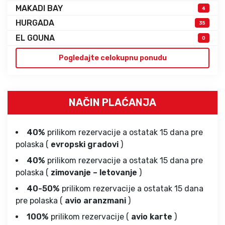
MAKADI BAY
4
HURGADA
35
EL GOUNA
0
Pogledajte celokupnu ponudu
NAČIN PLAĆANJA
40%
prilikom rezervacije a ostatak 15 dana pre
polaska (
evropski gradovi
)
40%
prilikom rezervacije a ostatak 15 dana pre
polaska (
zimovanje – letovanje
)
40-50%
prilikom rezervacije a ostatak 15 dana
pre polaska (
avio aranzmani
)
100%
prilikom rezervacije (
avio karte
)