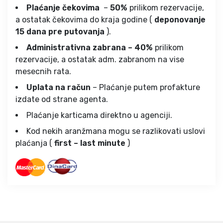
Plaćanje čekovima
–
50%
prilikom rezervacije,
a ostatak čekovima do kraja godine (
deponovanje
15 dana pre putovanja
).
Administrativna zabrana – 40%
prilikom
rezervacije, a ostatak adm. zabranom na vise
mesecnih rata.
Uplata na račun
– Plaćanje putem profakture
izdate od strane agenta.
Plaćanje karticama direktno u agenciji.
Kod nekih aranžmana mogu se razlikovati uslovi
plaćanja (
first – last minute
)