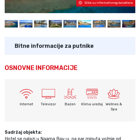
Slike su informativnog karaktera
Bitne informacije za putnike
OSNOVNE INFORMACIJE
Internet
Televizor
Bazen
Klima uređaj
Wellnes &
Spa
Sadržaj objekta:
Hotel se nalazi u Naama Bay-u, na par minuta vožnje od