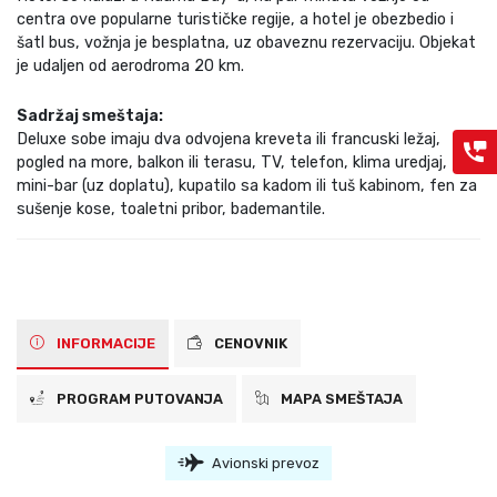
centra ove popularne turističke regije, a hotel je obezbedio i
šatl bus, vožnja je besplatna, uz obaveznu rezervaciju. Objekat
je udaljen od aerodroma 20 km.
Sadržaj smeštaja:
Deluxe sobe imaju dva odvojena kreveta ili francuski ležaj,
pogled na more, balkon ili terasu, TV, telefon, klima uredjaj,
mini-bar (uz doplatu), kupatilo sa kadom ili tuš kabinom, fen za
sušenje kose, toaletni pribor, bademantile.
INFORMACIJE
CENOVNIK
PROGRAM PUTOVANJA
MAPA SMEŠTAJA
Avionski prevoz