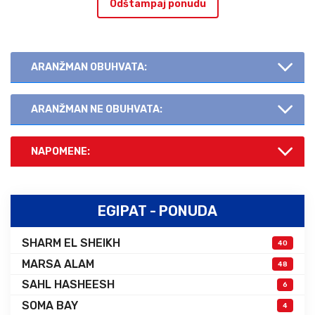
Odštampaj ponudu
ARANŽMAN OBUHVATA:
ARANŽMAN NE OBUHVATA:
NAPOMENE:
EGIPAT - PONUDA
SHARM EL SHEIKH
40
MARSA ALAM
48
SAHL HASHEESH
6
SOMA BAY
4