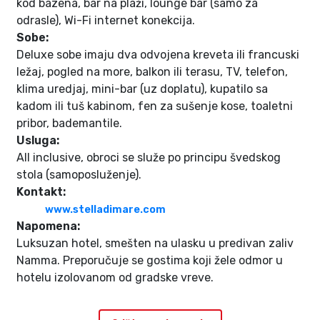
kod bazena, bar na plaži, lounge bar (samo za
odrasle), Wi-Fi internet konekcija.
Sobe:
Deluxe sobe imaju dva odvojena kreveta ili francuski
ležaj, pogled na more, balkon ili terasu, TV, telefon,
klima uredjaj, mini-bar (uz doplatu), kupatilo sa
kadom ili tuš kabinom, fen za sušenje kose, toaletni
pribor, bademantile.
Usluga:
All inclusive, obroci se služe po principu švedskog
stola (samoposluženje).
Kontakt:
www.stelladimare.com
Napomena:
Luksuzan hotel, smešten na ulasku u predivan zaliv
Namma. Preporučuje se gostima koji žele odmor u
hotelu izolovanom od gradske vreve.