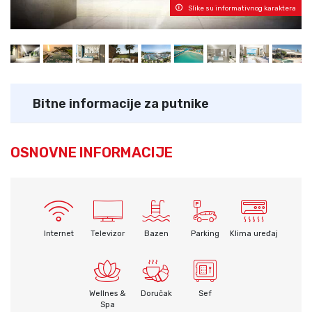
Slike su informativnog karaktera
Bitne informacije za putnike
OSNOVNE INFORMACIJE
Internet
Televizor
Bazen
Parking
Klima uređaj
Wellnes &
Doručak
Sef
Spa