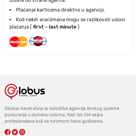
izdate od strane agenta.
Plaćanje karticama direktno u agenciji.
Kod nekih aranžmana mogu se razlikovati uslovi
plaćanja (
first – last minute
)
Globus travel shop je turistička agencija širokog spektra
poslovanja u domenu turizma. Naš tim čini ekipa
profesionalaca koji se turizmom bave godinama.