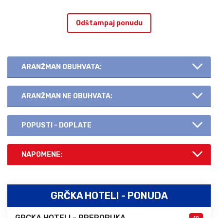
Odštampaj ponudu
ARANŽMAN OBUHVATA:
ARANŽMAN NE OBUHVATA:
POPUSTI - DOPLATE
NAPOMENE:
GRČKA HOTELI - PONUDA
GRCKA HOTELI - PREPORUKA
10