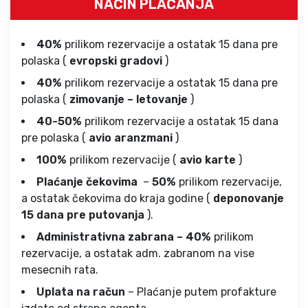
NAČIN PLAĆANJA
40%
prilikom rezervacije a ostatak 15 dana pre
polaska (
evropski gradovi
)
40%
prilikom rezervacije a ostatak 15 dana pre
polaska (
zimovanje – letovanje
)
40-50%
prilikom rezervacije a ostatak 15 dana
pre polaska (
avio aranzmani
)
100%
prilikom rezervacije (
avio karte
)
Plaćanje čekovima
–
50%
prilikom rezervacije,
a ostatak čekovima do kraja godine (
deponovanje
15 dana pre putovanja
).
Administrativna zabrana – 40%
prilikom
rezervacije, a ostatak adm. zabranom na vise
mesecnih rata.
Uplata na račun
– Plaćanje putem profakture