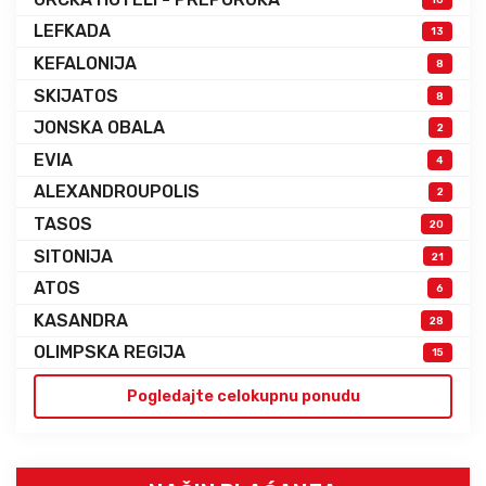
LEFKADA
13
KEFALONIJA
8
SKIJATOS
8
JONSKA OBALA
2
EVIA
4
ALEXANDROUPOLIS
2
TASOS
20
SITONIJA
21
ATOS
6
KASANDRA
28
OLIMPSKA REGIJA
15
Pogledajte celokupnu ponudu