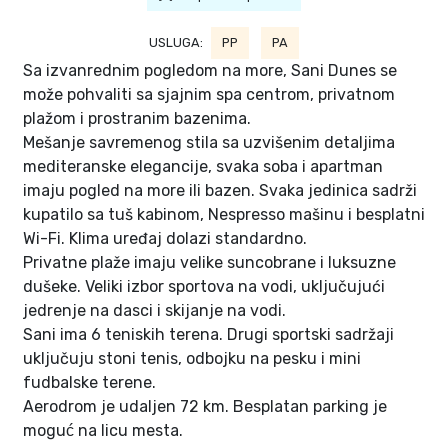
USLUGA:
PP
PA
Sa izvanrednim pogledom na more, Sani Dunes se
može pohvaliti sa sjajnim spa centrom, privatnom
plažom i prostranim bazenima.
Mešanje savremenog stila sa uzvišenim detaljima
mediteranske elegancije, svaka soba i apartman
imaju pogled na more ili bazen. Svaka jedinica sadrži
kupatilo sa tuš kabinom, Nespresso mašinu i besplatni
Wi-Fi. Klima uređaj dolazi standardno.
Privatne plaže imaju velike suncobrane i luksuzne
dušeke. Veliki izbor sportova na vodi, uključujući
jedrenje na dasci i skijanje na vodi.
Sani ima 6 teniskih terena. Drugi sportski sadržaji
uključuju stoni tenis, odbojku na pesku i mini
fudbalske terene.
Aerodrom je udaljen 72 km. Besplatan parking je
moguć na licu mesta.