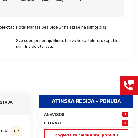
Grcka hoteli – preporuka
Evia
Olimpska regija
Alexandroupolis
Kasandra
Jonska obala
bjekta:
Hotel Mantas Sea Side 3* nalazi se na samoj plaži
Sitonija
Kefalonija
Atos
Lefkada
Sve sobe poseduju klimu, fen za kosu, telefon, kupatilo,
:
mini frižider, terasu.
Tasos
Skijatos
ATINSKA REGIJA - PONUDA
ŠTAJA
ANAVISOS
1
LUTRAKI
6
UGA:
PP
Pogledajte celokupnu ponudu