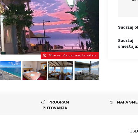
Krf
Kefalonija
Tasos
Santorini
Evia
Mikonos
Sadržaj o
Lefkada
Rodos
Skijatos
Kipar
Sadržaj
smeštaja
Pilion
Krit
Slike su informativnog karaktera
Amuljani
PROGRAM
MAPA SME
PUTOVANJA
USL