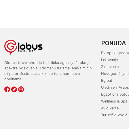
PONUDA
Evropski gradov
Letovanje
Globus travel shop je turistička agencija širokog
Zimovanje
spektra poslovanja u domenu turizma. Naš tim čini
ekipa profesionalaca koji se turizmom bave
Novogodišnja p
godinama.
Egipat
Ujedinjeni Araps
Egzotična puto
Wellness & Spa
Avio karte
Turistički vodič