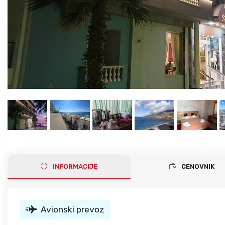
Gerakini
Toroni
Ohrid
Istra – Pula
Psakoudia
Vourvourou
Umag
Metamorfozis
Sarti
Nikiti
Kalamitsi
Neos Marmaras
Salonikiou
INFORMACIJE
CENOVNIK
Avionski prevoz