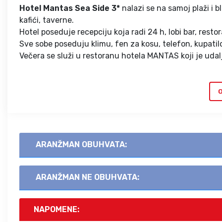
Hotel Mantas Sea Side 3*
nalazi se na samoj plaži i 
kafići, taverne.
Hotel poseduje recepciju koja radi 24 h, lobi bar, restor
Sve sobe poseduju klimu, fen za kosu, telefon, kupatilo,
Večera se služi u restoranu hotela MANTAS koji je ud
O
ARANŽMAN OBUHVATA:
ARANŽMAN NE OBUHVATA:
NAPOMENE: