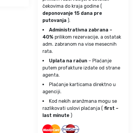
čekovima do kraja godine (
deponovanje 15 dana pre
putovanja
).
Administrativna zabrana –
40%
prilikom rezervacije, a ostatak
adm. zabranom na vise mesecnih
rata.
Uplata na račun
– Plaćanje
putem profakture izdate od strane
agenta.
Plaćanje karticama direktno u
agenciji.
Kod nekih aranžmana mogu se
razlikovati uslovi plaćanja (
first –
last minute
)