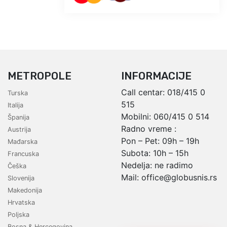
METROPOLE
INFORMACIJE
Call centar:
018/415 0
Turska
515
Italija
Mobilni:
060/415 0 514
Španija
Radno vreme :
Austrija
Pon – Pet: 09h – 19h
Mađarska
Subota: 10h – 15h
Francuska
Nedelja: ne radimo
Češka
Mail:
office@globusnis.rs
Slovenija
Makedonija
Hrvatska
Poljska
Bosna & Hercegovina