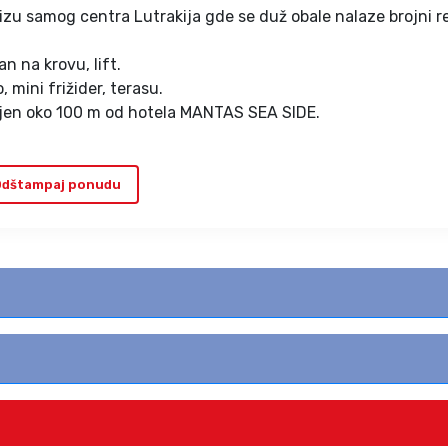
blizu samog centra Lutrakija gde se duž obale nalaze brojni r
an na krovu, lift.
 mini frižider, terasu.
aljen oko 100 m od hotela MANTAS SEA SIDE.
dštampaj ponudu