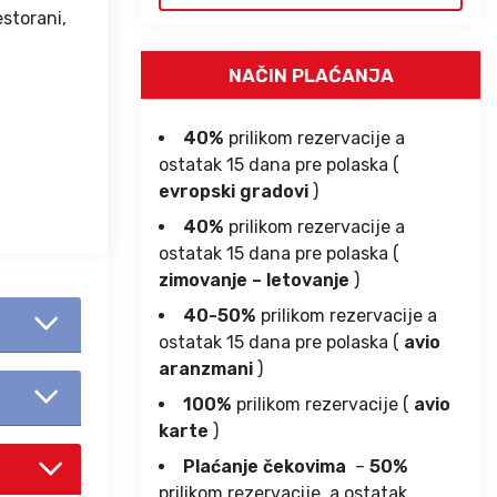
estorani,
NAČIN PLAĆANJA
40%
prilikom rezervacije a
ostatak 15 dana pre polaska (
evropski gradovi
)
40%
prilikom rezervacije a
ostatak 15 dana pre polaska (
zimovanje – letovanje
)
40-50%
prilikom rezervacije a
ostatak 15 dana pre polaska (
avio
aranzmani
)
100%
prilikom rezervacije (
avio
karte
)
Plaćanje čekovima
–
50%
prilikom rezervacije, a ostatak