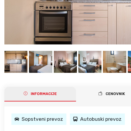
Gerakini
Toroni
Ohrid
Istra – Pula
Psakoudia
Vourvourou
Umag
Metamorfozis
Sarti
Nikiti
Kalamitsi
Neos Marmaras
Salonikiou
INFORMACIJE
CENOVNIK
Sopstveni prevoz
Autobuski prevoz