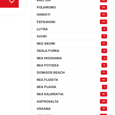
KALITEA
29
POLIHRONO
98
HANIOTI
37
PEFKOHORI
56
LUTRA
4
SIVIRI
9
NEA SKIONI
11
SKALA FURKA
8
NEA MOUDANIA
2
NEA POTIDEA
5
DIONISOS BEACH
11
NEA FLOGITA
45
NEA PLAGIA
7
NEA KALIKRATIA
40
ASPROVALTA
38
VRASNA
61