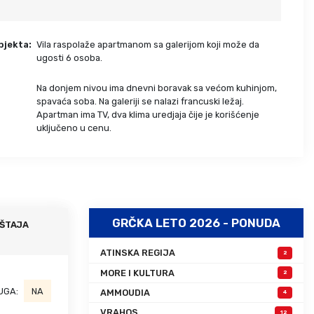
Grcka hoteli – preporuka
Evia
Olimpska regija
Alexandroupolis
bjekta:
Vila raspolaže apartmanom sa galerijom koji može da
Kasandra
Jonska obala
ugosti 6 osoba.
Sitonija
Kefalonija
Na donjem nivou ima dnevni boravak sa većom kuhinjom,
Atos
Lefkada
:
spavaća soba. Na galeriji se nalazi francuski ležaj.
Tasos
Skijatos
Apartman ima TV, dva klima uredjaja čije je korišćenje
uključeno u cenu.
GRČKA LETO 2026 - PONUDA
ŠTAJA
ATINSKA REGIJA
2
MORE I KULTURA
2
UGA:
NA
AMMOUDIA
4
VRAHOS
12