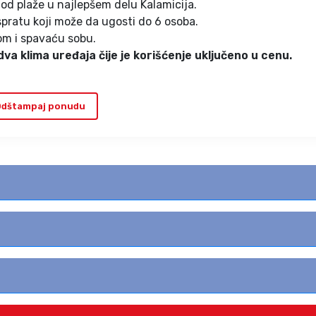
d plaže u najlepšem delu Kalamicija.
pratu koji može da ugosti do 6 osoba.
m i spavaću sobu.
dva klima uređaja čije je korišćenje uključeno u cenu.
dštampaj ponudu