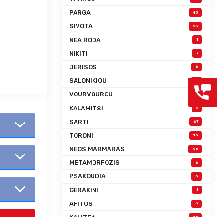
PARGA
45
SIVOTA
23
NEA RODA
1
NIKITI
7
JERISOS
6
SALONIKIOU
0
VOURVOUROU
0
KALAMITSI
2
SARTI
67
TORONI
15
NEOS MARMARAS
56
METAMORFOZIS
6
PSAKOUDIA
5
GERAKINI
1
AFITOS
3