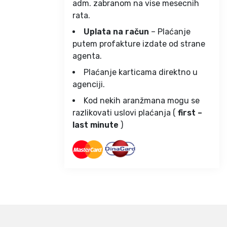
adm. zabranom na vise mesecnih
rata.
Uplata na račun
– Plaćanje
putem profakture izdate od strane
agenta.
Plaćanje karticama direktno u
agenciji.
Kod nekih aranžmana mogu se
razlikovati uslovi plaćanja (
first –
last minute
)