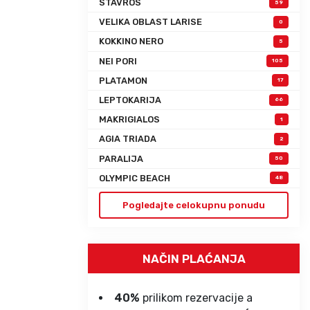
STAVROS
59
VELIKA OBLAST LARISE
0
KOKKINO NERO
5
NEI PORI
105
PLATAMON
17
LEPTOKARIJA
66
MAKRIGIALOS
1
AGIA TRIADA
2
PARALIJA
50
OLYMPIC BEACH
48
Pogledajte celokupnu ponudu
NAČIN PLAĆANJA
40%
prilikom rezervacije a