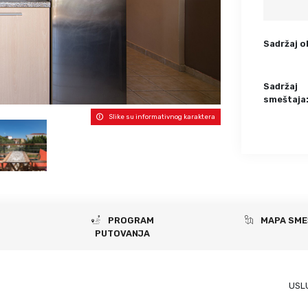
Krf
Kefalonija
Tasos
Santorini
Sadržaj o
Evia
Mikonos
Lefkada
Rodos
Sadržaj
Skijatos
Kipar
smeštaja
Pilion
Krit
Slike su informativnog karaktera
Amuljani
PROGRAM
MAPA SME
PUTOVANJA
USL