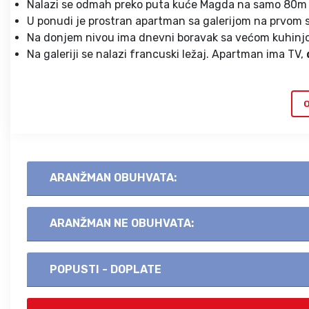
Nalazi se odmah preko puta kuće Magda na samo 80m o
U ponudi je prostran apartman sa galerijom na prvom s
Na donjem nivou ima dnevni boravak sa većom kuhinjo
Na galeriji se nalazi francuski ležaj. Apartman ima TV,
O
ARANŽMAN OBUHVATA:
ARANŽMAN NE OBUHVATA:
POPUSTI - DOPLATE