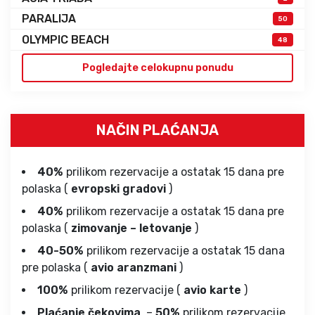
PARALIJA
50
OLYMPIC BEACH
48
Pogledajte celokupnu ponudu
NAČIN PLAĆANJA
40%
prilikom rezervacije a ostatak 15 dana pre
polaska (
evropski gradovi
)
40%
prilikom rezervacije a ostatak 15 dana pre
polaska (
zimovanje – letovanje
)
40-50%
prilikom rezervacije a ostatak 15 dana
pre polaska (
avio aranzmani
)
100%
prilikom rezervacije (
avio karte
)
Plaćanje čekovima
–
50%
prilikom rezervacije,