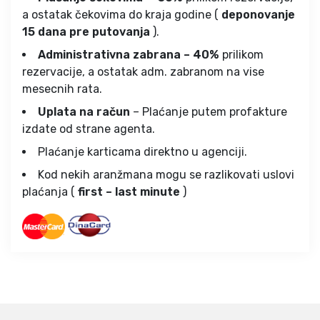
a ostatak čekovima do kraja godine (
deponovanje
15 dana pre putovanja
).
Administrativna zabrana – 40%
prilikom
rezervacije, a ostatak adm. zabranom na vise
mesecnih rata.
Uplata na račun
– Plaćanje putem profakture
izdate od strane agenta.
Plaćanje karticama direktno u agenciji.
Kod nekih aranžmana mogu se razlikovati uslovi
plaćanja (
first – last minute
)