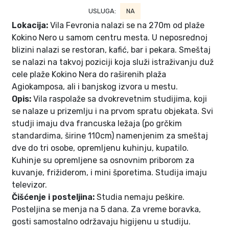
USLUGA:
NA
Lokacija:
Vila Fevronia nalazi se na 270m od plaže
Kokino Nero u samom centru mesta. U neposrednoj
blizini nalazi se restoran, kafić, bar i pekara. Smeštaj
se nalazi na takvoj poziciji koja služi istraživanju duž
cele plaže Kokino Nera do raširenih plaža
Agiokamposa, ali i banjskog izvora u mestu.
Opis:
Vila raspolaže sa dvokrevetnim studijima, koji
se nalaze u prizemlju i na prvom spratu objekata. Svi
studji imaju dva francuska ležaja (po grčkim
standardima, širine 110cm) namenjenim za smeštaj
dve do tri osobe, opremljenu kuhinju, kupatilo.
Kuhinje su opremljene sa osnovnim priborom za
kuvanje, frižiderom, i mini šporetima. Studija imaju
televizor.
Čišćenje i posteljina:
Studia nemaju peškire.
Posteljina se menja na 5 dana. Za vreme boravka,
gosti samostalno održavaju higijenu u studiju.