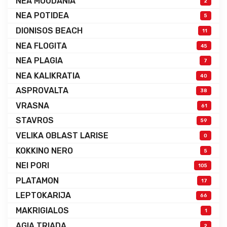
NEA MOUDANIA
2
NEA POTIDEA
5
DIONISOS BEACH
11
NEA FLOGITA
45
NEA PLAGIA
7
NEA KALIKRATIA
40
ASPROVALTA
38
VRASNA
61
STAVROS
59
VELIKA OBLAST LARISE
0
KOKKINO NERO
5
NEI PORI
105
PLATAMON
17
LEPTOKARIJA
66
MAKRIGIALOS
1
AGIA TRIADA
2