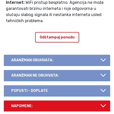
Internet:
WiFi pristup besplatno. Agencija ne može
garantovati brzinu interneta i nije odgovorna u
slučaju slabog signala ili nestanka interneta usled
tehničkih problema.
Odštampaj ponudu
ARANŽMAN OBUHVATA:
ARANŽMAN NE OBUHVATA:
POPUSTI - DOPLATE
NAPOMENE: