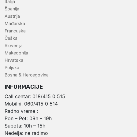
Italija
Španija
Austrija
Mađarska
Francuska
Češka
Slovenija
Makedonija
Hrvatska
Poljska
Bosna & Hercegovina
INFORMACIJE
Call centar:
018/415 0 515
Mobilni:
060/415 0 514
Radno vreme :
Pon – Pet: 09h – 19h
Subota: 10h – 15h
Nedelja: ne radimo