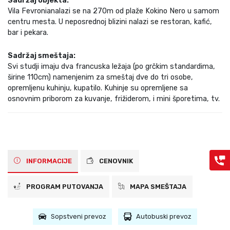
Sadržaj objekta:
Vila Fevronianalazi se na 270m od plaže Kokino Nero u samom
centru mesta. U neposrednoj blizini nalazi se restoran, kafić,
bar i pekara.
Sadržaj smeštaja:
Svi studji imaju dva francuska ležaja (po grčkim standardima,
širine 110cm) namenjenim za smeštaj dve do tri osobe,
opremljenu kuhinju, kupatilo. Kuhinje su opremljene sa
osnovnim priborom za kuvanje, frižiderom, i mini šporetima, tv.
INFORMACIJE
CENOVNIK
PROGRAM PUTOVANJA
MAPA SMEŠTAJA
Sopstveni prevoz
Autobuski prevoz