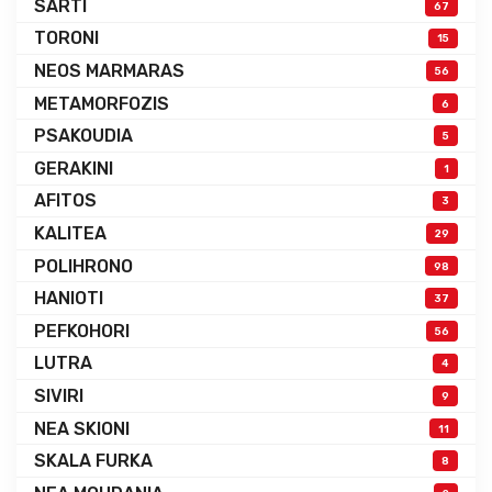
SARTI
67
TORONI
15
NEOS MARMARAS
56
METAMORFOZIS
6
PSAKOUDIA
5
GERAKINI
1
AFITOS
3
KALITEA
29
POLIHRONO
98
HANIOTI
37
PEFKOHORI
56
LUTRA
4
SIVIRI
9
NEA SKIONI
11
SKALA FURKA
8