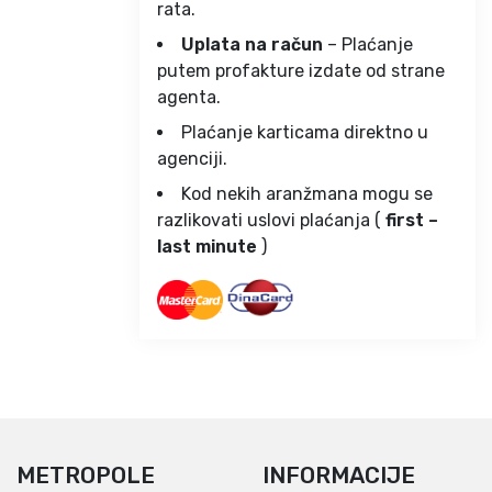
rata.
Uplata na račun
– Plaćanje
putem profakture izdate od strane
agenta.
Plaćanje karticama direktno u
agenciji.
Kod nekih aranžmana mogu se
razlikovati uslovi plaćanja (
first –
last minute
)
METROPOLE
INFORMACIJE