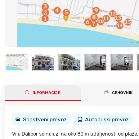
Gerakini
Toroni
Ohrid
Istra – Pula
Psakoudia
Vourvourou
Umag
Metamorfozis
Sarti
Nikiti
Kalamitsi
Neos Marmaras
Salonikiou
INFORMACIJE
CENOVNIK
Sopstveni prevoz
Autobuski prevoz
Vila Dalibor se nalazi na oko 80 m udaljenosti od plaže, 