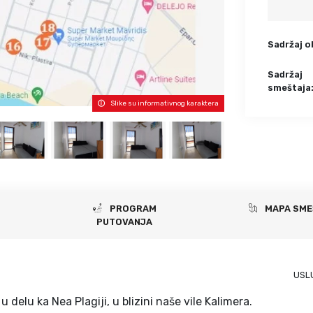
Krf
Kefalonija
Tasos
Santorini
Sadržaj o
Evia
Mikonos
Lefkada
Rodos
Sadržaj
smeštaja
Skijatos
Kipar
Slike su informativnog karaktera
Pilion
Krit
Amuljani
PROGRAM
MAPA SME
PUTOVANJA
USL
u delu ka Nea Plagiji, u blizini naše vile Kalimera.