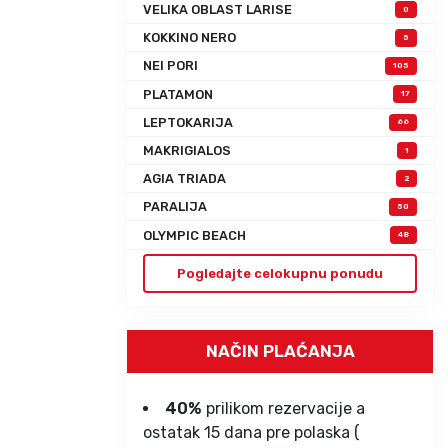
VELIKA OBLAST LARISE
0
KOKKINO NERO
5
NEI PORI
105
PLATAMON
17
LEPTOKARIJA
66
MAKRIGIALOS
1
AGIA TRIADA
2
PARALIJA
50
OLYMPIC BEACH
48
Pogledajte celokupnu ponudu
NAČIN PLAĆANJA
40%
prilikom rezervacije a
ostatak 15 dana pre polaska (