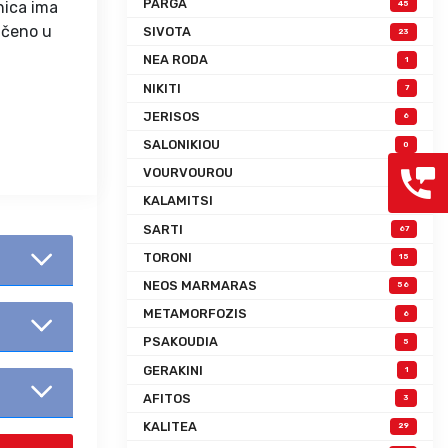
PARGA
nica ima
45
jučeno u
SIVOTA
23
NEA RODA
1
NIKITI
7
JERISOS
6
SALONIKIOU
0
VOURVOUROU
0
KALAMITSI
2
SARTI
67
TORONI
15
NEOS MARMARAS
56
METAMORFOZIS
6
PSAKOUDIA
5
GERAKINI
1
AFITOS
3
KALITEA
29