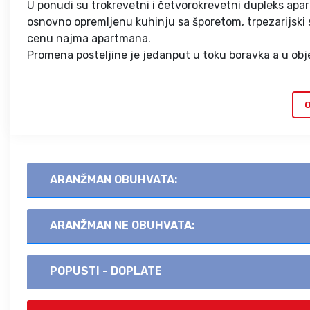
U ponudi su trokrevetni i četvorokrevetni dupleks apa
osnovno opremljenu kuhinju sa šporetom, trpezarijski st
cenu najma apartmana.
Promena posteljine je jedanput u toku boravka a u obje
O
ARANŽMAN OBUHVATA:
ARANŽMAN NE OBUHVATA:
POPUSTI - DOPLATE