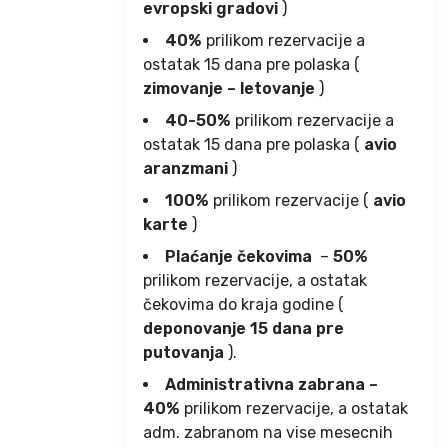
evropski gradovi
)
40%
prilikom rezervacije a
ostatak 15 dana pre polaska (
zimovanje – letovanje
)
40-50%
prilikom rezervacije a
ostatak 15 dana pre polaska (
avio
aranzmani
)
100%
prilikom rezervacije (
avio
karte
)
Plaćanje čekovima
–
50%
prilikom rezervacije, a ostatak
čekovima do kraja godine (
deponovanje 15 dana pre
putovanja
).
Administrativna zabrana –
40%
prilikom rezervacije, a ostatak
adm. zabranom na vise mesecnih