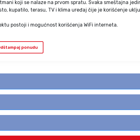
rtmani koji se nalaze na prvom spratu. Svaka smeštajna jedi
o, kupatilo, terasu, TV i klima uređaj čije je korišćenje ukl
ktu postoji i mogućnost korišćenja WiFi interneta.
dštampaj ponudu