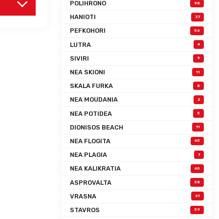
POLIHRONO
98
HANIOTI
37
PEFKOHORI
56
LUTRA
4
SIVIRI
9
NEA SKIONI
11
SKALA FURKA
8
NEA MOUDANIA
2
NEA POTIDEA
5
DIONISOS BEACH
11
NEA FLOGITA
45
NEA PLAGIA
7
NEA KALIKRATIA
40
ASPROVALTA
38
VRASNA
61
STAVROS
59