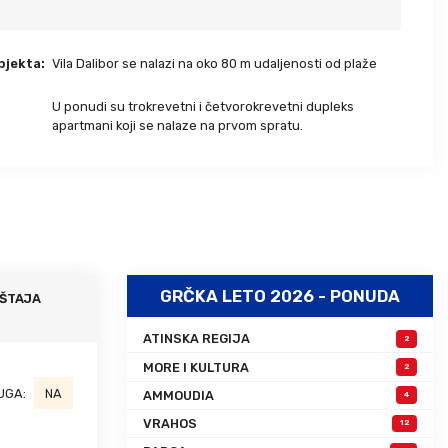
Grcka hoteli – preporuka
Evia
Olimpska regija
Alexandroupolis
bjekta:
Vila Dalibor se nalazi na oko 80 m udaljenosti od plaže
Kasandra
Jonska obala
Sitonija
Kefalonija
U ponudi su trokrevetni i četvorokrevetni dupleks
:
apartmani koji se nalaze na prvom spratu.
Atos
Lefkada
Tasos
Skijatos
GRČKA LETO 2026 - PONUDA
ŠTAJA
ATINSKA REGIJA
2
MORE I KULTURA
2
UGA:
NA
AMMOUDIA
4
VRAHOS
12