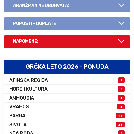
ARANŽMAN NE OBUHVATA:
POPUSTI - DOPLATE
NAPOMENE:
GRČKA LETO 2026 - PONUDA
ATINSKA REGIJA
2
MORE I KULTURA
2
AMMOUDIA
4
VRAHOS
12
PARGA
45
SIVOTA
23
NEA RODA
1