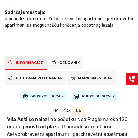
Sadržaj smeštaja:
U ponudi su komforni četvorokrevetni apartmani i petokrevetni
apartmani sa mogućnošću korišćenja dodatnog ležaja
INFORMACIJE
CENOVNIK
PROGRAM PUTOVANJA
MAPA SMEŠTAJA
Sopstveni prevoz
Autobuski prevoz
USLUGA:
NA
Vila Anti
se nalazi na početku Nea Plagie na oko 120
m udaljenosti od plaže. U ponudi su komforni
četvorokrevetni apartmani i petokrevetni apartmani