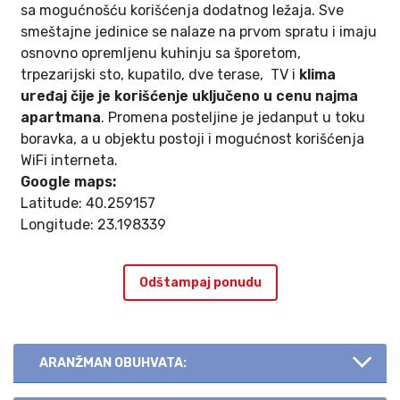
sa mogućnošću korišćenja dodatnog ležaja. Sve
smeštajne jedinice se nalaze na prvom spratu i imaju
osnovno opremljenu kuhinju sa šporetom,
trpezarijski sto, kupatilo, dve terase, TV i
klima
uređaj čije je korišćenje uključeno u cenu najma
apartmana
. Promena posteljine je jedanput u toku
boravka, a u objektu postoji i mogućnost korišćenja
WiFi interneta.
Google maps:
Latitude: 40.259157
Longitude: 23.198339
Odštampaj ponudu
ARANŽMAN OBUHVATA: