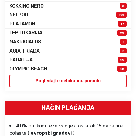
KOKKINO NERO
5
NEI PORI
105
PLATAMON
17
LEPTOKARIJA
66
MAKRIGIALOS
1
AGIA TRIADA
2
PARALIJA
50
OLYMPIC BEACH
48
Pogledajte celokupnu ponudu
NAČIN PLAĆANJA
40%
prilikom rezervacije a ostatak 15 dana pre
polaska (
evropski gradovi
)