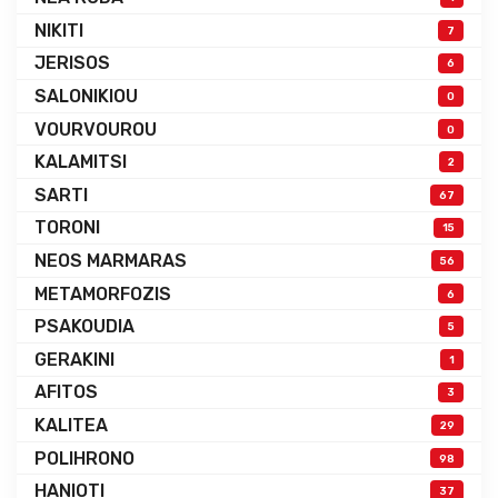
NIKITI
7
JERISOS
6
SALONIKIOU
0
VOURVOUROU
0
KALAMITSI
2
SARTI
67
TORONI
15
NEOS MARMARAS
56
METAMORFOZIS
6
PSAKOUDIA
5
GERAKINI
1
AFITOS
3
KALITEA
29
POLIHRONO
98
HANIOTI
37