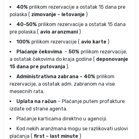
40%
prilikom rezervacije a ostatak 15 dana pre
polaska (
zimovanje – letovanje
)
40-50%
prilikom rezervacije a ostatak 15 dana
pre polaska (
avio aranzmani
)
100%
prilikom rezervacije (
avio karte
)
Plaćanje čekovima
–
50%
prilikom rezervacije,
a ostatak čekovima do kraja godine (
deponovanje
15 dana pre putovanja
).
Administrativna zabrana – 40%
prilikom
rezervacije, a ostatak adm. zabranom na vise
mesecnih rata.
Uplata na račun
– Plaćanje putem profakture
izdate od strane agenta.
Plaćanje karticama direktno u agenciji.
Kod nekih aranžmana mogu se razlikovati uslovi
plaćanja (
first – last minute
)