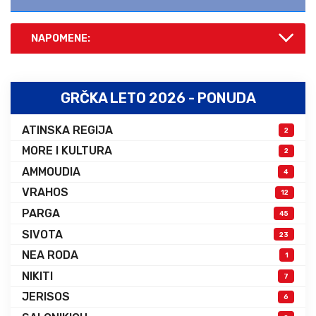
NAPOMENE:
GRČKA LETO 2026 - PONUDA
ATINSKA REGIJA
2
MORE I KULTURA
2
AMMOUDIA
4
VRAHOS
12
PARGA
45
SIVOTA
23
NEA RODA
1
NIKITI
7
JERISOS
6