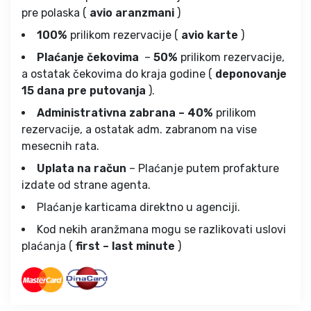
pre polaska (
avio aranzmani
)
100%
prilikom rezervacije (
avio karte
)
Plaćanje čekovima
–
50%
prilikom rezervacije,
a ostatak čekovima do kraja godine (
deponovanje
15 dana pre putovanja
).
Administrativna zabrana – 40%
prilikom
rezervacije, a ostatak adm. zabranom na vise
mesecnih rata.
Uplata na račun
– Plaćanje putem profakture
izdate od strane agenta.
Plaćanje karticama direktno u agenciji.
Kod nekih aranžmana mogu se razlikovati uslovi
plaćanja (
first – last minute
)