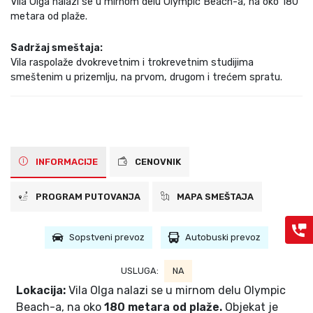
Vila Olga nalazi se u mirnom delu Olympic Beach-a, na oko 180
metara od plaže.
Sadržaj smeštaja:
Vila raspolaže dvokrevetnim i trokrevetnim studijima
smeštenim u prizemlju, na prvom, drugom i trećem spratu.
INFORMACIJE
CENOVNIK
PROGRAM PUTOVANJA
MAPA SMEŠTAJA
Sopstveni prevoz
Autobuski prevoz
USLUGA:
NA
Lokacija:
Vila Olga nalazi se u mirnom delu Olympic
Beach-a, na oko
180 metara od plaže.
Objekat je