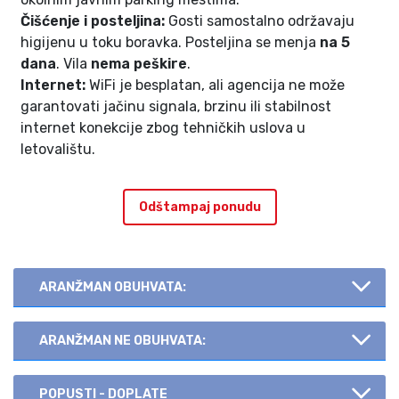
Čišćenje i posteljina:
Gosti samostalno održavaju
higijenu u toku boravka. Posteljina se menja
na 5
dana
. Vila
nema peškire
.
Internet:
WiFi je besplatan, ali agencija ne može
garantovati jačinu signala, brzinu ili stabilnost
internet konekcije zbog tehničkih uslova u
letovalištu.
Odštampaj ponudu
ARANŽMAN OBUHVATA:
ARANŽMAN NE OBUHVATA:
POPUSTI - DOPLATE