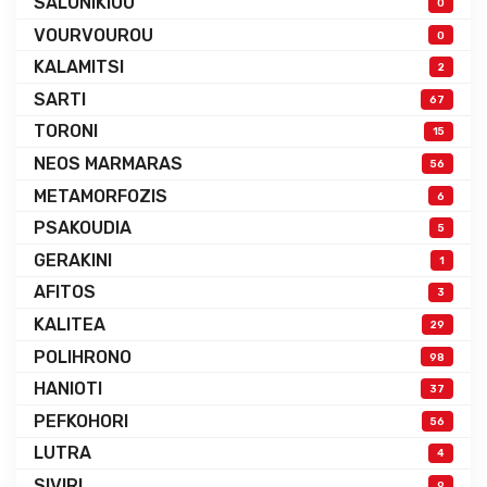
SALONIKIOU
0
VOURVOUROU
0
KALAMITSI
2
SARTI
67
TORONI
15
NEOS MARMARAS
56
METAMORFOZIS
6
PSAKOUDIA
5
GERAKINI
1
AFITOS
3
KALITEA
29
POLIHRONO
98
HANIOTI
37
PEFKOHORI
56
LUTRA
4
SIVIRI
9