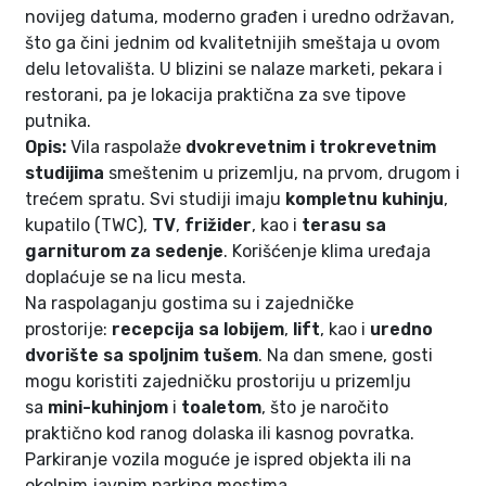
novijeg datuma, moderno građen i uredno održavan,
što ga čini jednim od kvalitetnijih smeštaja u ovom
delu letovališta. U blizini se nalaze marketi, pekara i
restorani, pa je lokacija praktična za sve tipove
putnika.
Opis:
Vila raspolaže
dvokrevetnim i trokrevetnim
studijima
smeštenim u prizemlju, na prvom, drugom i
trećem spratu. Svi studiji imaju
kompletnu kuhinju
,
kupatilo (TWC),
TV
,
frižider
, kao i
terasu sa
garniturom za sedenje
. Korišćenje klima uređaja
doplaćuje se na licu mesta.
Na raspolaganju gostima su i zajedničke
prostorije:
recepcija sa lobijem
,
lift
, kao i
uredno
dvorište sa spoljnim tušem
. Na dan smene, gosti
mogu koristiti zajedničku prostoriju u prizemlju
sa
mini-kuhinjom
i
toaletom
, što je naročito
praktično kod ranog dolaska ili kasnog povratka.
Parkiranje vozila moguće je ispred objekta ili na
okolnim javnim parking mestima.