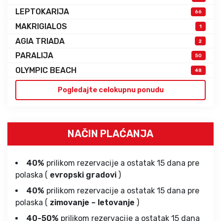
LEPTOKARIJA
66
MAKRIGIALOS
1
AGIA TRIADA
2
PARALIJA
50
OLYMPIC BEACH
48
Pogledajte celokupnu ponudu
NAČIN PLAĆANJA
40%
prilikom rezervacije a ostatak 15 dana pre
polaska (
evropski gradovi
)
40%
prilikom rezervacije a ostatak 15 dana pre
polaska (
zimovanje – letovanje
)
40-50%
prilikom rezervacije a ostatak 15 dana