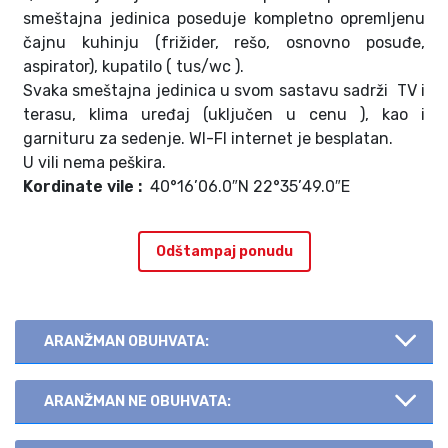
smeštajna jedinica poseduje kompletno opremljenu
čajnu kuhinju (frižider, rešo, osnovno posuđe,
aspirator), kupatilo ( tus/wc ).
Svaka smeštajna jedinica u svom sastavu sadrži TV i
terasu, klima uređaj (uključen u cenu ), kao i
garnituru za sedenje. WI-FI internet je besplatan.
U vili nema peškira.
Kordinate vile :
40°16’06.0″N 22°35’49.0″E
Odštampaj ponudu
ARANŽMAN OBUHVATA:
ARANŽMAN NE OBUHVATA: