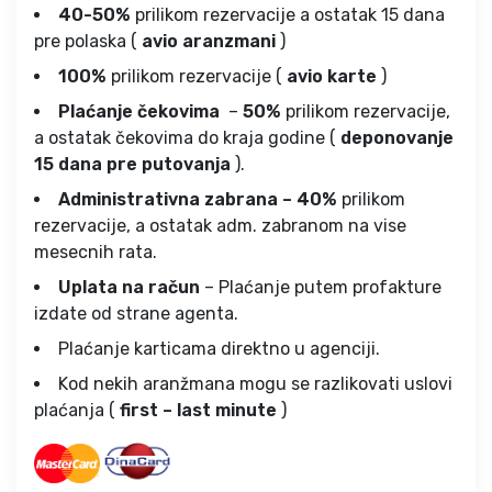
40-50%
prilikom rezervacije a ostatak 15 dana
pre polaska (
avio aranzmani
)
100%
prilikom rezervacije (
avio karte
)
Plaćanje čekovima
–
50%
prilikom rezervacije,
a ostatak čekovima do kraja godine (
deponovanje
15 dana pre putovanja
).
Administrativna zabrana – 40%
prilikom
rezervacije, a ostatak adm. zabranom na vise
mesecnih rata.
Uplata na račun
– Plaćanje putem profakture
izdate od strane agenta.
Plaćanje karticama direktno u agenciji.
Kod nekih aranžmana mogu se razlikovati uslovi
plaćanja (
first – last minute
)