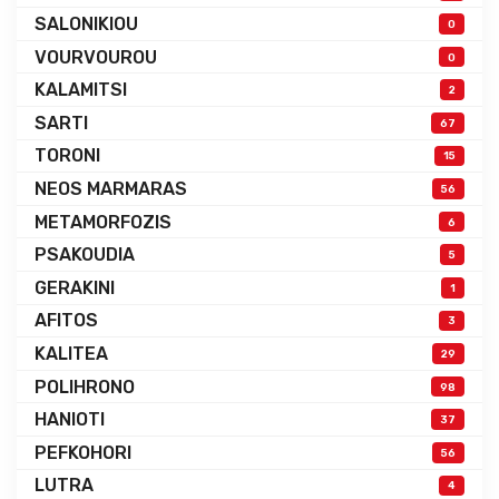
SALONIKIOU
0
VOURVOUROU
0
KALAMITSI
2
SARTI
67
TORONI
15
NEOS MARMARAS
56
METAMORFOZIS
6
PSAKOUDIA
5
GERAKINI
1
AFITOS
3
KALITEA
29
POLIHRONO
98
HANIOTI
37
PEFKOHORI
56
LUTRA
4