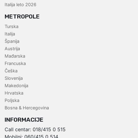
Italija leto 2026
METROPOLE
Turska
Italija
Španija
Austrija
Mađarska
Francuska
Češka
Slovenija
Makedonija
Hrvatska
Poljska
Bosna & Hercegovina
INFORMACIJE
Call centar:
018/415 0 515
Mobilni:
060/415 0 514