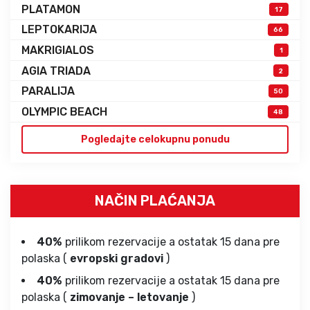
PLATAMON
17
LEPTOKARIJA
66
MAKRIGIALOS
1
AGIA TRIADA
2
PARALIJA
50
OLYMPIC BEACH
48
Pogledajte celokupnu ponudu
NAČIN PLAĆANJA
40%
prilikom rezervacije a ostatak 15 dana pre
polaska (
evropski gradovi
)
40%
prilikom rezervacije a ostatak 15 dana pre
polaska (
zimovanje – letovanje
)