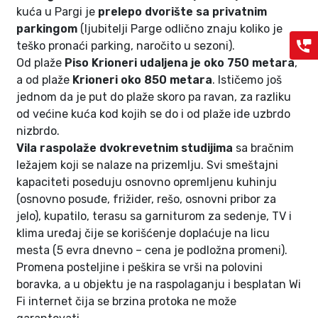
kuća u Pargi je
prelepo dvorište sa privatnim
parkingom
(ljubitelji Parge odlično znaju koliko je
teško pronaći parking, naročito u sezoni).
Od plaže
Piso Krioneri udaljena je oko 750 metara
,
a od plaže
Krioneri oko 850 metara
. Ističemo još
jednom da je put do plaže skoro pa ravan, za razliku
od većine kuća kod kojih se do i od plaže ide uzbrdo
nizbrdo.
Vila raspolaže dvokrevetnim studijima
sa bračnim
ležajem koji se nalaze na prizemlju. Svi smeštajni
kapaciteti poseduju osnovno opremljenu kuhinju
(osnovno posuđe, frižider, rešo, osnovni pribor za
jelo), kupatilo, terasu sa garniturom za sedenje, TV i
klima uređaj čije se korišćenje doplaćuje na licu
mesta (5 evra dnevno – cena je podložna promeni).
Promena posteljine i peškira se vrši na polovini
boravka, a u objektu je na raspolaganju i besplatan Wi
Fi internet čija se brzina protoka ne može