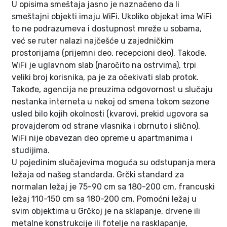
U opisima smeštaja jasno je naznačeno da li
smeštajni objekti imaju WiFi. Ukoliko objekat ima WiFi
to ne podrazumeva i dostupnost mreže u sobama,
već se ruter nalazi najčešće u zajedničkim
prostorijama (prijemni deo, recepcioni deo). Takođe,
WiFi je uglavnom slab (naročito na ostrvima), trpi
veliki broj korisnika, pa je za očekivati slab protok.
Takođe, agencija ne preuzima odgovornost u slučaju
nestanka interneta u nekoj od smena tokom sezone
usled bilo kojih okolnosti (kvarovi, prekid ugovora sa
provajderom od strane vlasnika i obrnuto i slično).
WiFi nije obavezan deo opreme u apartmanima i
studijima.
U pojedinim slučajevima moguća su odstupanja mera
ležaja od našeg standarda. Grčki standard za
normalan ležaj je 75-90 cm sa 180-200 cm, francuski
ležaj 110-150 cm sa 180-200 cm. Pomoćni ležaj u
svim objektima u Grčkoj je na sklapanje, drvene ili
metalne konstrukcije ili fotelje na rasklapanje,