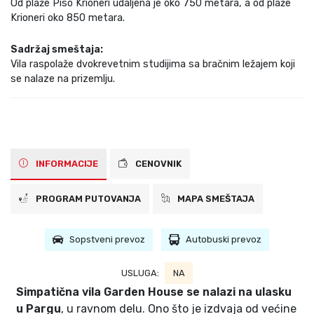
Od plaže Piso Krioneri udaljena je oko 750 metara, a od plaže
Krioneri oko 850 metara.
Sadržaj smeštaja:
Vila raspolaže dvokrevetnim studijima sa bračnim ležajem koji
se nalaze na prizemlju.
INFORMACIJE
CENOVNIK
PROGRAM PUTOVANJA
MAPA SMEŠTAJA
Sopstveni prevoz
Autobuski prevoz
USLUGA:
NA
Simpatična vila Garden House se nalazi na ulasku
u Pargu
, u ravnom delu. Ono što je izdvaja od većine