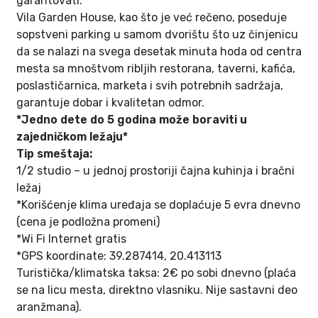
garantovati.
Vila Garden House, kao što je već rečeno, poseduje
sopstveni parking u samom dvorištu što uz činjenicu
da se nalazi na svega desetak minuta hoda od centra
mesta sa mnoštvom ribljih restorana, taverni, kafića,
poslastičarnica, marketa i svih potrebnih sadržaja,
garantuje dobar i kvalitetan odmor.
*Jedno dete do 5 godina može boraviti u
zajedničkom ležaju*
Tip smeštaja:
1/2 studio – u jednoj prostoriji čajna kuhinja i bračni
ležaj
*Korišćenje klima uređaja se doplaćuje 5 evra dnevno
(cena je podložna promeni)
*Wi Fi Internet gratis
*GPS koordinate: 39.287414, 20.413113
Turistička/klimatska taksa: 2€ po sobi dnevno (plaća
se na licu mesta, direktno vlasniku. Nije sastavni deo
aranžmana).