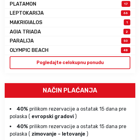
PLATAMON
17
LEPTOKARIJA
66
MAKRIGIALOS
1
AGIA TRIADA
2
PARALIJA
50
OLYMPIC BEACH
48
Pogledajte celokupnu ponudu
NAČIN PLAĆANJA
40%
prilikom rezervacije a ostatak 15 dana pre
polaska (
evropski gradovi
)
40%
prilikom rezervacije a ostatak 15 dana pre
polaska (
zimovanje – letovanje
)