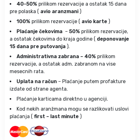
40-50%
prilikom rezervacije a ostatak 15 dana
pre polaska (
avio aranzmani
)
100%
prilikom rezervacije (
avio karte
)
Plaćanje čekovima
–
50%
prilikom rezervacije,
a ostatak čekovima do kraja godine (
deponovanje
15 dana pre putovanja
).
Administrativna zabrana – 40%
prilikom
rezervacije, a ostatak adm. zabranom na vise
mesecnih rata.
Uplata na račun
– Plaćanje putem profakture
izdate od strane agenta.
Plaćanje karticama direktno u agenciji.
Kod nekih aranžmana mogu se razlikovati uslovi
plaćanja (
first – last minute
)