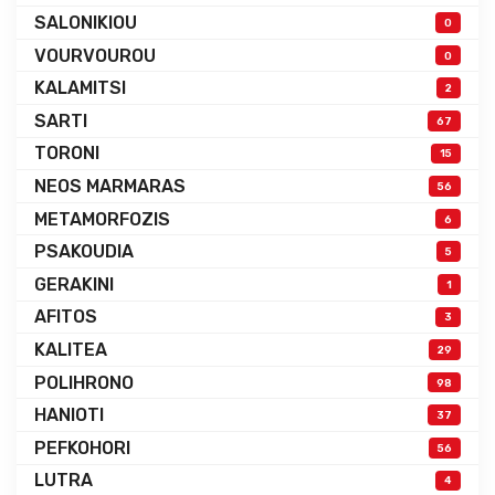
SALONIKIOU
0
VOURVOUROU
0
KALAMITSI
2
SARTI
67
TORONI
15
NEOS MARMARAS
56
METAMORFOZIS
6
PSAKOUDIA
5
GERAKINI
1
AFITOS
3
KALITEA
29
POLIHRONO
98
HANIOTI
37
PEFKOHORI
56
LUTRA
4