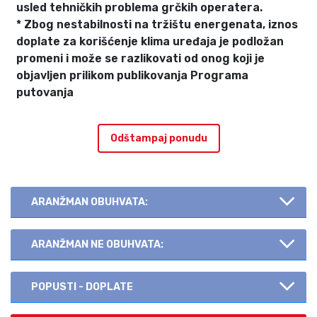
usled tehničkih problema grčkih operatera.
* Zbog nestabilnosti na tržištu energenata, iznos
doplate za korišćenje klima uređaja je podložan
promeni i može se razlikovati od onog koji je
objavljen prilikom publikovanja Programa
putovanja
Odštampaj ponudu
ARANŽMAN OBUHVATA:
ARANŽMAN NE OBUHVATA:
POPUSTI - DOPLATE