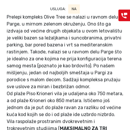
USLUGA:
NA
Prelepi kompleks Olive Tree se nalazi u ravnom delu
Parge, u mirnom zelenom okruženju. Ono što ga
izdvaja od većine drugih objekata u ovom letovalištu
je veliki bazen sa ležaljkama i suncobranima, privatni
parking, bar pored bazena i vrt sa mediteranskim
rastinjem. Takođe, nalazi se u ravnom delu Parge što
je idealno za one kojima ne prija konfiguracija terena
samog mesta (poznato je kao brdovito). Po našem
mišljenju, jedan od najboljih smeštaja u Pargi za
porodice s malom decom. Sadžaji kompleksa pružaju
sve uslove za miran i bezbrižan odmor.
Od plaže Piso Krioneri vila je udaljena oko 750 metara,
a od plaže Krioneri oko 850 metara. Ističemo još
jednom da je put do plaže ravan za razliku od većine
kuća kod kojih se do i od plaže ide uzbrdo nizbrdo.
Vila raspolaže prostranim dvokrevetnim i
trokrevetnim studijima (
MAKSIMALNO ZA TRI