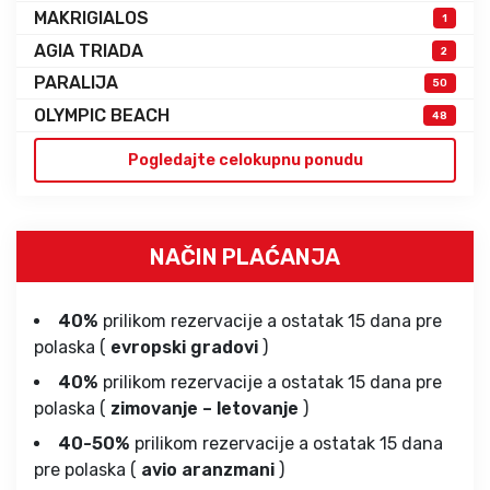
MAKRIGIALOS
1
AGIA TRIADA
2
PARALIJA
50
OLYMPIC BEACH
48
Pogledajte celokupnu ponudu
NAČIN PLAĆANJA
40%
prilikom rezervacije a ostatak 15 dana pre
polaska (
evropski gradovi
)
40%
prilikom rezervacije a ostatak 15 dana pre
polaska (
zimovanje – letovanje
)
40-50%
prilikom rezervacije a ostatak 15 dana
pre polaska (
avio aranzmani
)