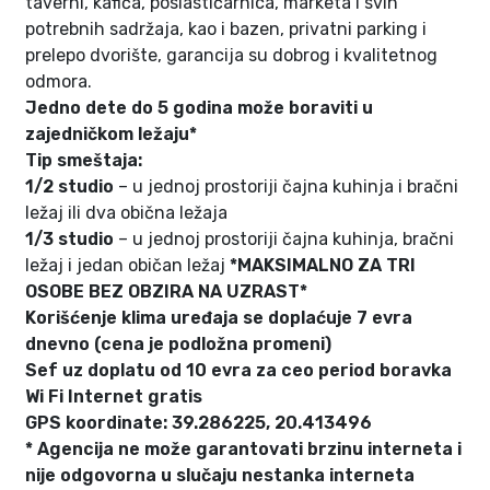
taverni, kafića, poslastičarnica, marketa i svih
potrebnih sadržaja, kao i bazen, privatni parking i
prelepo dvorište, garancija su dobrog i kvalitetnog
odmora.
Jedno dete do 5 godina može boraviti u
zajedničkom ležaju*
Tip smeštaja:
1/2 studio
– u jednoj prostoriji čajna kuhinja i bračni
ležaj ili dva obična ležaja
1/3 studio
– u jednoj prostoriji čajna kuhinja, bračni
ležaj i jedan običan ležaj
*
MAKSIMALNO ZA TRI
OSOBE BEZ OBZIRA NA UZRAST*
Korišćenje klima uređaja se doplaćuje 7 evra
dnevno (cena je podložna promeni)
Sef uz doplatu od 10 evra za ceo period boravka
Wi Fi Internet gratis
GPS koordinate: 39.286225, 20.413496
* Agencija ne može garantovati brzinu interneta i
nije odgovorna u slučaju nestanka interneta