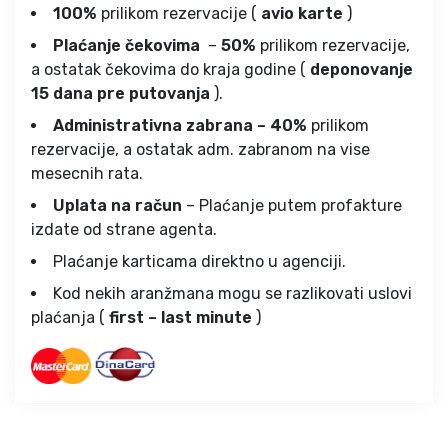
100%
prilikom rezervacije (
avio karte
)
Plaćanje čekovima
–
50%
prilikom rezervacije,
a ostatak čekovima do kraja godine (
deponovanje
15 dana pre putovanja
).
Administrativna zabrana – 40%
prilikom
rezervacije, a ostatak adm. zabranom na vise
mesecnih rata.
Uplata na račun
– Plaćanje putem profakture
izdate od strane agenta.
Plaćanje karticama direktno u agenciji.
Kod nekih aranžmana mogu se razlikovati uslovi
plaćanja (
first – last minute
)