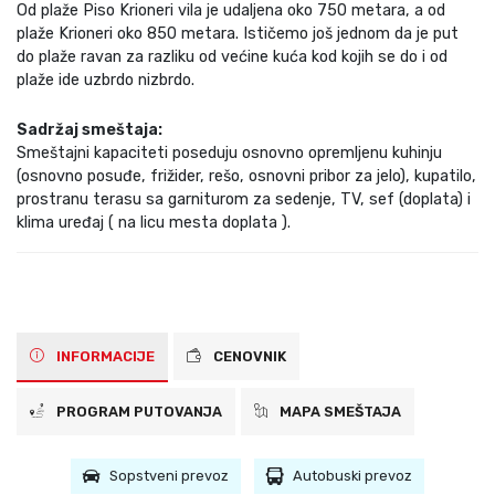
Od plaže Piso Krioneri vila je udaljena oko 750 metara, a od
plaže Krioneri oko 850 metara. Ističemo još jednom da je put
do plaže ravan za razliku od većine kuća kod kojih se do i od
plaže ide uzbrdo nizbrdo.
Sadržaj smeštaja:
Smeštajni kapaciteti poseduju osnovno opremljenu kuhinju
(osnovno posuđe, frižider, rešo, osnovni pribor za jelo), kupatilo,
prostranu terasu sa garniturom za sedenje, TV, sef (doplata) i
klima uređaj ( na licu mesta doplata ).
INFORMACIJE
CENOVNIK
PROGRAM PUTOVANJA
MAPA SMEŠTAJA
Sopstveni prevoz
Autobuski prevoz