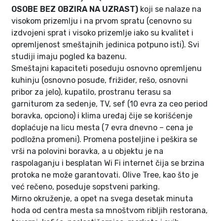
OSOBE BEZ OBZIRA NA UZRAST)
koji se nalaze na
visokom prizemlju i na prvom spratu (cenovno su
izdvojeni sprat i visoko prizemlje iako su kvalitet i
opremljenost smeštajnih jedinica potpuno isti). Svi
studiji imaju pogled ka bazenu.
Smeštajni kapaciteti poseduju osnovno opremljenu
kuhinju (osnovno posuđe, frižider, rešo, osnovni
pribor za jelo), kupatilo, prostranu terasu sa
garniturom za sedenje, TV, sef (10 evra za ceo period
boravka, opciono) i klima uređaj čije se korišćenje
doplaćuje na licu mesta (7 evra dnevno – cena je
podložna promeni). Promena posteljine i peškira se
vrši na polovini boravka, a u objektu je na
raspolaganju i besplatan Wi Fi internet čija se brzina
protoka ne može garantovati. Olive Tree, kao što je
već rečeno, poseduje sopstveni parking.
Mirno okruženje, a opet na svega desetak minuta
hoda od centra mesta sa mnoštvom ribljih restorana,