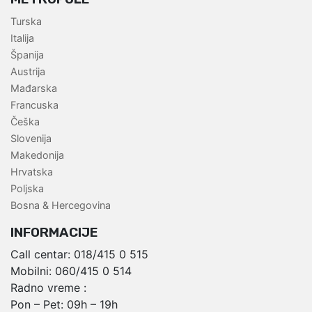
Turska
Italija
Španija
Austrija
Mađarska
Francuska
Češka
Slovenija
Makedonija
Hrvatska
Poljska
Bosna & Hercegovina
INFORMACIJE
Call centar:
018/415 0 515
Mobilni:
060/415 0 514
Radno vreme :
Pon – Pet: 09h – 19h