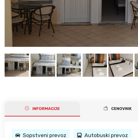
Gerakini
Toroni
Ohrid
Istra – Pula
Psakoudia
Vourvourou
Umag
Metamorfozis
Sarti
Nikiti
Kalamitsi
Neos Marmaras
Salonikiou
INFORMACIJE
CENOVNIK
Sopstveni prevoz
Autobuski prevoz