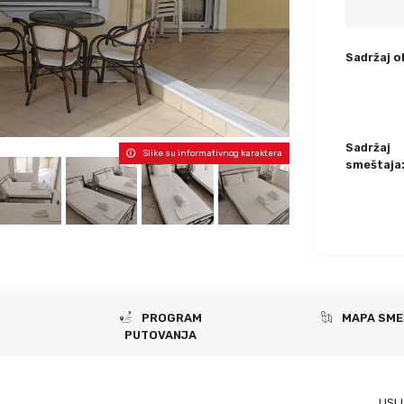
Krf
Kefalonija
Tasos
Santorini
Sadržaj o
Evia
Mikonos
Lefkada
Rodos
Skijatos
Kipar
Pilion
Krit
Sadržaj
Slike su informativnog karaktera
smeštaja
Amuljani
PROGRAM
MAPA SME
PUTOVANJA
USL