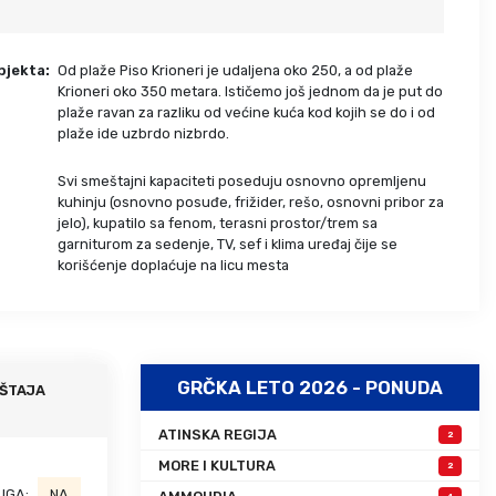
Grcka hoteli – preporuka
Evia
Olimpska regija
Alexandroupolis
bjekta:
Od plaže Piso Krioneri je udaljena oko 250, a od plaže
Kasandra
Jonska obala
Krioneri oko 350 metara. Ističemo još jednom da je put do
plaže ravan za razliku od većine kuća kod kojih se do i od
Sitonija
Kefalonija
plaže ide uzbrdo nizbrdo.
Atos
Lefkada
Tasos
Skijatos
Svi smeštajni kapaciteti poseduju osnovno opremljenu
:
kuhinju (osnovno posuđe, frižider, rešo, osnovni pribor za
jelo), kupatilo sa fenom, terasni prostor/trem sa
garniturom za sedenje, TV, sef i klima uređaj čije se
korišćenje doplaćuje na licu mesta
GRČKA LETO 2026 - PONUDA
ŠTAJA
ATINSKA REGIJA
2
MORE I KULTURA
2
UGA:
NA