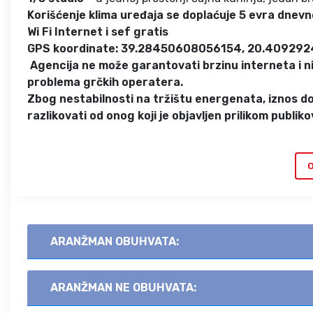
Korišćenje klima uređaja se doplaćuje 5 evra dnevn
Wi Fi Internet i sef gratis
GPS koordinate: 39.28450608056154, 20.40929
Agencija ne može garantovati brzinu interneta i n
problema grčkih operatera.
Zbog nestabilnosti na tržištu energenata, iznos do
razlikovati od onog koji je objavljen prilikom publ
O
ARANŽMAN OBUHVATA:
ARANŽMAN NE OBUHVATA: