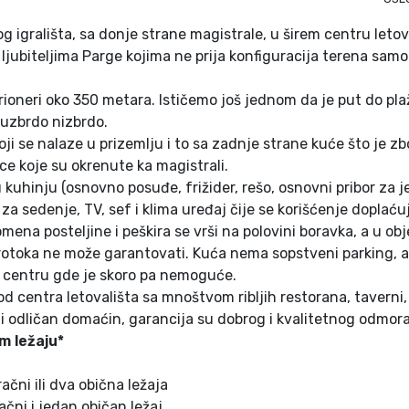
 igrališta, sa donje strane magistrale, u širem centru letov
ljubiteljima Parge kojima ne prija konfiguracija terena sam
Krioneri oko 350 metara. Ističemo još jednom da je put do pl
e uzbrdo nizbrdo.
ji se nalaze u prizemlju i to sa zadnje strane kuće što je zb
e koje su okrenute ka magistrali.
uhinju (osnovno posuđe, frižider, rešo, osnovni pribor za je
a sedenje, TV, sef i klima uređaj čije se korišćenje doplaćuj
na posteljine i peškira se vrši na polovini boravka, a u obj
protoka ne može garantovati. Kuća nema sopstveni parking, al
 centru gde je skoro pa nemoguće.
centra letovališta sa mnoštvom ribljih restorana, taverni, 
o i odličan domaćin, garancija su dobrog i kvalitetnog odmora
m ležaju*
ačni ili dva obična ležaja
ačni i jedan običan ležaj