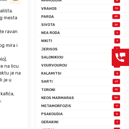
AMMOUDIA
4
VRAHOS
12
ališta.
PARGA
og mesta
45
SIVOTA
23
aže ravan
NEA RODA
1
NIKITI
7
og mira i
JERISOS
6
SALONIKIOU
0
lo),
VOURVOUROU
e na licu
0
ektu je na
KALAMITSI
2
i je u
SARTI
67
TORONI
15
kafića,
NEOS MARMARAS
56
.
METAMORFOZIS
6
PSAKOUDIA
5
GERAKINI
1