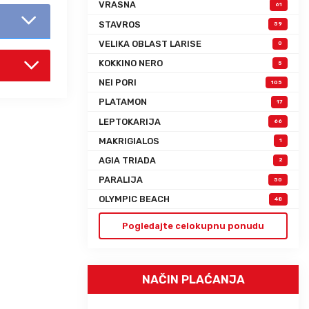
VRASNA
61
STAVROS
59
VELIKA OBLAST LARISE
0
KOKKINO NERO
5
NEI PORI
105
PLATAMON
17
LEPTOKARIJA
66
MAKRIGIALOS
1
AGIA TRIADA
2
PARALIJA
50
OLYMPIC BEACH
48
Pogledajte celokupnu ponudu
NAČIN PLAĆANJA