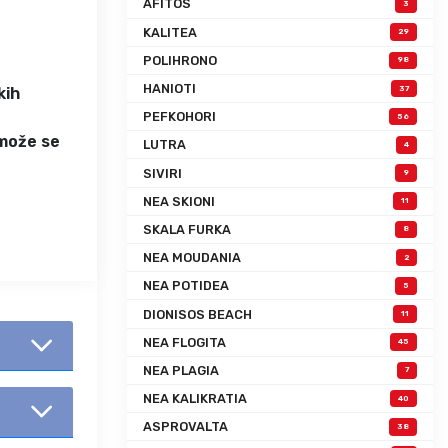
AFITOS
3
KALITEA
29
POLIHRONO
98
HANIOTI
37
kih
PEFKOHORI
56
 može se
LUTRA
4
SIVIRI
9
NEA SKIONI
11
SKALA FURKA
8
NEA MOUDANIA
2
NEA POTIDEA
5
DIONISOS BEACH
11
NEA FLOGITA
45
NEA PLAGIA
7
NEA KALIKRATIA
40
ASPROVALTA
38