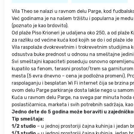
Vila Theo se nalazi u ravnom delu Parge, kod fudbalskog
Već godinama je na našem tržištu i popularna je među 
(poznato je kao brdovito).
Od plaže Piso Krioneri je udaljena oko 250, a od plaže 
za razliku od većine kuća kod kojih se do i od plaže id
Vila raspolaže dvokrevetnim i trokrevetnim studijima ko
odsustva buke prednost u odnosu na smeštajne jedinic
Svi smeštajni kapaciteti poseduju osnovno opremljenu k
kupatilo sa fenom, terasni prostor/trem sa garniturom z
mesta (5 evra dnevno – cena je podložna promeni). Prome
raspolaganju i besplatan Wi Fi internet čija se brzina 
ovom delu Parge parkiranje dosta lakše nego u samom
Kuća u ravnom delu Parge, na svega par minuta hoda od 
poslastičarnica, marketa i svih potrebnih sadržaja, ka
Jedno dete do 5 godina može boraviti u zajedničko
Tip smeštaja:
1/2 studio
– u jednoj prostoriji čajna kuhinja i jedan br
1/3 studio
– u jednoj prostoriji čajna kuhinja, jedan br