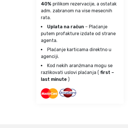
40%
prilikom rezervacije, a ostatak
adm. zabranom na vise mesecnih
rata.
Uplata na račun
– Plaćanje
putem profakture izdate od strane
agenta.
Plaćanje karticama direktno u
agenciji.
Kod nekih aranžmana mogu se
razlikovati uslovi plaćanja (
first –
last minute
)