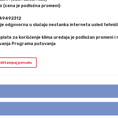
o (cena je podložna promeni)
249492312
ije odgovorna u slučaju nestanka interneta usled tehnič
plate za korišćenje klima uređaja je podložan promeni i
ikovanja Programa putovanja
dštampaj ponudu