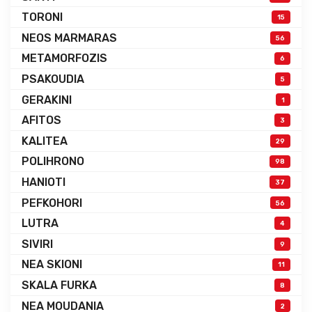
TORONI
15
NEOS MARMARAS
56
METAMORFOZIS
6
PSAKOUDIA
5
GERAKINI
1
AFITOS
3
KALITEA
29
POLIHRONO
98
HANIOTI
37
PEFKOHORI
56
LUTRA
4
SIVIRI
9
NEA SKIONI
11
SKALA FURKA
8
NEA MOUDANIA
2