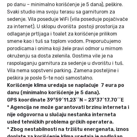
po danu – minimalno korišćenje je 5 dana), peškire.
Svaki studio ima svoju terasu sa garniturom za
sedenje. Vila poseduje WiFi (vila poseduje pojačivače
za internet). U sklopu dvorišta postoji prostorija za
odlaganje prtljaga i toalet za korišćenje prilikom
smene kao i tuš sa toplom vodom. Preporučujemo
porodicama i onima koji žele pravi odmor u mirnom
okruženju sa dosta zelenila. Gostima vile je na
raspolaganju garnitura za sedenje u dvorištu i tuš.
Vila nema sopstveni parking. Zamena posteljine i
peškira je posle 5-te noći samostalno.
Korišćenje klima uređaja se naplaćuje 7 eura po
danu (minimalno korišćenje je 5 dana).
GPS koordinate 39°59´11.23´´N – 23°37´17.70´´E
* Agencija ne može garantovati brzinu interneta i
nije odgovorna u slučaju nestanka interneta
usled tehničkih problema grčkih operatera.
* Zbog nestabilnosti na tržištu energenata, iznos
doplate za korišćenje klima uređaja je podložan