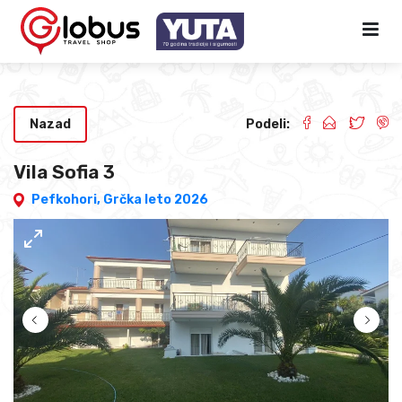
Nazad
Podeli:
Vila Sofia 3
Pefkohori,
Grčka leto 2026