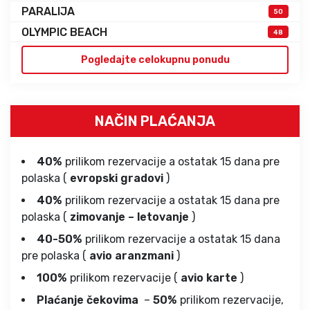
PARALIJA
50
OLYMPIC BEACH
48
Pogledajte celokupnu ponudu
NAČIN PLAĆANJA
40%
prilikom rezervacije a ostatak 15 dana pre
polaska (
evropski gradovi
)
40%
prilikom rezervacije a ostatak 15 dana pre
polaska (
zimovanje – letovanje
)
40-50%
prilikom rezervacije a ostatak 15 dana
pre polaska (
avio aranzmani
)
100%
prilikom rezervacije (
avio karte
)
Plaćanje čekovima
–
50%
prilikom rezervacije,