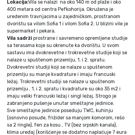
Lokacija:
Vila se nalazi na oko 140 m od plaže i oko
400 metara od centra Pefkohorija. Okružena je
uređenim travnjacima u zajedničkom, prostranom
dvorištu sa vilom Sofia 1 i vilom Sofia 2. U blizini vile je
supermarket i pekara.
Vila sadrži
prostrane i savremeno opremljene studije
sa terasama koje su okrenute ka dvorištu. U svom
sastavu ima dvokrevetne i trokrevetne studije koji se
nalaze u spuštenom prizemlju, 1. i 2. spratu.
Dvokrevetni studiji koji se nalaze u spuštenom
prizemlju su manje kvadrature i imaju francuski
ležaj. Trokrevetni studiji se nalaze u spuštenom
prizemlju , 1. i 2. spratu i kvadrature su oko 35 m2 i
imaju veliki francuski ležaj i singl ležaj. Strogo je
zabranjeno pušenje unutar smeštajne jedinice.
Sve smeštajne jedinice poseduju TWC, kuhinju
(osnovno posuđe, frižider sa manjom komorom, rešo
sa 2 ringle), fen za kosu , TV (bez srpskih kanala),
klima uređaj (korišćenje se dodatno naplaćuje 7 eura