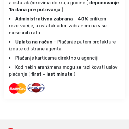
a ostatak čekovima do kraja godine (
deponovanje
15 dana pre putovanja
).
Administrativna zabrana – 40%
prilikom
rezervacije, a ostatak adm. zabranom na vise
mesecnih rata.
Uplata na račun
– Plaćanje putem profakture
izdate od strane agenta.
Plaćanje karticama direktno u agenciji.
Kod nekih aranžmana mogu se razlikovati uslovi
plaćanja (
first – last minute
)