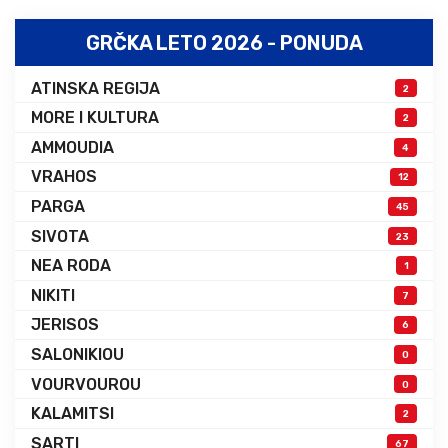
GRČKA LETO 2026 - PONUDA
ATINSKA REGIJA
2
MORE I KULTURA
2
AMMOUDIA
4
VRAHOS
12
PARGA
45
SIVOTA
23
NEA RODA
1
NIKITI
7
JERISOS
6
SALONIKIOU
0
VOURVOUROU
0
KALAMITSI
2
SARTI
67