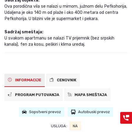
Sadržaj objekta:
Ova porodična vila se nalazi u mirnom, južnom delu Pefkohorija,
Udaljena je oko 140 m od plaže i oko 400 metara od centra
Pefkohorija. U blizini vile je supermarket i pekara.
Sadržaj smeštaja:
U svakom apartmanu se nalazi TV prijemnik (bez srpskih
kanala), fen za kosu, peškiri i klima uređaj.
INFORMACIJE
CENOVNIK
PROGRAM PUTOVANJA
MAPA SMEŠTAJA
Sopstveni prevoz
Autobuski prevoz
USLUGA:
NA