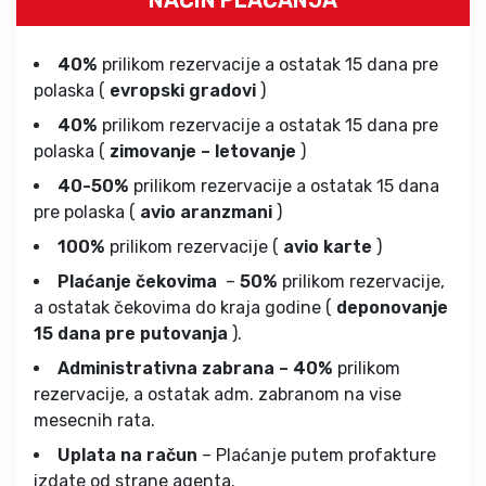
NAČIN PLAĆANJA
40%
prilikom rezervacije a ostatak 15 dana pre
polaska (
evropski gradovi
)
40%
prilikom rezervacije a ostatak 15 dana pre
polaska (
zimovanje – letovanje
)
40-50%
prilikom rezervacije a ostatak 15 dana
pre polaska (
avio aranzmani
)
100%
prilikom rezervacije (
avio karte
)
Plaćanje čekovima
–
50%
prilikom rezervacije,
a ostatak čekovima do kraja godine (
deponovanje
15 dana pre putovanja
).
Administrativna zabrana – 40%
prilikom
rezervacije, a ostatak adm. zabranom na vise
mesecnih rata.
Uplata na račun
– Plaćanje putem profakture
izdate od strane agenta.