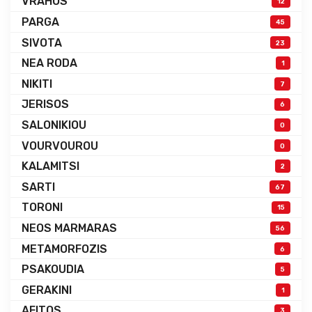
VRAHOS
12
PARGA
45
SIVOTA
23
NEA RODA
1
NIKITI
7
JERISOS
6
SALONIKIOU
0
VOURVOUROU
0
KALAMITSI
2
SARTI
67
TORONI
15
NEOS MARMARAS
56
METAMORFOZIS
6
PSAKOUDIA
5
GERAKINI
1
AFITOS
3