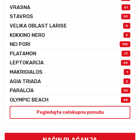
VRASNA
61
STAVROS
59
VELIKA OBLAST LARISE
0
KOKKINO NERO
5
NEI PORI
105
PLATAMON
17
LEPTOKARIJA
66
MAKRIGIALOS
1
AGIA TRIADA
2
PARALIJA
50
OLYMPIC BEACH
48
Pogledajte celokupnu ponudu