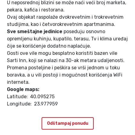
U neposrednoj blizini se može naći veći broj marketa,
pekara, kafića i restorana.
Ovaj objekat raspolaže dvokrevetnim i trokrevetnim
studijima, kao i četvorokrevetnim apartmanima.
Sve smeštajne jedinice
poseduju osnovno
opremljenu kuhinju, kupatilo, terasu, Tv i klima uređaj
čije se korišćenje dodatno naplaćuje.
Gosti ove vile mogu besplatno koristiti bazen vile
Sarti Inn, koji se nalazi na 30-ak metara udaljenosti.
Promena posteljine i peškira se vrši jednom u toku
boravka, a u vili postoji i mogućnost korišćenja WiFi
interneta.
Google maps:
Latitude: 40.095275
Longitude: 23.977959
Odštampaj ponudu