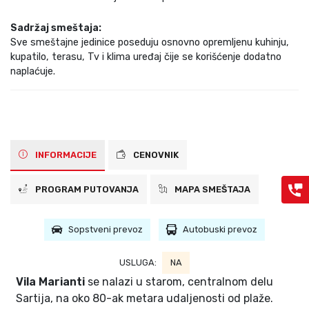
Sadržaj smeštaja:
Sve smeštajne jedinice poseduju osnovno opremljenu kuhinju,
kupatilo, terasu, Tv i klima uređaj čije se korišćenje dodatno
naplaćuje.
INFORMACIJE
CENOVNIK
PROGRAM PUTOVANJA
MAPA SMEŠTAJA
Sopstveni prevoz
Autobuski prevoz
USLUGA:
NA
Vila Marianti
se nalazi u starom, centralnom delu
Sartija, na oko 80-ak metara udaljenosti od plaže.