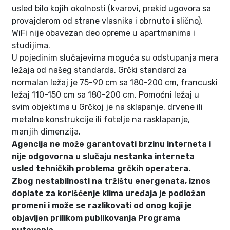
usled bilo kojih okolnosti (kvarovi, prekid ugovora sa
provajderom od strane vlasnika i obrnuto i slično).
WiFi nije obavezan deo opreme u apartmanima i
studijima.
U pojedinim slučajevima moguća su odstupanja mera
ležaja od našeg standarda. Grčki standard za
normalan ležaj je 75-90 cm sa 180-200 cm, francuski
ležaj 110-150 cm sa 180-200 cm. Pomoćni ležaj u
svim objektima u Grčkoj je na sklapanje, drvene ili
metalne konstrukcije ili fotelje na rasklapanje,
manjih dimenzija.
Agencija ne može garantovati brzinu interneta i
nije odgovorna u slučaju nestanka interneta
usled tehničkih problema grčkih operatera.
Zbog nestabilnosti na tržištu energenata, iznos
doplate za korišćenje klima uređaja je podložan
promeni i može se razlikovati od onog koji je
objavljen prilikom publikovanja Programa