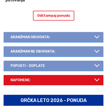
putovanja
Odštampaj ponudu
ARANŽMAN OBUHVATA:
ARANŽMAN NE OBUHVATA:
POPUSTI - DOPLATE
NAPOMENE:
GRČKA LETO 2026 - PONUDA