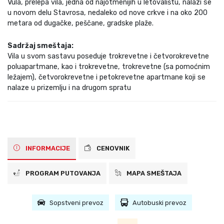
Vula, prelepa vila, jedna od najotmenijih u letovalištu, nalazi se
u novom delu Stavrosa, nedaleko od nove crkve i na oko 200
metara od dugačke, peščane, gradske plaže.
Sadržaj smeštaja:
Vila u svom sastavu poseduje trokrevetne i četvorokrevetne
poluapartmane, kao i trokrevetne, trokrevetne (sa pomoćnim
ležajem), četvorokrevetne i petokrevetne apartmane koji se
nalaze u prizemlju i na drugom spratu
INFORMACIJE
CENOVNIK
PROGRAM PUTOVANJA
MAPA SMEŠTAJA
Sopstveni prevoz
Autobuski prevoz