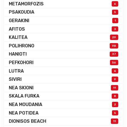
METAMORFOZIS
6
PSAKOUDIA
5
GERAKINI
1
AFITOS
3
KALITEA
29
POLIHRONO
98
HANIOTI
37
PEFKOHORI
56
LUTRA
4
SIVIRI
9
NEA SKIONI
11
SKALA FURKA
8
NEA MOUDANIA
2
NEA POTIDEA
5
DIONISOS BEACH
11