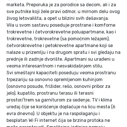
marketa. Preporuka je za porodice sa decom, ali i za
sve putnike koji žele pravi odmor, u mirnom delu ovog
živog letovališta, a opet u blizini svih dešavanja.
Vila u svom sastavu poseduje prostrane i komforne
trokrevetne i četvorokrevetne poluapartmane, kao i
trokrevetne, trokrevetne (sa pomoćnim ležajem),
četvorokrevetne i petokrevetne apartmane koji se
nalaze u prizemlju i na drugom spratu i svi gledaju na
prednje ili zadnje dvorište. Apartmani su urađeni u
veoma interesantnom i nesvakidašnjem stilu.
Svi smeštajni kapaciteti poseduju veoma prostranu
trpezariju sa osnovno opremljenom kuhinjom
(osnovno posuđe, frižider, rešo, osnovni pribor za
jelo), kupatilo, prostranu terasu ili terasni
prostor/trem sa garniturom za sedenje, TV i klima
uređaj čije se korišćenje doplaćuje na licu mesta (6
evra dnevno). U objektu je na raspolaganju i
besplatan Wi Fi internet čija se brzina protoka ne