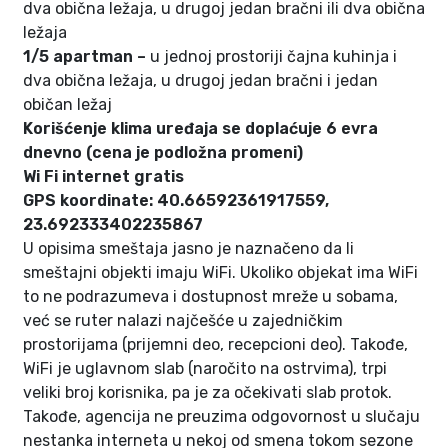
dva obična ležaja, u drugoj jedan bračni ili dva obična
ležaja
1/5 apartman –
u jednoj prostoriji čajna kuhinja i
dva obična ležaja, u drugoj jedan bračni i jedan
običan ležaj
Korišćenje klima uređaja se doplaćuje 6 evra
dnevno (cena je podložna promeni)
Wi Fi internet gratis
GPS koordinate: 40.66592361917559,
23.692333402235867
U opisima smeštaja jasno je naznačeno da li
smeštajni objekti imaju WiFi. Ukoliko objekat ima WiFi
to ne podrazumeva i dostupnost mreže u sobama,
već se ruter nalazi najčešće u zajedničkim
prostorijama (prijemni deo, recepcioni deo). Takođe,
WiFi je uglavnom slab (naročito na ostrvima), trpi
veliki broj korisnika, pa je za očekivati slab protok.
Takođe, agencija ne preuzima odgovornost u slučaju
nestanka interneta u nekoj od smena tokom sezone