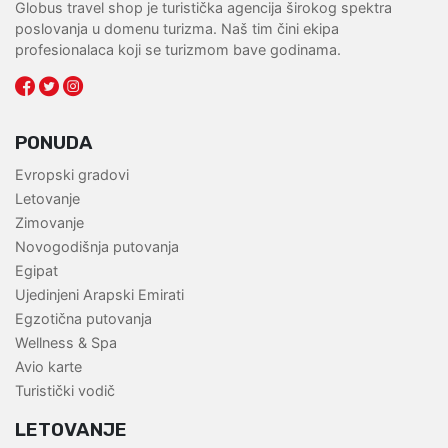
Globus travel shop je turistička agencija širokog spektra
poslovanja u domenu turizma. Naš tim čini ekipa
profesionalaca koji se turizmom bave godinama.
PONUDA
Evropski gradovi
Letovanje
Zimovanje
Novogodišnja putovanja
Egipat
Ujedinjeni Arapski Emirati
Egzotična putovanja
Wellness & Spa
Avio karte
Turistički vodič
LETOVANJE