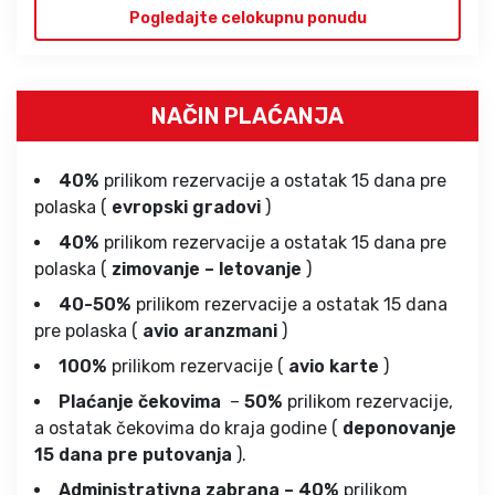
Pogledajte celokupnu ponudu
NAČIN PLAĆANJA
40%
prilikom rezervacije a ostatak 15 dana pre
polaska (
evropski gradovi
)
40%
prilikom rezervacije a ostatak 15 dana pre
polaska (
zimovanje – letovanje
)
40-50%
prilikom rezervacije a ostatak 15 dana
pre polaska (
avio aranzmani
)
100%
prilikom rezervacije (
avio karte
)
Plaćanje čekovima
–
50%
prilikom rezervacije,
a ostatak čekovima do kraja godine (
deponovanje
15 dana pre putovanja
).
Administrativna zabrana – 40%
prilikom