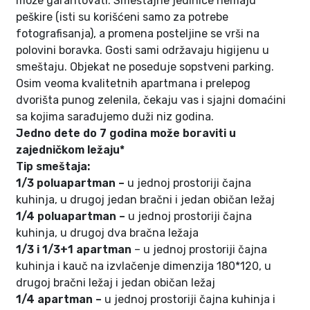
može garantovati. Smeštajne jedinice nemaju
peškire (isti su korišćeni samo za potrebe
fotografisanja), a promena posteljine se vrši na
polovini boravka. Gosti sami održavaju higijenu u
smeštaju. Objekat ne poseduje sopstveni parking.
Osim veoma kvalitetnih apartmana i prelepog
dvorišta punog zelenila, čekaju vas i sjajni domaćini
sa kojima sarađujemo duži niz godina.
Jedno dete do 7 godina može boraviti u
zajedničkom ležaju*
Tip smeštaja:
1/3 poluapartman –
u jednoj prostoriji čajna
kuhinja, u drugoj jedan bračni i jedan običan ležaj
1/4 poluapartman –
u jednoj prostoriji čajna
kuhinja, u drugoj dva bračna ležaja
1/3 i 1/3+1 apartman
– u jednoj prostoriji čajna
kuhinja i kauč na izvlačenje dimenzija 180*120, u
drugoj bračni ležaj i jedan običan ležaj
1/4 apartman –
u jednoj prostoriji čajna kuhinja i