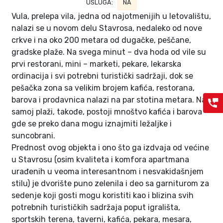
USLUGA:
NA
Vula, prelepa vila, jedna od najotmenijih u letovalištu,
nalazi se u novom delu Stavrosa, nedaleko od nove
crkve i na oko 200 metara od dugačke, peščane,
gradske plaže. Na svega minut – dva hoda od vile su
prvi restorani, mini – marketi, pekare, lekarska
ordinacija i svi potrebni turistički sadržaji, dok se
pešačka zona sa velikim brojem kafića, restorana,
barova i prodavnica nalazi na par stotina metara. Na
samoj plaži, takođe, postoji mnoštvo kafića i barova
gde se preko dana mogu iznajmiti ležaljke i
suncobrani.
Prednost ovog objekta i ono što ga izdvaja od većine
u Stavrosu (osim kvaliteta i komfora apartmana
urađenih u veoma interesantnom i nesvakidašnjem
stilu) je dvorište puno zelenila i deo sa garniturom za
sedenje koji gosti mogu koristiti kao i blizina svih
potrebnih turističkih sadržaja poput igrališta,
sportskih terena, taverni, kafića, pekara, mesara,