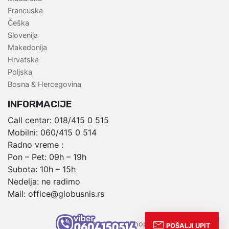
Francuska
Češka
Slovenija
Makedonija
Hrvatska
Poljska
Bosna & Hercegovina
INFORMACIJE
Call centar:
018/415 0 515
Mobilni:
060/415 0 514
Radno vreme :
Pon – Pet: 09h – 19h
Subota: 10h – 15h
Nedelja: ne radimo
Mail:
office@globusnis.rs
,
Globus Travel Shop