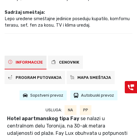
Sadržaj smeštaja:
Lepo uređene smeštajne jedinice poseduju kupatilo, komfornu
terasu, sef, fen za kosu, TV i klima uređaj.
INFORMACIJE
CENOVNIK
PROGRAM PUTOVANJA
MAPA SMEŠTAJA
Sopstveni prevoz
Autobuski prevoz
USLUGA:
NA
PP
Hotel apartmanskog tipa Fay
se nalazi u
centralnom delu Toronija, na 30-ak metara
udaljenosti od plaže. Fay Lux obuhvata u potpunosti