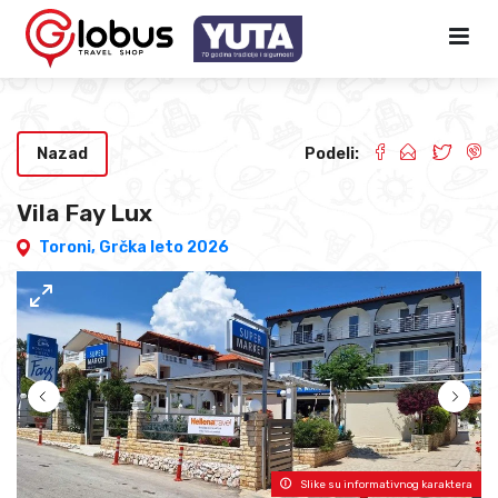
Nazad
Podeli:
Vila Fay Lux
Toroni,
Grčka leto 2026
Slike su informativnog karaktera