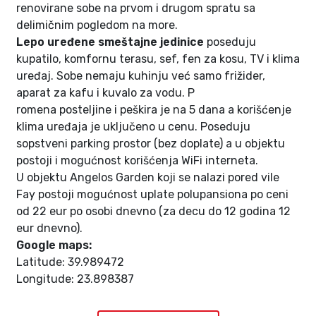
renovirane sobe na prvom i drugom spratu sa
delimičnim pogledom na more.
Lepo uređene smeštajne jedinice
poseduju
kupatilo, komfornu terasu, sef, fen za kosu, TV i klima
uređaj. Sobe nemaju kuhinju već samo frižider,
aparat za kafu i kuvalo za vodu. P
romena posteljine i peškira je na 5 dana a korišćenje
klima uređaja je uključeno u cenu. Poseduju
sopstveni parking prostor (bez doplate) a u objektu
postoji i mogućnost korišćenja WiFi interneta.
U objektu Angelos Garden koji se nalazi pored vile
Fay postoji mogućnost uplate polupansiona po ceni
od 22 eur po osobi dnevno (za decu do 12 godina 12
eur dnevno).
Google maps:
Latitude: 39.989472
Longitude: 23.898387