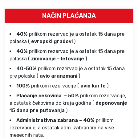
NAČIN PLAĆANJA
40%
prilikom rezervacije a ostatak 15 dana pre
polaska (
evropski gradovi
)
40%
prilikom rezervacije a ostatak 15 dana pre
polaska (
zimovanje – letovanje
)
40-50%
prilikom rezervacije a ostatak 15 dana
pre polaska (
avio aranzmani
)
100%
prilikom rezervacije (
avio karte
)
Plaćanje čekovima
–
50%
prilikom rezervacije,
a ostatak čekovima do kraja godine (
deponovanje
15 dana pre putovanja
).
Administrativna zabrana – 40%
prilikom
rezervacije, a ostatak adm. zabranom na vise
mesecnih rata.