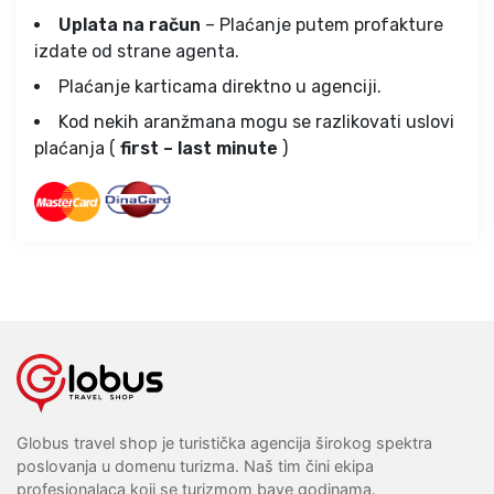
Uplata na račun
– Plaćanje putem profakture
izdate od strane agenta.
Plaćanje karticama direktno u agenciji.
Kod nekih aranžmana mogu se razlikovati uslovi
plaćanja (
first – last minute
)
Globus travel shop je turistička agencija širokog spektra
poslovanja u domenu turizma. Naš tim čini ekipa
profesionalaca koji se turizmom bave godinama.