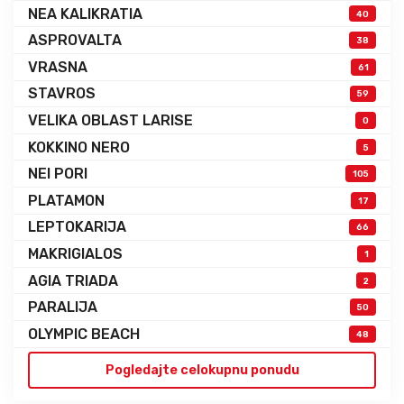
NEA KALIKRATIA
40
ASPROVALTA
38
VRASNA
61
STAVROS
59
VELIKA OBLAST LARISE
0
KOKKINO NERO
5
NEI PORI
105
PLATAMON
17
LEPTOKARIJA
66
MAKRIGIALOS
1
AGIA TRIADA
2
PARALIJA
50
OLYMPIC BEACH
48
Pogledajte celokupnu ponudu