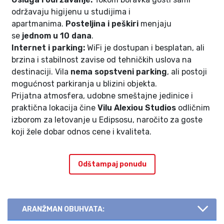
održavaju higijenu u studijima i
apartmanima.
Posteljina i peškiri
menjaju
se
jednom u 10 dana
.
Internet i parking:
WiFi je dostupan i besplatan, ali
brzina i stabilnost zavise od tehničkih uslova na
destinaciji. Vila
nema sopstveni parking
, ali postoji
mogućnost parkiranja u blizini objekta.
Prijatna atmosfera, udobne smeštajne jedinice i
praktična lokacija čine
Vilu Alexiou Studios
odličnim
izborom za letovanje u Edipsosu, naročito za goste
koji žele dobar odnos cene i kvaliteta.
Odštampaj ponudu
ARANŽMAN OBUHVATA: