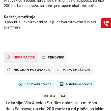
Vila Alexiou Studios nalazi se u mirnom delu Edipsosa, na oko
200 metara od plaže, sa lakim pristupom obali i šetalištu.
Sadržaj smeštaja:
U ponudi su dvokrevetni studiji i četvorokrevetni dupleks
apartmani.
INFORMACIJE
CENOVNIK
PROGRAM PUTOVANJA
MAPA SMEŠTAJA
Sopstveni prevoz
Autobuski prevoz
USLUGA:
NA
Lokacija:
Vila Alexiou Studios nalazi se u mirnom
delu Edipsosa, na oko
200 metara od plaže
, sa lakim