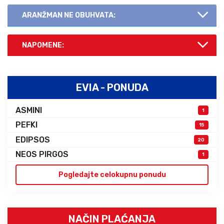
ARANŽMAN NE OBUHVATA:
NAPOMENE:
EVIA - PONUDA
ASMINI
1
PEFKI
15
EDIPSOS
20
NEOS PIRGOS
1
Pogledajte celokupnu ponudu
NAČIN PLAĆANJA