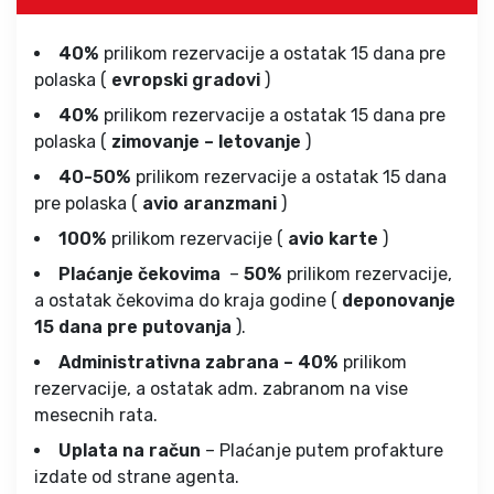
40%
prilikom rezervacije a ostatak 15 dana pre
polaska (
evropski gradovi
)
40%
prilikom rezervacije a ostatak 15 dana pre
polaska (
zimovanje – letovanje
)
40-50%
prilikom rezervacije a ostatak 15 dana
pre polaska (
avio aranzmani
)
100%
prilikom rezervacije (
avio karte
)
Plaćanje čekovima
–
50%
prilikom rezervacije,
a ostatak čekovima do kraja godine (
deponovanje
15 dana pre putovanja
).
Administrativna zabrana – 40%
prilikom
rezervacije, a ostatak adm. zabranom na vise
mesecnih rata.
Uplata na račun
– Plaćanje putem profakture
izdate od strane agenta.