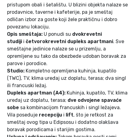
pristupom obali i šetalištu. U blizini objekta nalaze se
prodavnice, taverne i kafeterije, pa je smeštaj
odličan izbor za goste koji žele praktičnu i dobro
povezanu lokaciju.
Opis smeštaja:
U ponudi su
dvokrevetni
studiji
i
četvorokrevetni dupleks apartmani
. Sve
smeštajne jedinice nalaze se u prizemlju, a
opremljene su tako da obezbede udoban boravak za
parove i porodice.
Studio:
Kompletno opremljena kuhinja, kupatilo
(TWC), TV, klima uređaj uz doplatu, terasa; dva singl
ili francuski ležaj.
Dupleks apartman (A4):
Kuhinja, kupatilo, TV, klima
uređaj uz doplatu, terasa;
dve odvojene spavaće
sobe
sa kombinacijom francuskih i singl ležajeva.
Vila poseduje
recepciju
i
lift
, što je retkost za
smeštaj ovog tipa u Edipsosu i dodatno olakšava
boravak porodicama i starijim gostima.
Usluga i održavanje:
Tokom boravka gosti sami