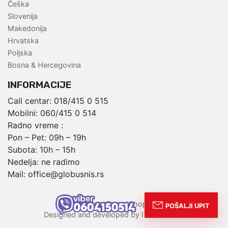
Češka
Slovenija
Makedonija
Hrvatska
Poljska
Bosna & Hercegovina
INFORMACIJE
Call centar:
018/415 0 515
Mobilni:
060/415 0 514
Radno vreme :
Pon – Pet: 09h – 19h
Subota: 10h – 15h
Nedelja: ne radimo
Mail:
office@globusnis.rs
,
Globus Travel Shop
Designed and developed by ITC Solutions