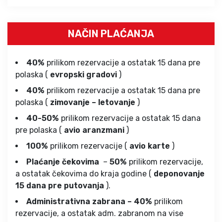
NAČIN PLAĆANJA
40%
prilikom rezervacije a ostatak 15 dana pre
polaska (
evropski gradovi
)
40%
prilikom rezervacije a ostatak 15 dana pre
polaska (
zimovanje – letovanje
)
40-50%
prilikom rezervacije a ostatak 15 dana
pre polaska (
avio aranzmani
)
100%
prilikom rezervacije (
avio karte
)
Plaćanje čekovima
–
50%
prilikom rezervacije,
a ostatak čekovima do kraja godine (
deponovanje
15 dana pre putovanja
).
Administrativna zabrana – 40%
prilikom
rezervacije, a ostatak adm. zabranom na vise