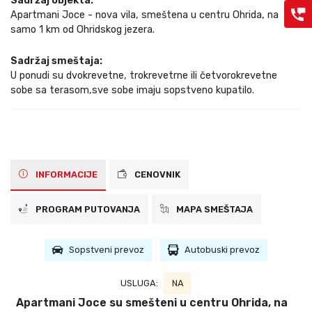
Sadržaj objekta:
Apartmani Joce - nova vila, smeštena u centru Ohrida, na
samo 1 km od Ohridskog jezera.
Sadržaj smeštaja:
U ponudi su dvokrevetne, trokrevetrne ili četvorokrevetne
sobe sa terasom,sve sobe imaju sopstveno kupatilo.
INFORMACIJE
CENOVNIK
PROGRAM PUTOVANJA
MAPA SMEŠTAJA
Sopstveni prevoz
Autobuski prevoz
USLUGA:
NA
Apartmani Joce su smešteni u centru Ohrida, na