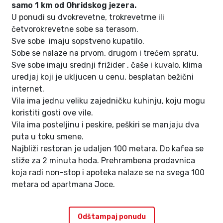
samo 1 km od Ohridskog jezera.
U ponudi su dvokrevetne, trokrevetrne ili
četvorokrevetne sobe sa terasom.
Sve sobe imaju sopstveno kupatilo.
Sobe se nalaze na prvom, drugom i trećem spratu.
Sve sobe imaju srednji frižider , čaše i kuvalo, klima
uredjaj koji je ukljucen u cenu, besplatan bežični
internet.
Vila ima jednu veliku zajedničku kuhinju, koju mogu
koristiti gosti ove vile.
Vila ima posteljinu i peskire, peškiri se manjaju dva
puta u toku smene.
Najbliži restoran je udaljen 100 metara. Do kafea se
stiže za 2 minuta hoda. Prehrambena prodavnica
koja radi non-stop i apoteka nalaze se na svega 100
metara od apartmana Joce.
Odštampaj ponudu