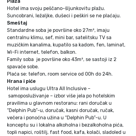
Plaža
Hotel ima svoju peščano-šljunkovitu plažu.
Suncobrani, ležaljke, dušeci i peškiri se ne plaćaju.
Smeštaj
Standardne soba je površine oko 27m², imaju
centralnu klimu, sef, mini bar, satelitsku TV sa
muzičkim kanalima, kupatilo sa kadom, fen, laminat,
Wi-Fi internet, telefon, balkon.
Family soba je površine oko 43m², se sastoji iz 2
spavaće sobe.
Plaća se: telefon, room service od 00h do 24h.
Hrana i piće
Hotel ima uslugu Ultra All Inclusive –
samoposluživanje – izbor više jela po hotelskim
pravilima u glavnom restoranu: rani doručak u
“Delphin Pub”-u, doručak, kasni doručak, ručak,
večera i ponoćna užina u “Delphin Pub”-u. U
konceptu su i lokalna alkoholna i bezalkoholna pića,
topli napici, roštilj, fast food, kafa, kolači, sladoled u