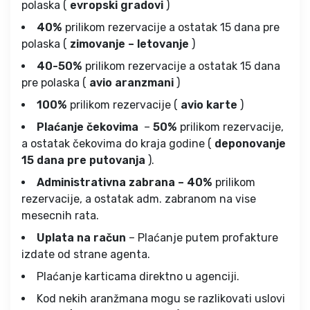
polaska (
evropski gradovi
)
40%
prilikom rezervacije a ostatak 15 dana pre
polaska (
zimovanje – letovanje
)
40-50%
prilikom rezervacije a ostatak 15 dana
pre polaska (
avio aranzmani
)
100%
prilikom rezervacije (
avio karte
)
Plaćanje čekovima
–
50%
prilikom rezervacije,
a ostatak čekovima do kraja godine (
deponovanje
15 dana pre putovanja
).
Administrativna zabrana – 40%
prilikom
rezervacije, a ostatak adm. zabranom na vise
mesecnih rata.
Uplata na račun
– Plaćanje putem profakture
izdate od strane agenta.
Plaćanje karticama direktno u agenciji.
Kod nekih aranžmana mogu se razlikovati uslovi