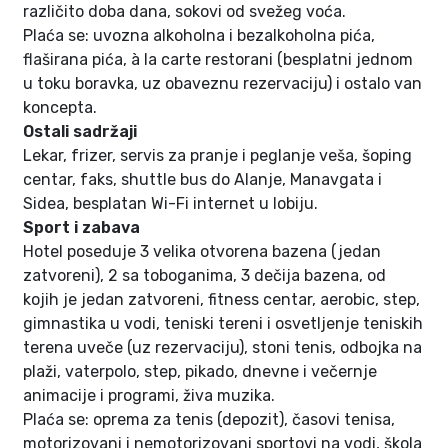
različito doba dana, sokovi od svežeg voća.
Plaća se: uvozna alkoholna i bezalkoholna pića,
flaširana pića, à la carte restorani (besplatni jednom
u toku boravka, uz obaveznu rezervaciju) i ostalo van
koncepta.
Ostali sadržaji
Lekar, frizer, servis za pranje i peglanje veša, šoping
centar, faks, shuttle bus do Alanje, Manavgata i
Sidea, besplatan Wi-Fi internet u lobiju.
Sport i zabava
Hotel poseduje 3 velika otvorena bazena (jedan
zatvoreni), 2 sa toboganima, 3 dečija bazena, od
kojih je jedan zatvoreni, fitness centar, aerobic, step,
gimnastika u vodi, teniski tereni i osvetljenje teniskih
terena uveče (uz rezervaciju), stoni tenis, odbojka na
plaži, vaterpolo, step, pikado, dnevne i večernje
animacije i programi, živa muzika.
Plaća se: oprema za tenis (depozit), časovi tenisa,
motorizovani i nemotorizovani sportovi na vodi, škola