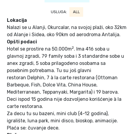
USLUGA:
ALL
Lokacija
Nalazi se u Alanji, Okurcalar, na svojoj plaži, oko 32km
od Alanje i Sidea, oko 90km od aerodroma Antalija.
Opšti podaci
2
Hotel se prostire na 50.000m
. Ima 416 soba u
glavnoj zgradi, 79 family soba i 3 standardne sobe u
anex zgradi, 5 soba prilagođeno osobama sa
posebnim potrebama. Tu su još glavni
restoran
Delphin
, 7 à la carte restorana (
Ottoman
Barbeque,
Fish
,
Dolce Vita
,
China House
,
Mediterranean,
Teppanyaki,
Margarita) i 19 barova.
Deci ispod 15 godina nije dozvoljeno korišćenje à la
carte restorana.
Za decu tu su bazeni, mini club (4-12 godina),
igralište, luna park, mini disco, bioskop, animacije.
Plaća se: čuvanje dece.