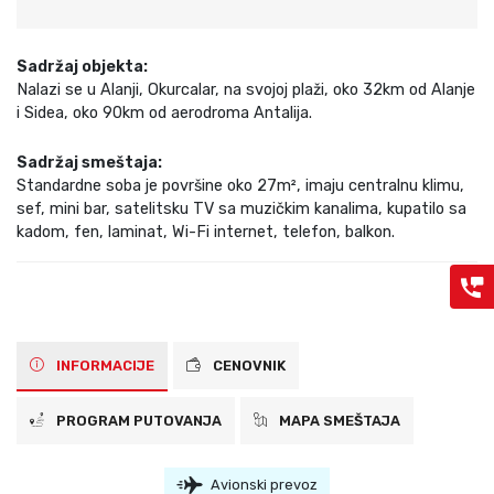
Sadržaj objekta:
Nalazi se u Alanji, Okurcalar, na svojoj plaži, oko 32km od Alanje
i Sidea, oko 90km od aerodroma Antalija.
Sadržaj smeštaja:
Standardne soba je površine oko 27m², imaju centralnu klimu,
sef, mini bar, satelitsku TV sa muzičkim kanalima, kupatilo sa
kadom, fen, laminat, Wi-Fi internet, telefon, balkon.
INFORMACIJE
CENOVNIK
PROGRAM PUTOVANJA
MAPA SMEŠTAJA
Avionski prevoz