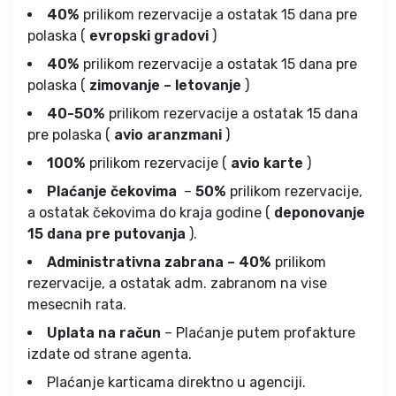
40%
prilikom rezervacije a ostatak 15 dana pre
polaska (
evropski gradovi
)
40%
prilikom rezervacije a ostatak 15 dana pre
polaska (
zimovanje – letovanje
)
40-50%
prilikom rezervacije a ostatak 15 dana
pre polaska (
avio aranzmani
)
100%
prilikom rezervacije (
avio karte
)
Plaćanje čekovima
–
50%
prilikom rezervacije,
a ostatak čekovima do kraja godine (
deponovanje
15 dana pre putovanja
).
Administrativna zabrana – 40%
prilikom
rezervacije, a ostatak adm. zabranom na vise
mesecnih rata.
Uplata na račun
– Plaćanje putem profakture
izdate od strane agenta.
Plaćanje karticama direktno u agenciji.