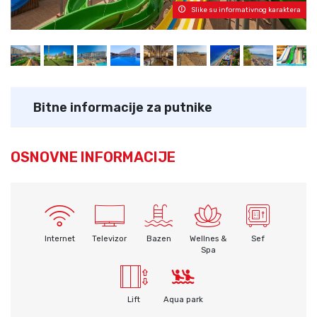
Slike su informativnog karaktera
Bitne informacije za putnike
OSNOVNE INFORMACIJE
Internet
Televizor
Bazen
Wellnes &
Sef
Spa
Lift
Aqua park