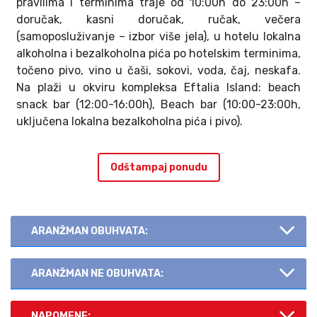
pravilima i terminima traje od 10:00h do 23:00h –
doručak, kasni doručak, ručak, večera
(samoposluživanje – izbor više jela), u hotelu lokalna
alkoholna i bezalkoholna pića po hotelskim terminima,
točeno pivo, vino u čaši, sokovi, voda, čaj, neskafa.
Na plaži u okviru kompleksa Eftalia Island: beach
snack bar (12:00-16:00h), Beach bar (10:00-23:00h,
uključena lokalna bezalkoholna pića i pivo).
Odštampaj ponudu
ARANŽMAN OBUHVATA:
ARANŽMAN NE OBUHVATA:
NAPOMENE: