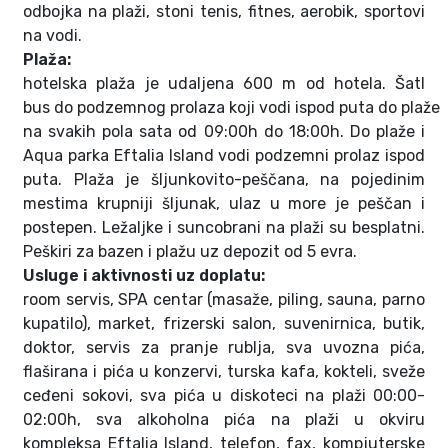
odbojka na plaži, stoni tenis, fitnes, aerobik, sportovi
na vodi.
Plaža:
hotelska plaža je udaljena 600 m od hotela. Šatl
bus do podzemnog prolaza koji vodi ispod puta do plaže
na svakih pola sata od 09:00h do 18:00h. Do plaže i
Aqua parka Eftalia Island vodi podzemni prolaz ispod
puta. Plaža je šljunkovito-peščana, na pojedinim
mestima krupniji šljunak, ulaz u more je peščan i
postepen. Ležaljke i suncobrani na plaži su besplatni.
Peškiri za bazen i plažu uz depozit od 5 evra.
Usluge i aktivnosti uz doplatu:
room servis, SPA centar (masaže, piling, sauna, parno
kupatilo), market, frizerski salon, suvenirnica, butik,
doktor, servis za pranje rublja, sva uvozna pića,
flaširana i pića u konzervi, turska kafa, kokteli, sveže
ceđeni sokovi, sva pića u diskoteci na plaži 00:00-
02:00h, sva alkoholna pića na plaži u okviru
kompleksa Eftalia Island, telefon, fax, kompjuterske