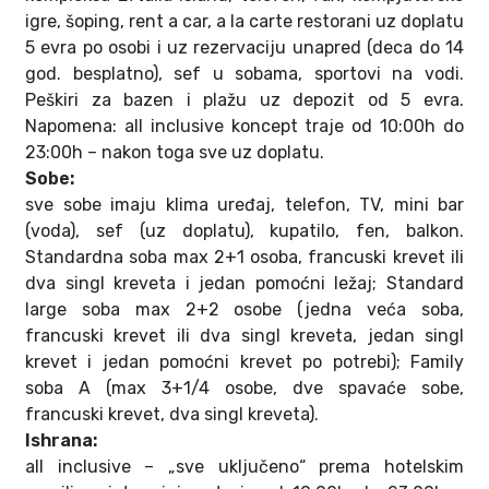
igre, šoping, rent a car, a la carte restorani uz doplatu
5 evra po osobi i uz rezervaciju unapred (deca do 14
god. besplatno), sef u sobama, sportovi na vodi.
Peškiri za bazen i plažu uz depozit od 5 evra.
Napomena: all inclusive koncept traje od 10:00h do
23:00h – nakon toga sve uz doplatu.
Sobe:
sve sobe imaju klima uređaj, telefon, TV, mini bar
(voda), sef (uz doplatu), kupatilo, fen, balkon.
Standardna soba max 2+1 osoba, francuski krevet ili
dva singl kreveta i jedan pomoćni ležaj; Standard
large soba max 2+2 osobe (jedna veća soba,
francuski krevet ili dva singl kreveta, jedan singl
krevet i jedan pomoćni krevet po potrebi); Family
soba A (max 3+1/4 osobe, dve spavaće sobe,
francuski krevet, dva singl kreveta).
Ishrana:
all inclusive – „sve uključeno“ prema hotelskim