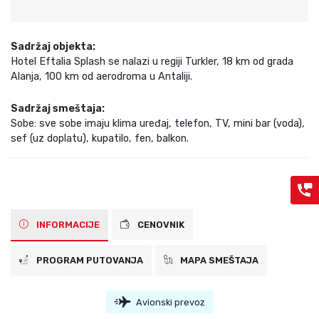
Sadržaj objekta:
Hotel Eftalia Splash se nalazi u regiji Turkler, 18 km od grada
Alanja, 100 km od aerodroma u Antaliji.
Sadržaj smeštaja:
Sobe: sve sobe imaju klima uređaj, telefon, TV, mini bar (voda),
sef (uz doplatu), kupatilo, fen, balkon.
INFORMACIJE
CENOVNIK
PROGRAM PUTOVANJA
MAPA SMEŠTAJA
Avionski prevoz