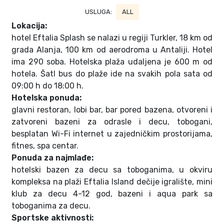
USLUGA:
ALL
Lokacija:
hotel Eftalia Splash se nalazi u regiji Turkler, 18 km od
grada Alanja, 100 km od aerodroma u Antaliji. Hotel
ima 290 soba. Hotelska plaža udaljena je 600 m od
hotela. Šatl bus do plaže ide na svakih pola sata od
09:00 h do 18:00 h.
Hotelska ponuda:
glavni restoran, lobi bar, bar pored bazena, otvoreni i
zatvoreni bazeni za odrasle i decu, tobogani,
besplatan Wi-Fi internet u zajedničkim prostorijama,
fitnes, spa centar.
Ponuda za najmlađe:
hotelski bazen za decu sa toboganima, u okviru
kompleksa na plaži Eftalia Island dečije igralište, mini
klub za decu 4-12 god, bazeni i aqua park sa
toboganima za decu.
Sportske aktivnosti: