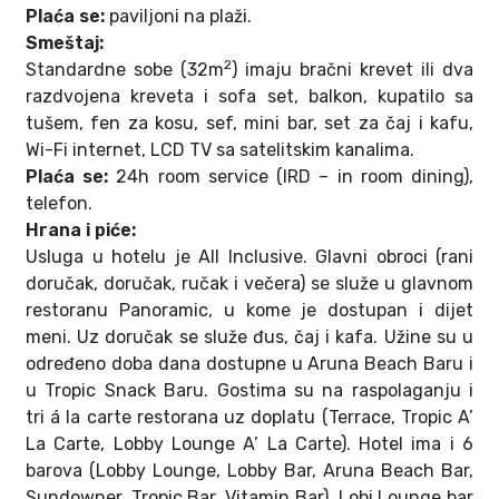
Plaća se:
paviljoni na plaži.
Smeštaj:
2
Standardne sobe (32m
) imaju bračni krevet ili dva
razdvojena kreveta i sofa set, balkon, kupatilo sa
tušem, fen za kosu, sef, mini bar, set za čaj i kafu,
Wi-Fi internet, LCD TV sa satelitskim kanalima.
Plaća se:
24h room service (IRD – in room dining),
telefon.
Hrana i piće:
Usluga u hotelu je All Inclusive. Glavni obroci (rani
doručak, doručak, ručak i večera) se služe u glavnom
restoranu Panoramic, u kome je dostupan i dijet
meni. Uz doručak se služe đus, čaj i kafa. Užine su u
određeno doba dana dostupne u Aruna Beach Baru i
u Tropic Snack Baru. Gostima su na raspolaganju i
tri á la carte restorana uz doplatu (Terrace, Tropic A’
La Carte, Lobby Lounge A’ La Carte). Hotel ima i 6
barova (Lobby Lounge, Lobby Bar, Aruna Beach Bar,
Sundowner, Tropic Bar, Vitamin Bar)
.
Lobi Lounge bar