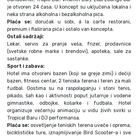
je otvoren 24 časa. U koncept su uključena lokalna i
neka strana alkoholna i bezalkoholna pića.
Plaća se:
doručak u sobi, á la carte restorani,
premium i flaširana pića i ostalo van koncepta.
Ostali sadržaji:
Lekar, servis za pranje veša, frizer, prodavnice
(svetske robne marke i brendovi), apoteka, sale za
sastanke.
Sport i zabava:
Hotel ima otvoreni bazen (koji se greje zimi) i dečiji
bazen, fitness centar, 2 teniska terena i teren za mali
fudbal. Gostima su na raspolaganju i stoni tenis,
pikado, šah kao i aktivnosti poput jutarnje i vodene
gimnastike, odbojke, košarke i fudbala. Hotel
organizuje večernju animaciju u vidu živih svirki u
Tropical Baru i DJ performansa.
Plaća se:
osvetljenje teniskih terena uveče i oprema,
biciklističke ture, iznajmljivanje Bird Scooter-a i sve