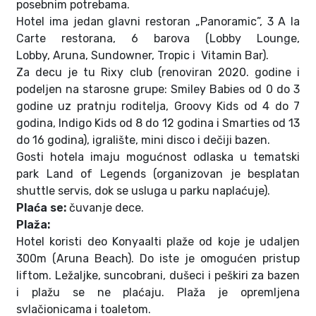
posebnim potrebama.
Hotel ima jedan glavni restoran „Panoramic”, 3 A la
Carte restorana, 6 barova (Lobby Lounge,
Lobby, Aruna, Sundowner, Tropic i Vitamin Bar).
Za decu je tu Rixy club (renoviran 2020. godine i
podeljen na starosne grupe: Smiley Babies od 0 do 3
godine uz pratnju roditelja, Groovy Kids od 4 do 7
godina, Indigo Kids od 8 do 12 godina i Smarties od 13
do 16 godina), igralište, mini disco i dečiji bazen.
Gosti hotela imaju mogućnost odlaska u tematski
park Land of Legends (organizovan je besplatan
shuttle servis, dok se usluga u parku naplaćuje).
Plaća se:
čuvanje dece.
Plaža:
Hotel koristi deo Konyaalti plaže od koje je udaljen
300m (Aruna Beach). Do iste je omogućen pristup
liftom. Ležaljke, suncobrani, dušeci i peškiri za bazen
i plažu se ne plaćaju. Plaža je opremljena
svlačionicama i toaletom.