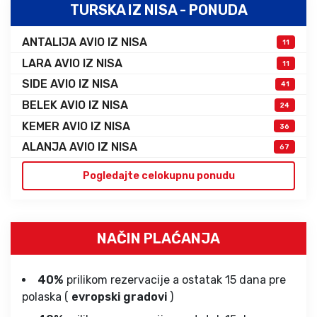
TURSKA IZ NISA - PONUDA
ANTALIJA AVIO IZ NISA
11
LARA AVIO IZ NISA
11
SIDE AVIO IZ NISA
41
BELEK AVIO IZ NISA
24
KEMER AVIO IZ NISA
36
ALANJA AVIO IZ NISA
67
Pogledajte celokupnu ponudu
NAČIN PLAĆANJA
40%
prilikom rezervacije a ostatak 15 dana pre
polaska (
evropski gradovi
)