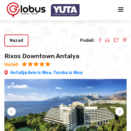
Nazad
Podeli:
Rixos Downtown Antalya
Hotel:
Antalija Avio iz Nisa,
Turska iz Nisa