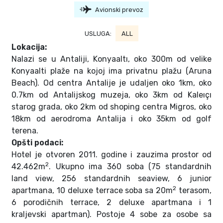
Avionski prevoz
USLUGA:
ALL
Lokacija:
Nalazi se u Antaliji, Konyaaltı, oko 300m od velike
Konyaalti plaže na kojoj ima privatnu plažu (Aruna
Beach). Od centra Antalije je udaljen oko 1km, oko
0.7km od Antalijskog muzeja, oko 3km od Kaleıçı
starog grada, oko 2km od shoping centra Migros, oko
18km od aerodroma Antalija i oko 35km od golf
terena.
Opšti podaci:
Hotel je otvoren 2011. godine i zauzima prostor od
2
42.462m
. Ukupno ima 360 soba (75 standardnih
land view, 256 standardnih seaview, 6 junior
2
apartmana, 10 deluxe terrace soba sa 20m
terasom,
6 porodičnih terrace, 2 deluxe apartmana i 1
kraljevski apartman). Postoje 4 sobe za osobe sa