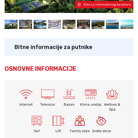
Slike su informativnog karaktera
Bitne informacije za putnike
OSNOVNE INFORMACIJE
Internet
Televizor
Bazen
Klima uređaj
Wellnes &
Spa
Sef
Lift
Family sobe
Gratis deca