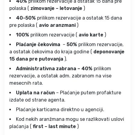
40%
prilikom rezervacije a ostatak 15 dana pre
polaska (
zimovanje – letovanje
)
40-50%
prilikom rezervacije a ostatak 15 dana
pre polaska (
avio aranzmani
)
100%
prilikom rezervacije (
avio karte
)
Plaćanje čekovima
–
50%
prilikom rezervacije,
a ostatak čekovima do kraja godine (
deponovanje
15 dana pre putovanja
).
Administrativna zabrana – 40%
prilikom
rezervacije, a ostatak adm. zabranom na vise
mesecnih rata.
Uplata na račun
– Plaćanje putem profakture
izdate od strane agenta.
Plaćanje karticama direktno u agenciji.
Kod nekih aranžmana mogu se razlikovati uslovi
plaćanja (
first – last minute
)