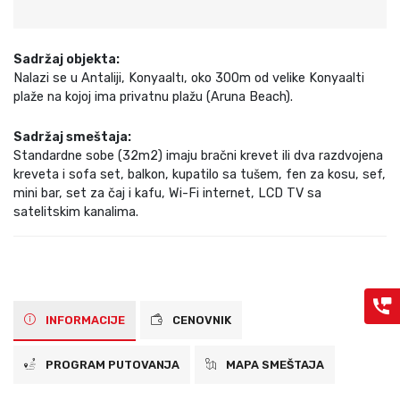
Sadržaj objekta:
Nalazi se u Antaliji, Konyaaltı, oko 300m od velike Konyaalti
plaže na kojoj ima privatnu plažu (Aruna Beach).
Sadržaj smeštaja:
Standardne sobe (32m2) imaju bračni krevet ili dva razdvojena
kreveta i sofa set, balkon, kupatilo sa tušem, fen za kosu, sef,
mini bar, set za čaj i kafu, Wi-Fi internet, LCD TV sa
satelitskim kanalima.
INFORMACIJE
CENOVNIK
PROGRAM PUTOVANJA
MAPA SMEŠTAJA