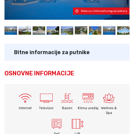
Slike su informativnog karaktera
Bitne informacije za putnike
OSNOVNE INFORMACIJE
Internet
Televizor
Bazen
Klima uređaj
Wellnes &
Spa
Sef
Lift