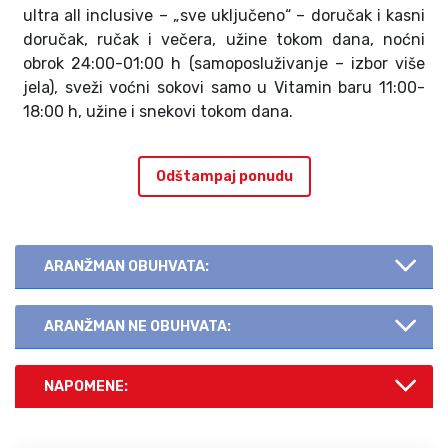
ultra all inclusive – „sve uključeno“ – doručak i kasni
doručak, ručak i večera, užine tokom dana, noćni
obrok 24:00-01:00 h (samoposluživanje – izbor više
jela), sveži voćni sokovi samo u Vitamin baru 11:00-
18:00 h, užine i snekovi tokom dana.
Odštampaj ponudu
ARANŽMAN OBUHVATA:
ARANŽMAN NE OBUHVATA:
NAPOMENE: