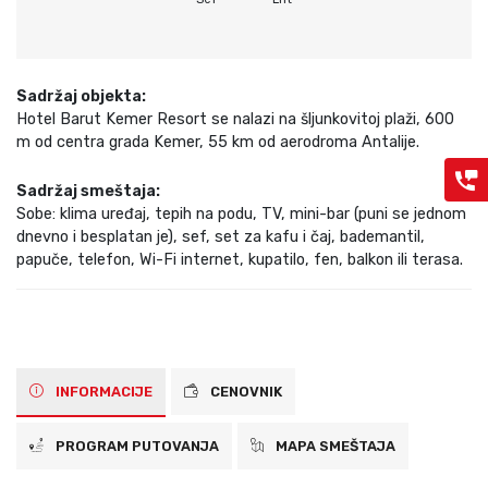
Sadržaj objekta:
Hotel Barut Kemer Resort se nalazi na šljunkovitoj plaži, 600
m od centra grada Kemer, 55 km od aerodroma Antalije.
Sadržaj smeštaja:
Sobe: klima uređaj, tepih na podu, TV, mini-bar (puni se jednom
dnevno i besplatan je), sef, set za kafu i čaj, bademantil,
papuče, telefon, Wi-Fi internet, kupatilo, fen, balkon ili terasa.
INFORMACIJE
CENOVNIK
PROGRAM PUTOVANJA
MAPA SMEŠTAJA