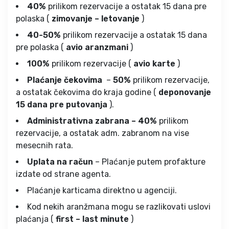
40%
prilikom rezervacije a ostatak 15 dana pre
polaska (
zimovanje – letovanje
)
40-50%
prilikom rezervacije a ostatak 15 dana
pre polaska (
avio aranzmani
)
100%
prilikom rezervacije (
avio karte
)
Plaćanje čekovima
–
50%
prilikom rezervacije,
a ostatak čekovima do kraja godine (
deponovanje
15 dana pre putovanja
).
Administrativna zabrana – 40%
prilikom
rezervacije, a ostatak adm. zabranom na vise
mesecnih rata.
Uplata na račun
– Plaćanje putem profakture
izdate od strane agenta.
Plaćanje karticama direktno u agenciji.
Kod nekih aranžmana mogu se razlikovati uslovi
plaćanja (
first – last minute
)