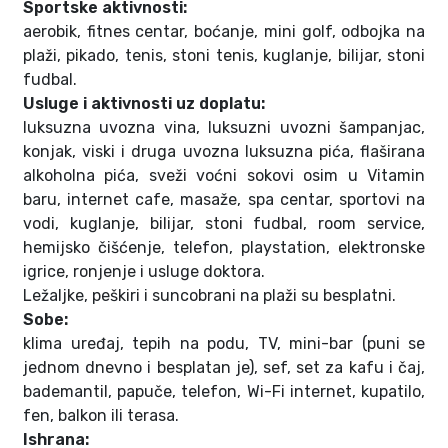
Sportske aktivnosti:
aerobik, fitnes centar, boćanje, mini golf, odbojka na
plaži, pikado, tenis, stoni tenis, kuglanje, bilijar, stoni
fudbal.
Usluge i aktivnosti uz doplatu:
luksuzna uvozna vina, luksuzni uvozni šampanjac,
konjak, viski i druga uvozna luksuzna pića, flaširana
alkoholna pića, sveži voćni sokovi osim u Vitamin
baru, internet cafe, masaže, spa centar, sportovi na
vodi, kuglanje, bilijar, stoni fudbal, room service,
hemijsko čišćenje, telefon, playstation, elektronske
igrice, ronjenje i usluge doktora.
Ležaljke, peškiri i suncobrani na plaži su besplatni.
Sobe:
klima uređaj, tepih na podu, TV, mini-bar (puni se
jednom dnevno i besplatan je), sef, set za kafu i čaj,
bademantil, papuče, telefon, Wi-Fi internet, kupatilo,
fen, balkon ili terasa.
Ishrana: