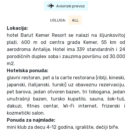
Avionski prevoz
USLUGA:
ALL
Lokacija:
hotel Barut Kemer Resort se nalazi na šljunkovitoj
plaži, 600 m od centra grada Kemer, 55 km od
aerodroma Antalije. Hotel ima 339 standardnih i 24
porodičnih duplex soba i zauzima površinu od 30.000
m2.
Hotelska ponuda:
glavni restoran, pet a la carte restorana (riblji, kineski,
japanski, italijanski, turski) uz obaveznu rezervaciju,
pet barova, jedan otvoren bazen, tri tobogana, jedan
unutrašnji bazen, tursko kupatilo, sauna, šok-tuš,
đakuzi, fitnes centar, Wi-Fi internet, frizerski i
kozmetički salon.
Ponuda za najmlađe:
mini klub za decu 4-12 godina, igralište, dečiji bife.