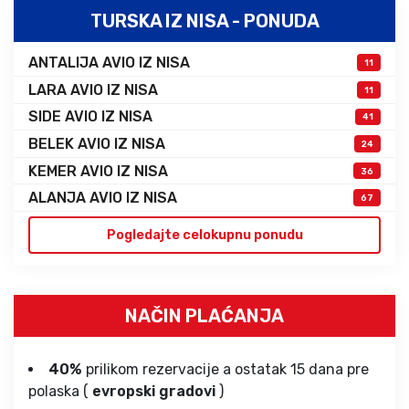
TURSKA IZ NISA - PONUDA
ANTALIJA AVIO IZ NISA
11
LARA AVIO IZ NISA
11
SIDE AVIO IZ NISA
41
BELEK AVIO IZ NISA
24
KEMER AVIO IZ NISA
36
ALANJA AVIO IZ NISA
67
Pogledajte celokupnu ponudu
NAČIN PLAĆANJA
40%
prilikom rezervacije a ostatak 15 dana pre
polaska (
evropski gradovi
)