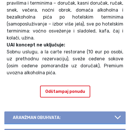
pravilima i terminima – doručak, kasni doručak, ručak,
snek, večera, noćni obrok, domaća alkoholna i
bezalkoholna pića po hotelskim terminima
(samoposluživanje – izbor više jela), sve po hotelskim
terminima: voćno osveženje i sladoled, kafa, čaj i
kolači, užina.
UAI koncept ne uključuje:
Sobnu uslugu, a la carte restorane (10 eur po osobi,
uz prethodnu rezervaciju), sveže ceđene sokove
(osim ceđene pomorandže uz doručak), Premium
uvozna alkoholna pića.
Odštampaj ponudu
ARANŽMAN OBUHVATA: