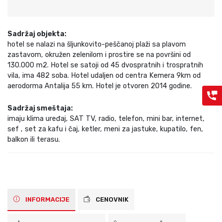
Sadržaj objekta:
hotel se nalazi na šljunkovito-peščanoj plaži sa plavom
zastavom, okružen zelenilom i prostire se na površini od
130.000 m2. Hotel se satoji od 45 dvospratnih i trospratnih
vila, ima 482 soba. Hotel udaljen od centra Kemera 9km od
aerodorma Antalija 55 km. Hotel je otvoren 2014 godine.
Sadržaj smeštaja:
imaju klima uređaj, SAT TV, radio, telefon, mini bar, internet,
sef , set za kafu i čaj, ketler, meni za jastuke, kupatilo, fen,
balkon ili terasu.
INFORMACIJE
CENOVNIK