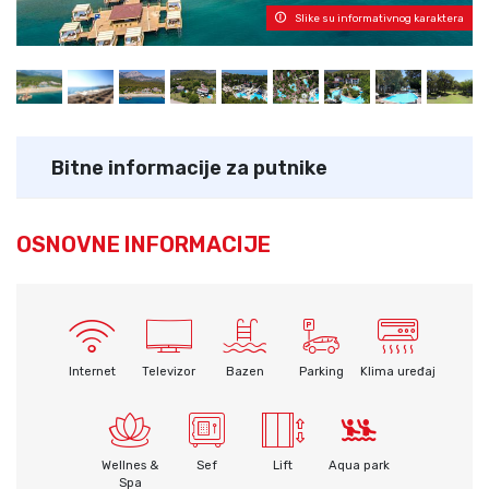
Slike su informativnog karaktera
Bitne informacije za putnike
OSNOVNE INFORMACIJE
Internet
Televizor
Bazen
Parking
Klima uređaj
Wellnes &
Sef
Lift
Aqua park
Spa