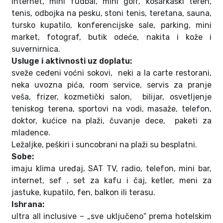
internet,
mini fudbal,
mini golf,
košarkaški teren,
tenis,
odbojka na pesku,
stoni tenis,
teretana,
sauna,
tursko kupatilo, konferencijske sale, parking, mini
market, fotograf, butik odeće, nakita i kože i
suvernirnica.
Usluge i aktivnosti uz doplatu:
sveže ceđeni voćni sokovi, neki a la carte restorani,
neka uvozna pića, room service, servis za pranje
veša, frizer, kozmetički salon, bilijar, osvetljenje
teniskog terena, sportovi na vodi, masaže, telefon,
doktor, kućice na plaži, čuvanje dece, paketi za
mladence.
Ležaljke, peškiri i suncobrani na plaži su besplatni.
Sobe:
imaju klima uređaj, SAT TV, radio, telefon, mini bar,
internet, sef , set za kafu i čaj, ketler, meni za
jastuke, kupatilo, fen, balkon ili terasu.
Ishrana:
ultra all inclusive – „sve uključeno“ prema hotelskim