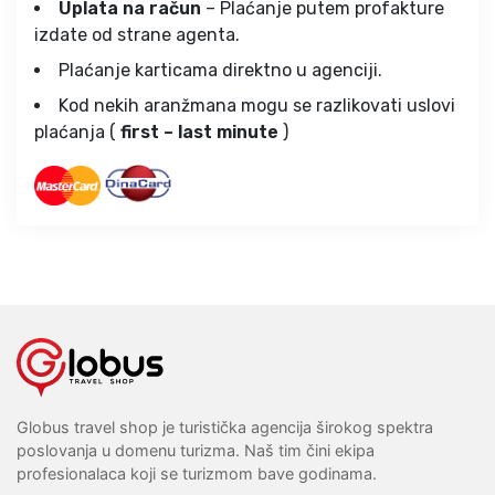
Uplata na račun
– Plaćanje putem profakture
izdate od strane agenta.
Plaćanje karticama direktno u agenciji.
Kod nekih aranžmana mogu se razlikovati uslovi
plaćanja (
first – last minute
)
Globus travel shop je turistička agencija širokog spektra
poslovanja u domenu turizma. Naš tim čini ekipa
profesionalaca koji se turizmom bave godinama.