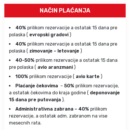
NAČIN PLAĆANJA
40%
prilikom rezervacije a ostatak 15 dana pre
polaska (
evropski gradovi
)
40%
prilikom rezervacije a ostatak 15 dana pre
polaska (
zimovanje – letovanje
)
40-50%
prilikom rezervacije a ostatak 15 dana
pre polaska (
avio aranzmani
)
100%
prilikom rezervacije (
avio karte
)
Plaćanje čekovima
–
50%
prilikom rezervacije,
a ostatak čekovima do kraja godine (
deponovanje
15 dana pre putovanja
).
Administrativna zabrana – 40%
prilikom
rezervacije, a ostatak adm. zabranom na vise
mesecnih rata.