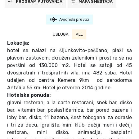
PROGRAM PUTOVANJA
MAPA SMEŠTAJA
Avionski prevoz
USLUGA:
ALL
Lokacija:
hotel se nalazi na šljunkovito-peščanoj plaži sa
plavom zastavom, okružen zelenilom i prostire se na
površini od 130.000 m2. Hotel se satoji od 45
dvospratnih i trospratnih vila, ima 482 soba. Hotel
udaljen od centra Kemera 9km od aerodorma
Antalija 55 km. Hotel je otvoren 2014 godine.
Hotelska ponuda:
glavni restoran, a la carte restorani, snek bar, disko
bar, vitamin bar, poslastičarnica, bar pored bazena i
loby bar, disko, 11 bazena, šest tobogana za odrasle
i tri za decu, igralište, mini klub, dečiji meni i dečiji
restoran, mini disko, animacija, besplatni