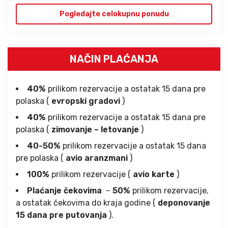
Pogledajte celokupnu ponudu
NAČIN PLAĆANJA
40%
prilikom rezervacije a ostatak 15 dana pre
polaska (
evropski gradovi
)
40%
prilikom rezervacije a ostatak 15 dana pre
polaska (
zimovanje – letovanje
)
40-50%
prilikom rezervacije a ostatak 15 dana
pre polaska (
avio aranzmani
)
100%
prilikom rezervacije (
avio karte
)
Plaćanje čekovima
–
50%
prilikom rezervacije,
a ostatak čekovima do kraja godine (
deponovanje
15 dana pre putovanja
).