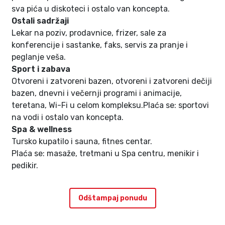
sva pića u diskoteci i ostalo van koncepta.
Ostali sadržaji
Lekar na poziv, prodavnice, frizer, sale za
konferencije i sastanke, faks, servis za pranje i
peglanje veša.
Sport i zabava
Otvoreni i zatvoreni bazen, otvoreni i zatvoreni dečiji
bazen, dnevni i večernji programi i animacije,
teretana, Wi-Fi u celom kompleksu.Plaća se: sportovi
na vodi i ostalo van koncepta.
Spa & wellness
Tursko kupatilo i sauna, fitnes centar.
Plaća se: masaže, tretmani u Spa centru, menikir i
pedikir.
Odštampaj ponudu