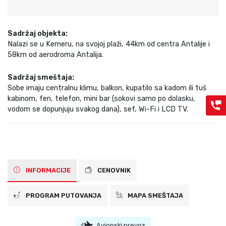
Sadržaj objekta:
Nalazi se u Kemeru, na svojoj plaži, 44km od centra Antalije i
58km od aerodroma Antalija.
Sadržaj smeštaja:
Sobe imaju centralnu klimu, balkon, kupatilo sa kadom ili tuš
kabinom, fen, telefon, mini bar (sokovi samo po dolasku,
vodom se dopunjuju svakog dana), sef, Wi-Fi i LCD TV.
INFORMACIJE
CENOVNIK
PROGRAM PUTOVANJA
MAPA SMEŠTAJA
Avionski prevoz