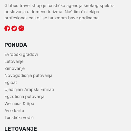
Globus travel shop je turistička agencija širokog spektra
poslovanja u domenu turizma. Naš tim čini ekipa
profesionalaca koji se turizmom bave godinama.
PONUDA
Evropski gradovi
Letovanje
Zimovanje
Novogodišnja putovanja
Egipat
Ujedinjeni Arapski Emirati
Egzotična putovanja
Wellness & Spa
Avio karte
Turistički vodič
LETOVANJE