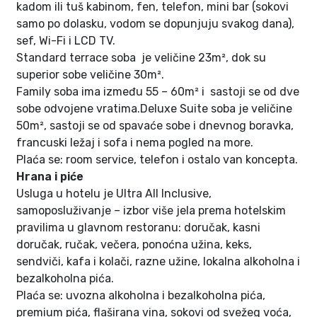
kadom ili tuš kabinom, fen, telefon, mini bar (sokovi
samo po dolasku, vodom se dopunjuju svakog dana),
sef, Wi-Fi i LCD TV.
Standard terrace soba je veličine 23m², dok su
superior sobe veličine 30m².
Family soba ima između 55 – 60m² i sastoji se od dve
sobe odvojene vratima.Deluxe Suite soba je veličine
50m², sastoji se od spavaće sobe i dnevnog boravka,
francuski ležaj i sofa i nema pogled na more.
Plaća se: room service, telefon i ostalo van koncepta.
Hrana i piće
Usluga u hotelu je Ultra All Inclusive,
samoposluživanje – izbor više jela prema hotelskim
pravilima u glavnom restoranu: doručak, kasni
doručak, ručak, večera, ponoćna užina, keks,
sendviči, kafa i kolači, razne užine, lokalna alkoholna i
bezalkoholna pića.
Plaća se: uvozna alkoholna i bezalkoholna pića,
premium pića, flaširana vina, sokovi od svežeg voća,