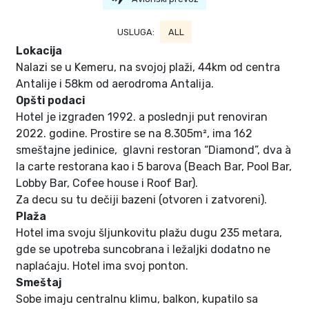
USLUGA:
ALL
Lokacija
Nalazi se u Kemeru, na svojoj plaži, 44km od centra
Antalije i 58km od aerodroma Antalija.
Opšti podaci
Hotel je izgrađen 1992. a poslednji put renoviran
2022. godine. Prostire se na 8.305m², ima 162
smeštajne jedinice, glavni restoran “Diamond”, dva à
la carte restorana kao i 5 barova (Beach Bar, Pool Bar,
Lobby Bar, Cofee house i Roof Bar).
Za decu su tu dečiji bazeni (otvoren i zatvoreni).
Plaža
Hotel ima svoju šljunkovitu plažu dugu 235 metara,
gde se upotreba suncobrana i ležaljki dodatno ne
naplaćaju. Hotel ima svoj ponton.
Smeštaj
Sobe imaju centralnu klimu, balkon, kupatilo sa