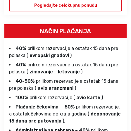
Pogledajte celokupnu ponudu
NAČIN PLAĆANJA
40%
prilikom rezervacije a ostatak 15 dana pre
polaska (
evropski gradovi
)
40%
prilikom rezervacije a ostatak 15 dana pre
polaska (
zimovanje – letovanje
)
40-50%
prilikom rezervacije a ostatak 15 dana
pre polaska (
avio aranzmani
)
100%
prilikom rezervacije (
avio karte
)
Plaćanje čekovima
–
50%
prilikom rezervacije,
a ostatak čekovima do kraja godine (
deponovanje
15 dana pre putovanja
).
Administrativna zabrana – 40%
prilikom