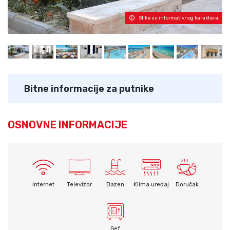
Slike su informativnog karaktera
Bitne informacije za putnike
OSNOVNE INFORMACIJE
Internet
Televizor
Bazen
Klima uređaj
Doručak
Sef