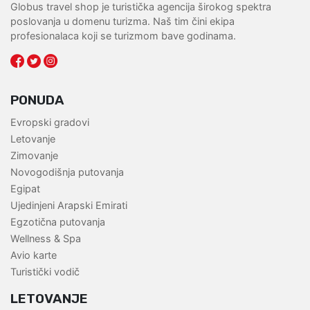
Globus travel shop je turistička agencija širokog spektra
poslovanja u domenu turizma. Naš tim čini ekipa
profesionalaca koji se turizmom bave godinama.
PONUDA
Evropski gradovi
Letovanje
Zimovanje
Novogodišnja putovanja
Egipat
Ujedinjeni Arapski Emirati
Egzotična putovanja
Wellness & Spa
Avio karte
Turistički vodič
LETOVANJE