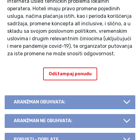
interneta usled tehničkih problema lokalnih
operatera. Hoteli imaju pravo promene pojedinih
usluga, načina plaćanja istih, kao i perioda korišćenja
sadržaja, promene koncepta all inclusive, i slično, a u
skladu sa svojom poslovnom politikom, vremenskim
uslovima i drugim relevantnim činiocima (uključujući
i mere pandemije covid-19), te organizator putovanja
za iste promene ne može snositi odgovornost.
Odštampaj ponudu
ARANŽMAN OBUHVATA:
ARANŽMAN NE OBUHVATA:
POPUSTI - DOPLATE