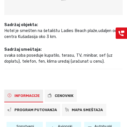
Sadržaj objekta:
Hotel je smešten na šetalištu Ladies Beach plaže,udaljen od
centra Kušadasija oko 3 km.
Sadržaj smeštaja:
svaka soba poseduje kupatilo, terasu, TV, minibar, sef (uz
doplatu), telefon, fen, klima uređaj (uračunat u cenu).
INFORMACIJE
CENOVNIK
PROGRAM PUTOVANJA
MAPA SMEŠTAJA
Sopstveni
Avionski
Autobuski