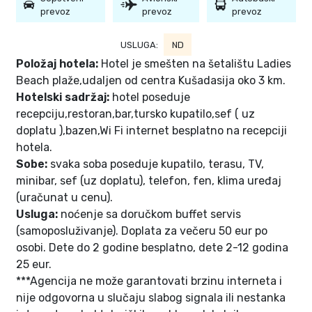
prevoz
prevoz
prevoz
USLUGA:
ND
Položaj hotela:
Hotel je smešten na šetalištu Ladies
Beach plaže,udaljen od centra Kušadasija oko 3 km.
Hotelski sadržaj:
hotel poseduje
recepciju,restoran,bar,tursko kupatilo,sef ( uz
doplatu ),bazen,Wi Fi internet besplatno na recepciji
hotela.
Sobe:
svaka soba poseduje kupatilo, terasu, TV,
minibar, sef (uz doplatu), telefon, fen, klima uređaj
(uračunat u cenu).
Usluga:
noćenje sa doručkom buffet servis
(samoposluživanje). Doplata za večeru 50 eur po
osobi. Dete do 2 godine besplatno, dete 2-12 godina
25 eur.
***Agencija ne može garantovati brzinu interneta i
nije odgovorna u slučaju slabog signala ili nestanka