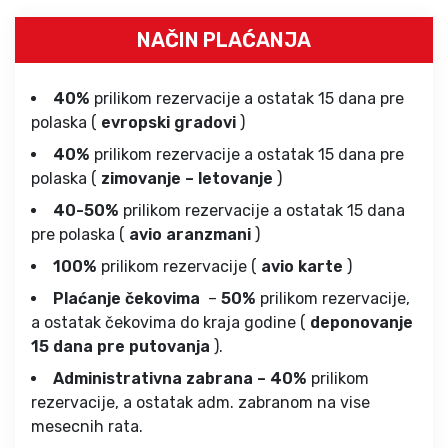
NAČIN PLAĆANJA
40%
prilikom rezervacije a ostatak 15 dana pre
polaska (
evropski gradovi
)
40%
prilikom rezervacije a ostatak 15 dana pre
polaska (
zimovanje – letovanje
)
40-50%
prilikom rezervacije a ostatak 15 dana
pre polaska (
avio aranzmani
)
100%
prilikom rezervacije (
avio karte
)
Plaćanje čekovima
–
50%
prilikom rezervacije,
a ostatak čekovima do kraja godine (
deponovanje
15 dana pre putovanja
).
Administrativna zabrana – 40%
prilikom
rezervacije, a ostatak adm. zabranom na vise
mesecnih rata.