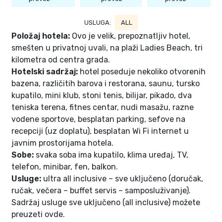
USLUGA:
ALL
Položaj hotela:
Ovo je velik, prepoznatljiv hotel,
smešten u privatnoj uvali, na plaži Ladies Beach, tri
kilometra od centra grada.
Hotelski sadržaj:
hotel poseduje nekoliko otvorenih
bazena, različitih barova i restorana, saunu, tursko
kupatilo, mini klub, stoni tenis, bilijar, pikado, dva
teniska terena, fitnes centar, nudi masažu, razne
vodene sportove, besplatan parking, sefove na
recepciji (uz doplatu), besplatan Wi Fi internet u
javnim prostorijama hotela.
Sobe:
svaka soba ima kupatilo, klima uređaj, TV,
telefon, minibar, fen, balkon.
Usluge:
ultra all inclusive – sve uključeno (doručak,
ručak, večera – buffet servis – samposluživanje).
Sadržaj usluge sve uključeno (all inclusive) možete
preuzeti ovde.