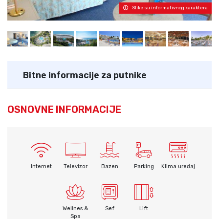
Slike su informativnog karaktera
Bitne informacije za putnike
OSNOVNE INFORMACIJE
Internet
Televizor
Bazen
Parking
Klima uređaj
Wellnes &
Sef
Lift
Spa