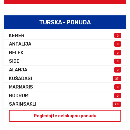
TURSKA - PONUDA
KEMER
0
ANTALIJA
0
BELEK
0
SIDE
0
ALANJA
0
KUŠADASI
25
MARMARIS
0
BODRUM
0
SARIMSAKLI
20
Pogledajte celokupnu ponudu