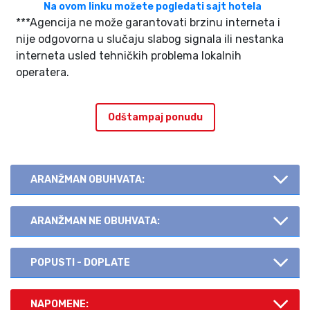
Na ovom linku možete pogledati
sajt hotela
***Agencija ne može garantovati brzinu interneta i
nije odgovorna u slučaju slabog signala ili nestanka
interneta usled tehničkih problema lokalnih
operatera.
Odštampaj ponudu
ARANŽMAN OBUHVATA:
ARANŽMAN NE OBUHVATA:
POPUSTI - DOPLATE
NAPOMENE: