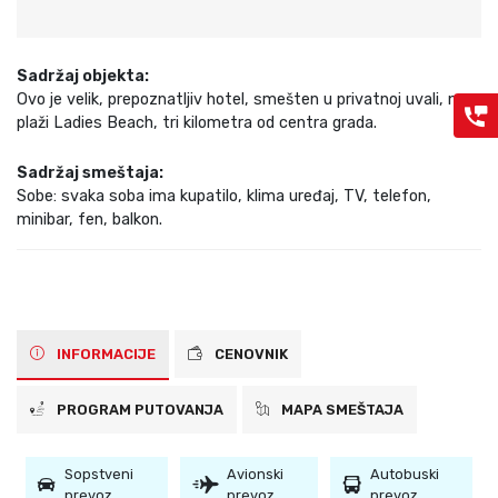
Sadržaj objekta:
Ovo je velik, prepoznatljiv hotel, smešten u privatnoj uvali, na
plaži Ladies Beach, tri kilometra od centra grada.
Sadržaj smeštaja:
Sobe: svaka soba ima kupatilo, klima uređaj, TV, telefon,
minibar, fen, balkon.
INFORMACIJE
CENOVNIK
PROGRAM PUTOVANJA
MAPA SMEŠTAJA
Sopstveni
Avionski
Autobuski
prevoz
prevoz
prevoz