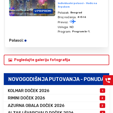
Individualni polasci - Vodic na
Srpskom
U PRIPREMI
Polazak:
Beograd
Broj noćenja:
4 I 5 I 6
Prevoz:
Usluga:
ND
Program:
Program br 1.
Polasci:
Pogledajte galeriju fotografija
NOVOGODIŠNJA PUTOVANJA - PONUDA
KOLMAR DOČEK 2026
1
RIMINI DOČEK 2026
2
AZURNA OBALA DOČEK 2026
2
ALZAS I ŠVARCVALD DOČEK 2026
1