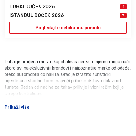
DUBAI DOČEK 2026
1
ISTANBUL DOČEK 2026
7
Pogledajte celokupnu ponudu
Dubai je omiljeno mesto kupoholičara jer se u njemu mogu naći
skoro svi najeksluzivniji brendovi i najpoznatije marke od odeće,
preko automobila do nakita. Grad je izrazito turistički
orjentisan i shodno tome najveći priliv sredstava dolazi od
turista. Jedan od načina za takav priliv je i vizni režim koji je
strogo kontrolisan.
Prikaži više