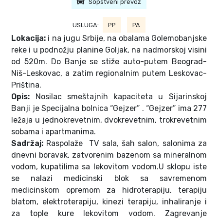
Sopstveni prevoz
USLUGA:
PP
PA
Lokacija:
i na jugu Srbije, na obalama Golemobanjske
reke i u podnožju planine Goljak, na nadmorskoj visini
od 520m. Do Banje se stiže auto-putem Beograd-
Niš-Leskovac, a zatim regionalnim putem Leskovac-
Priština.
Opis:
Nosilac smeštajnih kapaciteta u Sijarinskoj
Banji je Specijalna bolnica “Gejzer” . “Gejzer” ima 277
ležaja u jednokrevetnim, dvokrevetnim, trokrevetnim
sobama i apartmanima.
Sadržaj:
Raspolaže TV sala, šah salon, salonima za
dnevni boravak, zatvorenim bazenom sa mineralnom
vodom, kupatilima sa lekovitom vodom.U sklopu iste
se nalazi medicinski blok sa savremenom
medicinskom opremom za hidroterapiju, terapiju
blatom, elektroterapiju, kinezi terapiju, inhaliranje i
za tople kure lekovitom vodom. Zagrevanje