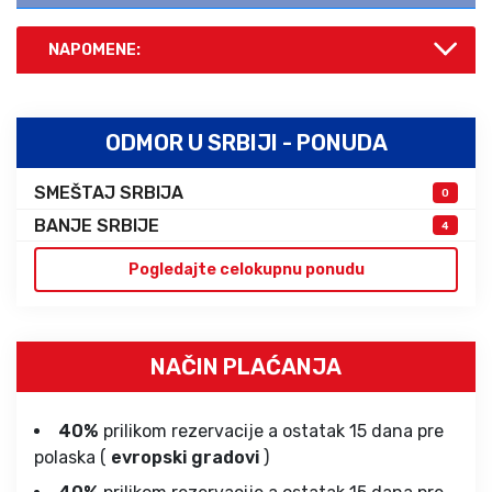
NAPOMENE:
ODMOR U SRBIJI - PONUDA
SMEŠTAJ SRBIJA
0
BANJE SRBIJE
4
Pogledajte celokupnu ponudu
NAČIN PLAĆANJA
40%
prilikom rezervacije a ostatak 15 dana pre
polaska (
evropski gradovi
)