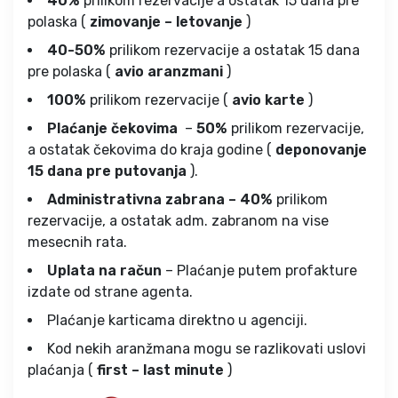
40%
prilikom rezervacije a ostatak 15 dana pre
polaska (
zimovanje – letovanje
)
40-50%
prilikom rezervacije a ostatak 15 dana
pre polaska (
avio aranzmani
)
100%
prilikom rezervacije (
avio karte
)
Plaćanje čekovima
–
50%
prilikom rezervacije,
a ostatak čekovima do kraja godine (
deponovanje
15 dana pre putovanja
).
Administrativna zabrana – 40%
prilikom
rezervacije, a ostatak adm. zabranom na vise
mesecnih rata.
Uplata na račun
– Plaćanje putem profakture
izdate od strane agenta.
Plaćanje karticama direktno u agenciji.
Kod nekih aranžmana mogu se razlikovati uslovi
plaćanja (
first – last minute
)