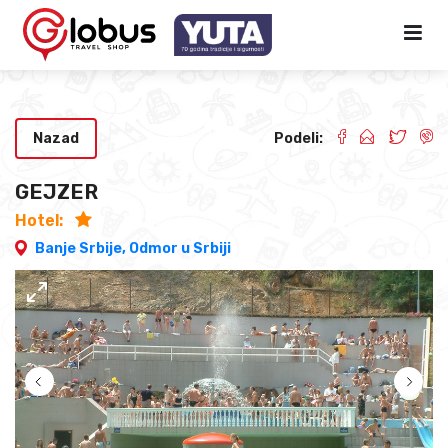
Nazad
Podeli:
GEJZER
Hotel:
Banje Srbije,
Odmor u Srbiji