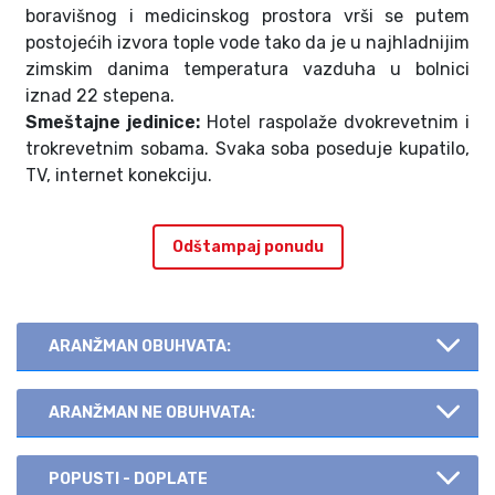
boravišnog i medicinskog prostora vrši se putem
postojećih izvora tople vode tako da je u najhladnijim
zimskim danima temperatura vazduha u bolnici
iznad 22 stepena.
Smeštajne jedinice:
Hotel raspolaže dvokrevetnim i
trokrevetnim sobama. Svaka soba poseduje kupatilo,
TV, internet konekciju.
Odštampaj ponudu
ARANŽMAN OBUHVATA:
ARANŽMAN NE OBUHVATA:
POPUSTI - DOPLATE